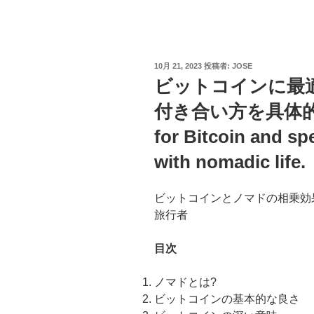
投
10月 21, 2023
投稿者:
JOSE
稿
ビットコインに最
日:
付き合い方を具体的に考
for Bitcoin and spe
with nomadic life.
ビットコインとノマドの相乗効果
旅行者
目次
ノマドとは?
ビットコインの基本的な良さ