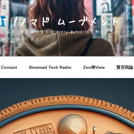
EMENT /ノマド ムーブメント
成果を出し続ける方法 Apple Watch は「測る道具」 
「収入のつくり方」
Contact
Slowmad Tech Radio
Zen禅View
賛否両論 M