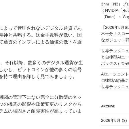
3nm（N3）
うNVIDIA「
（Date）： Augu
【2026年8
によって管理されないデジタル通貨であ
不十分！スロ
精神と共鳴する。送金手数料が低い、国
なガジェット
て通貨のインフレによる価値の低下を避
世界テックニュ
と自律型AIエ
し、それ以降、数多くのデジタル通貨が生
ボックス）突
しかし、ビットコインが他の多くの暗号
AIエージェン
を持つ理由を詳しく見てみましょう。
自律型AIの暴走と
世界テックニ
機関の管理下にない完全に分散型のネッ
つの機関の影響や政策変更のリスクから
ARCHIVE
テムの強固さと耐障害性が高まっていま
2026年8月
(9)