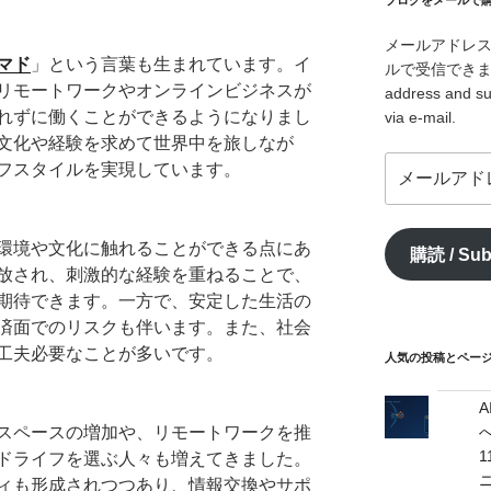
ブログをメールで購読 /
メールアドレ
マド
」という言葉も生まれています。イ
ルで受信できます。/ I
リモートワークやオンラインビジネスが
address and su
れずに働くことができるようになりまし
via e-mail.
文化や経験を求めて世界中を旅しなが
メ
フスタイルを実現しています。
ー
ル
ア
環境や文化に触れることができる点にあ
購読 / Sub
ド
放され、刺激的な経験を重ねることで、
レ
期待できます。一方で、安定した生活の
ス
済面でのリスクも伴います。また、社会
/
工夫必要なことが多いです。
mail
人気の投稿とページ / 
address
へ
スペースの増加や、リモートワークを推
ドライフを選ぶ人々も増えてきました。
ィも形成されつつあり、情報交換やサポ