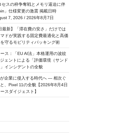
プロセスの枠争奪戦とメモリ逼迫に伴
Rubin」仕様変更の激震 掲載日時
st 7, 2026 / 2026年8月7日
月6日最新】「滞在費の安さ」だけでは
ーマドが実践する固定費最適化と高価
群を守るモビリティパッキング術
ース：「EU AI法」本格運用の波紋
ージェントによる「評価環境（サンド
破」インシデントの全貌
トが企業に侵入する時代へ — 相次ぐ
、Pixel 11の全貌【2026年8月4日
ュースダイジェスト】