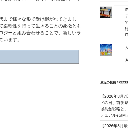
。
代まで様々な形で受け継がれてきまし
て
て柔軟性を持って生きることの象徴とも
ロジーと組み合わせることで、新しいラ
I
ています。
─
最近の投稿 / RECEN
【2026年8月
ドの日」前夜
域共創戦略と、長期
デュアルeSI
【2026年8月