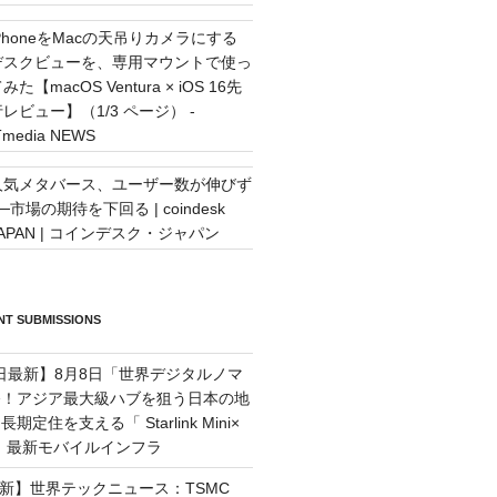
iPhoneをMacの天吊りカメラにする
デスクビューを、専用マウントで使っ
みた【macOS Ventura × iOS 16先
行レビュー】（1/3 ページ） -
Tmedia NEWS
人気メタバース、ユーザー数が伸びず
─市場の期待を下回る | coindesk
JAPAN | コインデスク・ジャパン
T SUBMISSIONS
7日最新】8月8日「世界デジタルノマ
祭！アジア最大級ハブを狙う日本の地
定住を支える「 Starlink Mini×
M」最新モバイルインフラ
最新】世界テックニュース：TSMC