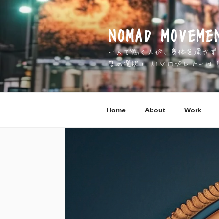
コ
ン
テ
NOMAD MOV
ン
一人で働く人が、身体を壊さずに 
ツ
度の選択」 AIソロプレナーは
へ
ス
キ
ッ
Home
About
Work
プ