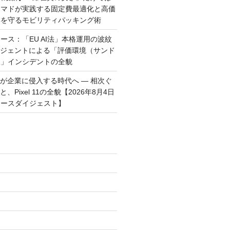
ーマドが実践する固定費最適化と高価
群を守るモビリティパッキング術
ース：「EU AI法」本格運用の波紋
ージェントによる「評価環境（サンド
破」インシデントの全貌
トが企業に侵入する時代へ — 相次ぐ
、Pixel 11の全貌【2026年8月4日
ュースダイジェスト】
)
)