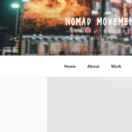
コ
ン
テ
NOMAD MOV
ン
一人で働く人が、身体を壊さずに 
ツ
度の選択」 AIソロプレナーは
へ
ス
キ
ッ
Home
About
Work
プ