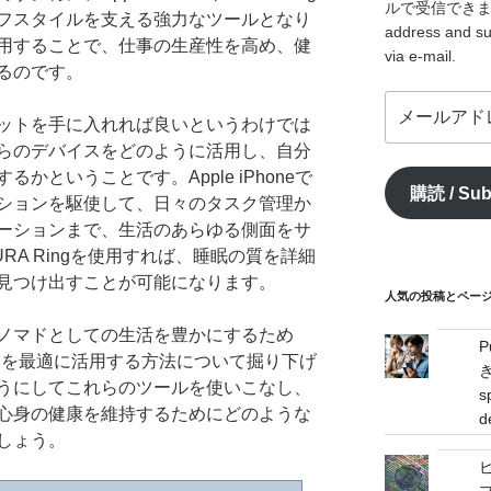
ルで受信できます。/ I
フスタイルを支える強力なツールとなり
address and su
用することで、仕事の生産性を高め、健
via e-mail.
るのです。
メ
ットを手に入れれば良いというわけでは
ー
らのデバイスをどのように活用し、自分
ル
ア
かということです。Apple iPhoneで
購読 / Sub
ド
ションを駆使して、日々のタスク管理か
レ
ーションまで、生活のあらゆる側面をサ
ス
RA Ringを使用すれば、睡眠の質を詳細
/
見つけ出すことが可能になります。
mail
人気の投稿とページ / 
address
ノマドとしての生活を豊かにするため
A Ringを最適に活用する方法について掘り下げ
うにしてこれらのツールを使いこなし、
s
心身の健康を維持するためにどのような
d
しょう。
プ