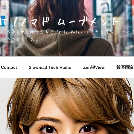
EMENT /ノマド ムーブメント
成果を出し続ける方法 Apple Watch は「測る道具」 
「収入のつくり方」
Contact
Slowmad Tech Radio
Zen禅View
賛否両論 M