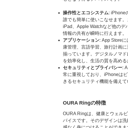
操作性とエコシステム
: iPh
誰でも簡単に使いこなせます。ま
iPad、Apple Watchな
情報の共有が瞬時に行えます。
アプリケーション
: App S
康管理、言語学習、旅行計画に
揃っています。デジタルノマド
を効率化し、生活の質を高める
セキュリティとプライバシー
:
常に重視しており、iPhone
きるセキュリティ機能を備えて
OURA Ringの特徴
OURA Ringは、健康とウ
バイスです。そのデザインは洗
感なく身につけることができま