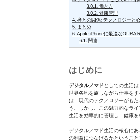
3.0.1.
働き方
3.0.2.
健康管理
4.
禅との関係: テクノロジーと
5.
まとめ
6.
Apple iPhoneに最適なOURA
6.1.
関連
はじめに
デジタルノマド
としての生活は
世界各地を旅しながら仕事をす
は、現代のテクノロジーがもた
う。しかし、この魅力的なライ
生活を効率的に管理し、健康を
デジタルノマド生活の核心にあ
の利益につなげるかということです。特