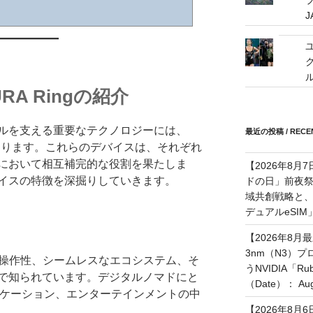
OURA Ringの紹介
ルを支える重要なテクノロジーには、
最近の投稿 / RECEN
Ringがあります。これらのデバイスは、それぞれ
において相互補完的な役割を果たしま
【2026年8月
イスの特徴を深掘りしていきます。
ドの日」前夜
域共創戦略と、長期
デュアルeSI
【2026年8月
3nm（N3）
直感的な操作性、シームレスなエコシステム、そ
うNVIDIA「
で知られています。デジタルノマドにと
（Date）： Augu
ュニケーション、エンターテインメントの中
【2026年8