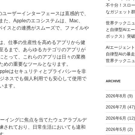
不十分！スロ
なガジェット
oneのユーザーインターフェースは直感的で、
た、Appleのエコシステムは、Mac、
世界テックニュ
ど他のデバイスとの連携がスムーズで、ファイルや
と自律型AIエ
ボックス）突
toreには、仕事の生産性を高めるアプリから健
AIエージェン
至るまで、あらゆるカテゴリのアプリが
自律型AIの暴走と
にとって、これらのアプリは日々の業務
世界テックニ
ための重要なツールとなります。
 Appleはセキュリティとプライバシーを非
はビジネスでも個人利用でも安心して使用で
ARCHIVE
います。
2026年8月
(9)
2026年7月
(47
2026年6月
(12
ェルビーイングに焦点を当てたウェアラブルデ
練されており、日常生活においても違和
2026年5月
(2)
す。