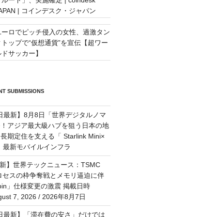
JAPAN | コインデスク・ジャパン
ユーロでピッチ侵入の女性、過激タン
クトップで“仮想通貨”を宣伝【超ワー
ルドサッカー】
T SUBMISSIONS
7日最新】8月8日「世界デジタルノマ
祭！アジア最大級ハブを狙う日本の地
定住を支える「 Starlink Mini×
M」最新モバイルインフラ
最新】世界テックニュース：TSMC
プロセスの枠争奪戦とメモリ逼迫に伴
Rubin」仕様変更の激震 掲載日時
st 7, 2026 / 2026年8月7日
月6日最新】「滞在費の安さ」だけでは