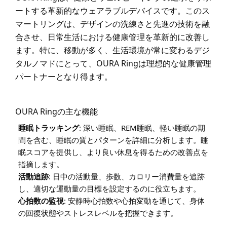
ートする革新的なウェアラブルデバイスです。このス
マートリングは、デザインの洗練さと先進の技術を融
合させ、日常生活における健康管理を革新的に改善し
ます。特に、移動が多く、生活環境が常に変わるデジ
タルノマドにとって、OURA Ringは理想的な健康管理
パートナーとなり得ます。
OURA Ringの主な機能
睡眠トラッキング
: 深い睡眠、REM睡眠、軽い睡眠の期
間を含む、睡眠の質とパターンを詳細に分析します。睡
眠スコアを提供し、より良い休息を得るための改善点を
指摘します。
活動追跡
: 日中の活動量、歩数、カロリー消費量を追跡
し、適切な運動量の目標を設定するのに役立ちます。
心拍数の監視
: 安静時心拍数や心拍変動を通じて、身体
の回復状態やストレスレベルを把握できます。