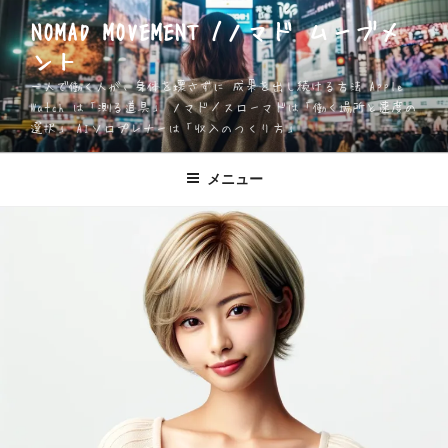
コ
NOMAD MOVEMENT /ノマド ムーブメ
ン
ント
テ
ン
一人で働く人が、身体を壊さずに 成果を出し続ける方法 Apple
ツ
Watch は「測る道具」 ノマド／スローマドは「働く場所と速度の
選択」 AIソロプレナーは「収入のつくり方」
へ
ス
キ
メニュー
ッ
プ