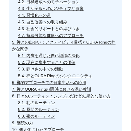
4.2.
目標達成へのモチベーション
4.3.
生活全般へのポジティブな影響
4.4.
習慣化への道
4.5.
自己改善への取り組み
4.6.
社会的サポートとの結びつき
4.7.
持続可能な健康へのアプローチ
5.
禅との出会い：アクティビティ目標とOURA Ringの静
かな関係
5.1.
内省を通じた自己認識の深化
5.2.
現在に集中することの価値
5.3.
静けさの中での活動
5.4.
禅とOURA Ringのシンクロニシティ
6.
禅的アプローチでの日常生活への応用
7.
禅とOURA Ringの関係における深い教訓
8.
日々のルーティン：シンプルだけど効果的な使い方
8.1.
朝のルーティン
8.2.
昼間のルーティン
8.3.
夜のルーティン
9.
継続の力
10.
個人化されたアプローチ