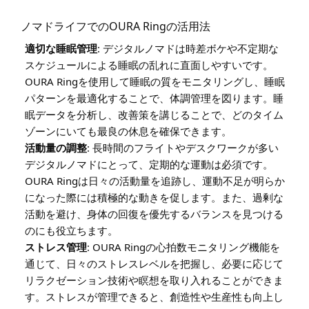
ノマドライフでのOURA Ringの活用法
適切な睡眠管理
: デジタルノマドは時差ボケや不定期な
スケジュールによる睡眠の乱れに直面しやすいです。
OURA Ringを使用して睡眠の質をモニタリングし、睡眠
パターンを最適化することで、体調管理を図ります。睡
眠データを分析し、改善策を講じることで、どのタイム
ゾーンにいても最良の休息を確保できます。
活動量の調整
: 長時間のフライトやデスクワークが多い
デジタルノマドにとって、定期的な運動は必須です。
OURA Ringは日々の活動量を追跡し、運動不足が明らか
になった際には積極的な動きを促します。また、過剰な
活動を避け、身体の回復を優先するバランスを見つける
のにも役立ちます。
ストレス管理
: OURA Ringの心拍数モニタリング機能を
通じて、日々のストレスレベルを把握し、必要に応じて
リラクゼーション技術や瞑想を取り入れることができま
す。ストレスが管理できると、創造性や生産性も向上し