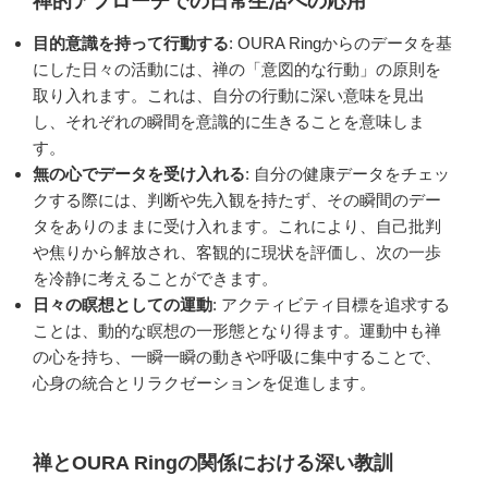
禅的アプローチでの日常生活への応用
目的意識を持って行動する
: OURA Ringからのデータを基
にした日々の活動には、禅の「意図的な行動」の原則を
取り入れます。これは、自分の行動に深い意味を見出
し、それぞれの瞬間を意識的に生きることを意味しま
す。
無の心でデータを受け入れる
: 自分の健康データをチェッ
クする際には、判断や先入観を持たず、その瞬間のデー
タをありのままに受け入れます。これにより、自己批判
や焦りから解放され、客観的に現状を評価し、次の一歩
を冷静に考えることができます。
日々の瞑想としての運動
: アクティビティ目標を追求する
ことは、動的な瞑想の一形態となり得ます。運動中も禅
の心を持ち、一瞬一瞬の動きや呼吸に集中することで、
心身の統合とリラクゼーションを促進します。
禅とOURA Ringの関係における深い教訓