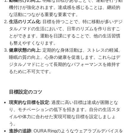
動機付けの向上
: 明確な目標があることで、運動を行う動
機付けが強化されます。達成感を感じることは、継続的
な活動につながる重要な要素です。
生活のリズム化
: 目標を持つことで、特に移動が多いデジ
タルノマドの生活において、日常のリズムを作り出すこ
とができます。運動を日課にすることで、他の生活習慣
も整えやすくなります。
健康状態の向上
: 定期的な身体活動は、ストレスの軽減、
睡眠の質の向上、心身の健康を促進します。これらはデ
ジタルノマドにとって長期的なパフォーマンスを維持す
るために不可欠です。
目標設定のコツ
現実的な目標を設定
: 過度に高い目標は達成が困難とな
り、モチベーションの低下を招きます。自分の生活スタ
イルや体力に合わせた実現可能な目標を設定しましょ
う。
進捗の追跡
: OURA Ringのようなウェアラブルデバイスを