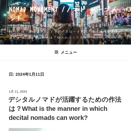
コ
NOMAD MOVEMENT /ノマド ムーブメ
ン
ント
テ
ン
一人で働く人が、身体を壊さずに 成果を出し続ける方法 Apple
ツ
Watch は「測る道具」 ノマド／スローマドは「働く場所と速度の
選択」 AIソロプレナーは「収入のつくり方」
へ
ス
キ
メニュー
ッ
プ
日:
2024年1月11日
投
1月 11, 2024
稿
デシタルノマドが活躍するための作法
日:
は？What is the manner in which
decital nomads can work?