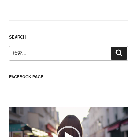
Nomad/Craft beer/beef/iPhone It is a good
thing to have various interests
SEARCH
検
検
索
索:
FACEBOOK PAGE
動
画
プ
レ