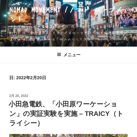
コ
NOMAD MOVEMENT /ノマド ムーブメ
ン
ント
テ
ン
一人で働く人が、身体を壊さずに 成果を出し続ける方法 Apple
ツ
Watch は「測る道具」 ノマド／スローマドは「働く場所と速度の
選択」 AIソロプレナーは「収入のつくり方」
へ
ス
キ
メニュー
ッ
プ
日:
2022年2月20日
投
2月 20, 2022
稿
小田急電鉄、「小田原ワーケーショ
日:
ン」の実証実験を実施 – TRAICY（ト
ライシー）