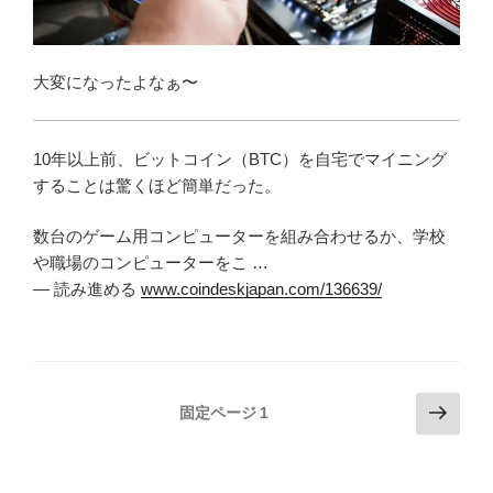
大変になったよなぁ〜
10年以上前、ビットコイン（BTC）を自宅でマイニング
することは驚くほど簡単だった。
数台のゲーム用コンピューターを組み合わせるか、学校
や職場のコンピューターをこ …
— 読み進める
www.coindeskjapan.com/136639/
投
次
固定ページ
1
の
稿
ペ
の
ー