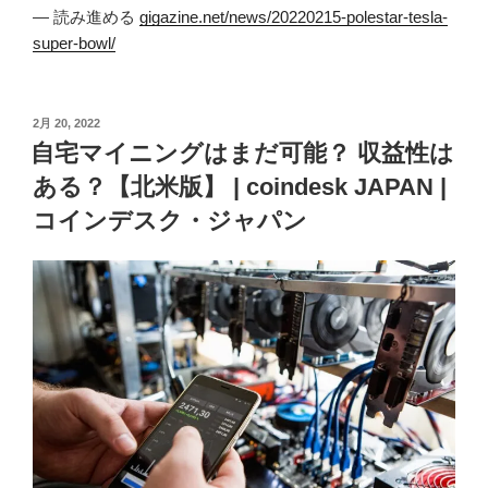
— 読み進める
gigazine.net/news/20220215-polestar-tesla-
super-bowl/
投
2月 20, 2022
稿
自宅マイニングはまだ可能？ 収益性は
日:
ある？【北米版】 | coindesk JAPAN |
コインデスク・ジャパン