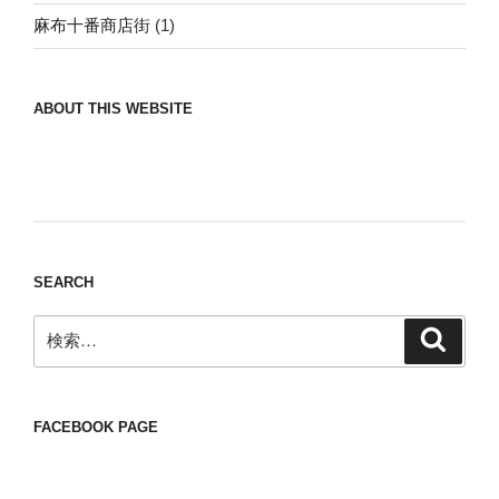
麻布十番商店街
(1)
ABOUT THIS WEBSITE
Nomad/Craft beer/beef/iPhone It is a good
thing to have various interests
SEARCH
検
検
索
索:
FACEBOOK PAGE