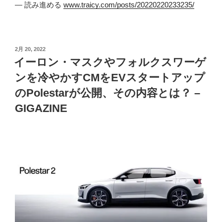
— 読み進める
www.traicy.com/posts/20220220233235/
投
2月 20, 2022
稿
イーロン・マスクやフォルクスワーゲ
日:
ンを冷やかすCMをEVスタートアップ
のPolestarが公開、その内容とは？ –
GIGAZINE