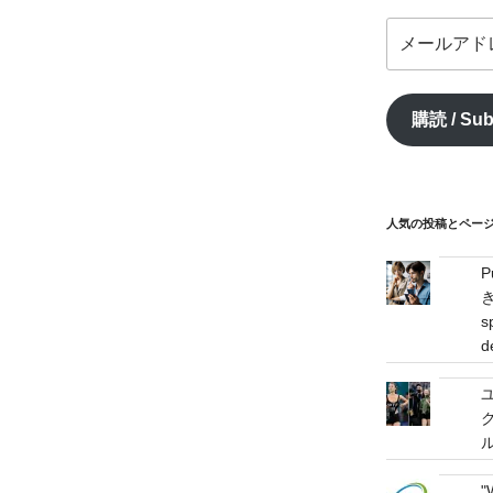
メ
ー
ル
ア
購読 / Sub
ド
レ
ス
/
mail
人気の投稿とページ / 
address
s
d
"