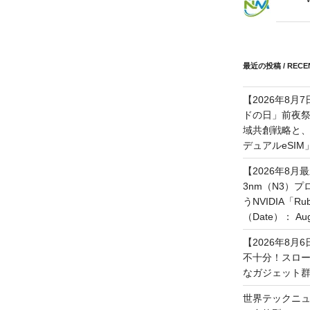
最近の投稿 / RECEN
【2026年8月
ドの日」前夜
域共創戦略と、長期
デュアルeSI
【2026年8月
3nm（N3）
うNVIDIA「
（Date）： Augu
【2026年8
不十分！スロ
なガジェット
世界テックニュ