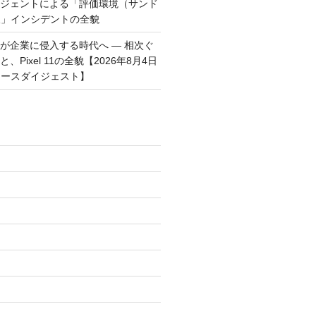
ージェントによる「評価環境（サンド
破」インシデントの全貌
トが企業に侵入する時代へ — 相次ぐ
、Pixel 11の全貌【2026年8月4日
ュースダイジェスト】
)
)