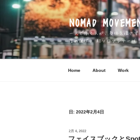
コ
ン
テ
NOMAD MOV
ン
一人で働く人が、身体を壊さずに 
ツ
度の選択」 AIソロプレナーは
へ
ス
キ
ッ
Home
About
Work
プ
日:
2022年2月4日
投
2月 4, 2022
稿
フェイスブックとSpo