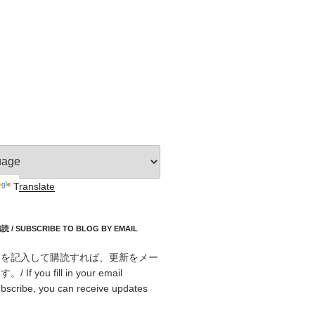
Translate
 SUBSCRIBE TO BLOG BY EMAIL
スを記入して購読すれば、更新をメー
f you fill in your email
bscribe, you can receive updates