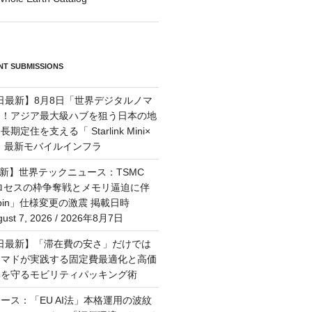
T SUBMISSIONS
7日最新】8月8日「世界デジタルノマ
祭！アジア最大級ハブを狙う日本の地
定住を支える「 Starlink Mini×
M」最新モバイルインフラ
最新】世界テックニュース：TSMC
プロセスの枠争奪戦とメモリ逼迫に伴
Rubin」仕様変更の激震 掲載日時
st 7, 2026 / 2026年8月7日
月6日最新】「滞在費の安さ」だけでは
ーマドが実践する固定費最適化と高価
群を守るモビリティパッキング術
ース：「EU AI法」本格運用の波紋