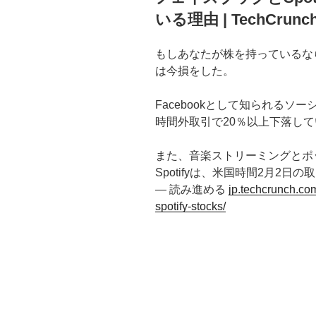
日:
いる理由 | TechCrunch
もしあなたが株を持っているな
は今損をした。
Facebookとして知られるソ
時間外取引で20％以上下落し
また、音楽ストリーミングとポ
Spotifyは、米国時間2月2日の
— 読み進める
jp.techcrunch.co
spotify-stocks/