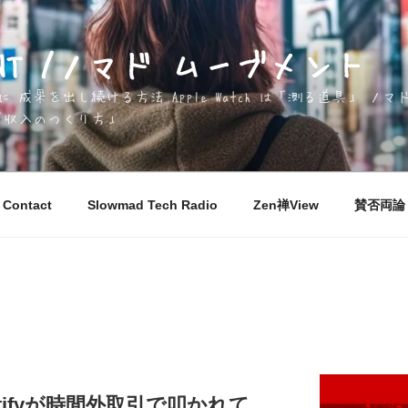
EMENT /ノマド ムーブメント
成果を出し続ける方法 Apple Watch は「測る道具」 
「収入のつくり方」
Contact
Slowmad Tech Radio
Zen禅View
賛否両論 M
tifyが時間外取引で叩かれて