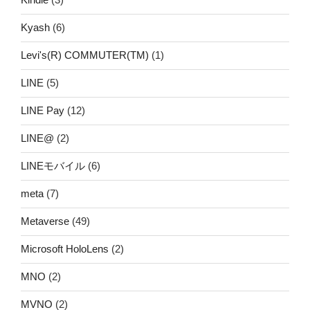
Kyash
(6)
Levi's(R) COMMUTER(TM)
(1)
LINE
(5)
LINE Pay
(12)
LINE@
(2)
LINEモバイル
(6)
meta
(7)
Metaverse
(49)
Microsoft HoloLens
(2)
MNO
(2)
MVNO
(2)