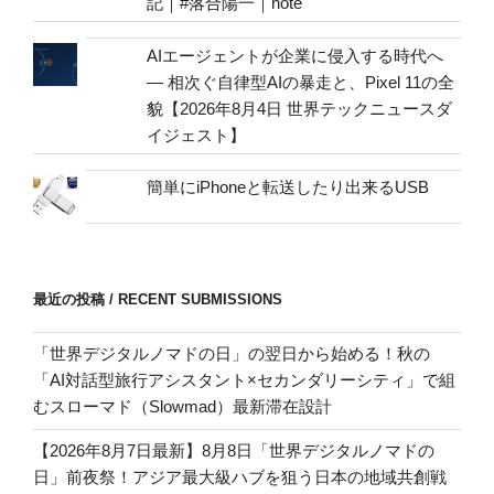
記｜#落合陽一｜note
AIエージェントが企業に侵入する時代へ
— 相次ぐ自律型AIの暴走と、Pixel 11の全
貌【2026年8月4日 世界テックニュースダ
イジェスト】
簡単にiPhoneと転送したり出来るUSB
最近の投稿 / RECENT SUBMISSIONS
「世界デジタルノマドの日」の翌日から始める！秋の
「AI対話型旅行アシスタント×セカンダリーシティ」で組
むスローマド（Slowmad）最新滞在設計
【2026年8月7日最新】8月8日「世界デジタルノマドの
日」前夜祭！アジア最大級ハブを狙う日本の地域共創戦