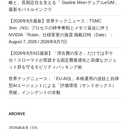
略と、長期定住を支える「 Starlink Mini×デュアルeSIM」
最新モバイルインフラ
【2026年8月最新】世界テックニュース：TSMC
3nm（N3）プロセスの枠争奪戦とメモリ逼迫に伴う
NVIDIA「Rubin」仕様変更の激震 掲載日時（Date）：
August 7, 2026 / 2026年8月7日
【2026年8月6日最新】「滞在費の安さ」だけでは不十
分！スローマドが実践する固定費最適化と高価なガジェ
ット群を守るモビリティパッキング術
世界テックニュース：「EU AI法」本格運用の波紋と自律
型AIエージェントによる「評価環境（サンドボックス）
突破」インシデントの全貌
ARCHIVE
2026年8月
(10)