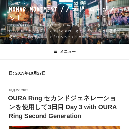
コ
NOMAD MOVEMENT /ノマド ムーブメ
ン
ント
テ
ン
一人で働く人が、身体を壊さずに 成果を出し続ける方法 Apple
ツ
Watch は「測る道具」 ノマド／スローマドは「働く場所と速度の
選択」 AIソロプレナーは「収入のつくり方」
へ
ス
キ
メニュー
ッ
プ
日:
2019年10月27日
投
10月 27, 2019
稿
OURA Ring セカンドジェネレーショ
日:
ンを使用して3日目 Day 3 with OURA
Ring Second Generation