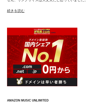
“OURA
続きを読む
Ring
セ
カ
ン
ド
ジ
ェ
ネ
レ
ー
シ
ョ
ン
を
使
用
AMAZON MUSIC UNLIMITED