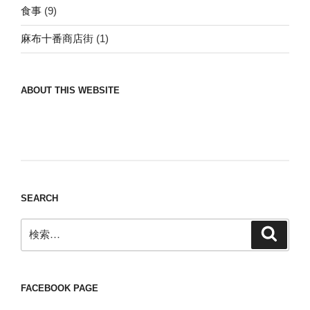
食事
(9)
麻布十番商店街
(1)
ABOUT THIS WEBSITE
Nomad/Craft beer/beef/iPhone It is a good
thing to have various interests
SEARCH
検
検
索
索:
FACEBOOK PAGE