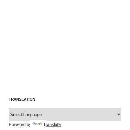
し
て
3
日
目
Day
3
with
OURA
Ring
Second
Generation”
の
TRANSLATION
Powered by
Translate