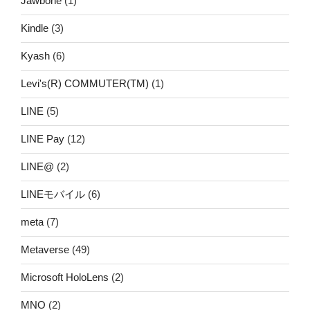
Jawbone
(1)
Kindle
(3)
Kyash
(6)
Levi's(R) COMMUTER(TM)
(1)
LINE
(5)
LINE Pay
(12)
LINE@
(2)
LINEモバイル
(6)
meta
(7)
Metaverse
(49)
Microsoft HoloLens
(2)
MNO
(2)