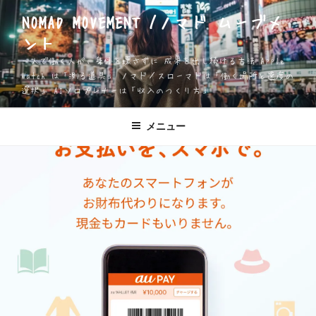
コ
NOMAD MOVEMENT /ノマド ムーブメ
ン
ント
テ
ン
一人で働く人が、身体を壊さずに 成果を出し続ける方法 Apple
ツ
Watch は「測る道具」 ノマド／スローマドは「働く場所と速度の
選択」 AIソロプレナーは「収入のつくり方」
へ
ス
キ
メニュー
ッ
プ