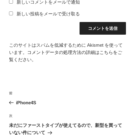
新しいコメントをメールで通知
新しい投稿をメールで受け取る
このサイトはスパムを低減するために Akismet を使って
います。
コメントデータの処理方法の詳細はこちらをご
覧ください
。
投
前
前
稿
の
iPhone4S
ナ
投
ビ
稿
次
次
ゲ
の
未だにファーストタイプが使えてるので、新型を買って
投
ー
いない件について