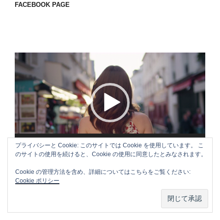
FACEBOOK PAGE
動
画
プ
レ
ー
ヤ
ー
00:00
00:18
プライバシーと Cookie: このサイトでは Cookie を使用しています。 こ
のサイトの使用を続けると、Cookie の使用に同意したとみなされます。
Cookie の管理方法を含め、詳細についてはこちらをご覧ください:
Cookie ポリシー
APPLE CM SONG VOL.3