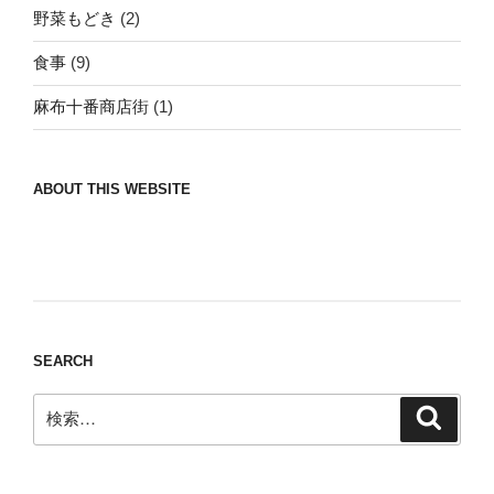
野菜もどき
(2)
食事
(9)
麻布十番商店街
(1)
ABOUT THIS WEBSITE
Nomad/Craft beer/beef/iPhone It is a good
thing to have various interests
SEARCH
検
検
索
索: