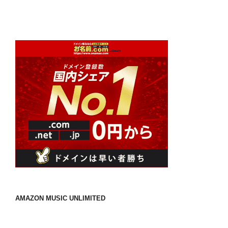
稿
シ
ョ
ン
AMAZON MUSIC UNLIMITED