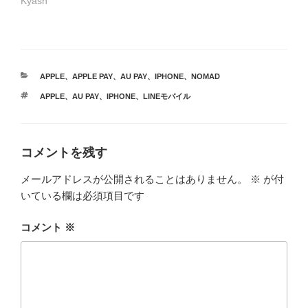
Kyash
カ
APPLE
、
APPLE PAY
、
AU PAY
、
IPHONE
、
NOMAD
テ
タ
APPLE
、
AU PAY
、
IPHONE
、
LINEモバイル
ゴ
グ
リ
ー
コメントを残す
メールアドレスが公開されることはありません。
※
が付
いている欄は必須項目です
コメント
※