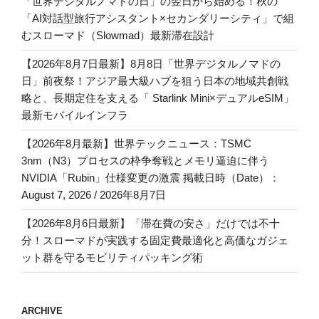
「世界デジタルノマドの日」の翌日から始める！秋の
「AI対話型旅行アシスタント×セカンダリーシティ」で組
むスローマド（Slowmad）最新滞在設計
【2026年8月7日最新】8月8日「世界デジタルノマドの
日」前夜祭！アジア最大級ハブを狙う日本の地域共創戦
略と、長期定住を支える「 Starlink Mini×デュアルeSIM」
最新モバイルインフラ
【2026年8月最新】世界テックニュース：TSMC
3nm（N3）プロセスの枠争奪戦とメモリ逼迫に伴う
NVIDIA「Rubin」仕様変更の激震 掲載日時（Date）：
August 7, 2026 / 2026年8月7日
【2026年8月6日最新】「滞在費の安さ」だけでは不十
分！スローマドが実践する固定費最適化と高価なガジェ
ット群を守るモビリティパッキング術
ARCHIVE