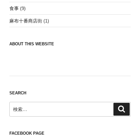
食事
(9)
麻布十番商店街
(1)
ABOUT THIS WEBSITE
Nomad/Craft beer/beef/iPhone It is a good
thing to have various interests
SEARCH
検
検
索
索:
FACEBOOK PAGE