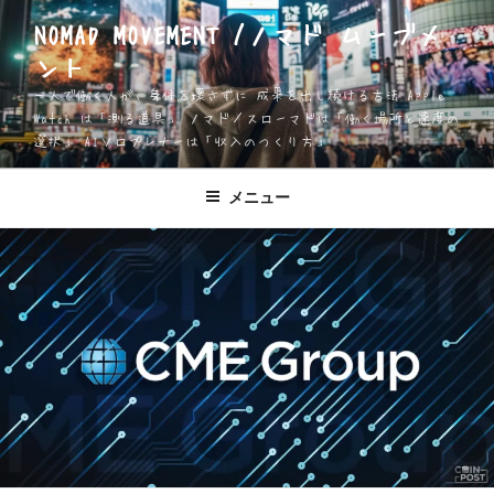
コ
NOMAD MOVEMENT /ノマド ムーブメ
ン
ント
テ
ン
一人で働く人が、身体を壊さずに 成果を出し続ける方法 Apple
ツ
Watch は「測る道具」 ノマド／スローマドは「働く場所と速度の
選択」 AIソロプレナーは「収入のつくり方」
へ
ス
キ
メニュー
ッ
プ