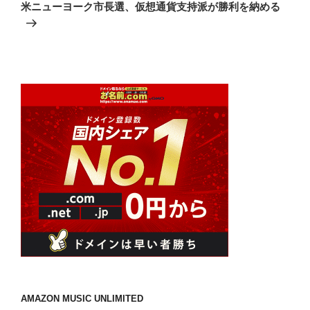
の
シ
米ニューヨーク市長選、仮想通貨支持派が勝利を納める
投
ョ
稿
ン
AMAZON MUSIC UNLIMITED