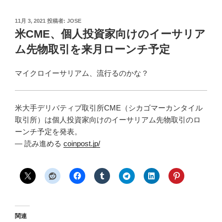
投
11月 3, 2021
投稿者:
JOSE
稿
米CME、個人投資家向けのイーサリア
日:
ム先物取引を来月ローンチ予定
マイクロイーサリアム、流行るのかな？
米大手デリバティブ取引所CME（シカゴマーカンタイル
取引所）は個人投資家向けのイーサリアム先物取引のロ
ーンチ予定を発表。
— 読み進める
coinpost.jp/
関連