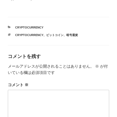
カ
CRYPTOCURRENCY
テ
タ
CRYPTOCURRENCY
、
ビットコイン
、
暗号通貨
ゴ
グ
リ
ー
コメントを残す
メールアドレスが公開されることはありません。
※
が付
いている欄は必須項目です
コメント
※