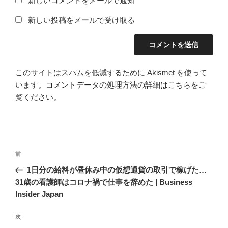
新しいコメントをメールで通知
新しい投稿をメールで受け取る
このサイトはスパムを低減するために Akismet を使って
います。
コメントデータの処理方法の詳細はこちらをご
覧ください
。
投
前
前
稿
の
1日分の給料が昼休み中の仮想通貨の取引で稼げた…
ナ
投
31歳の看護師はコロナ禍で仕事を辞めた | Business
ビ
稿
Insider Japan
ゲ
次
次
ー