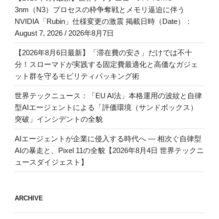
3nm（N3）プロセスの枠争奪戦とメモリ逼迫に伴う
NVIDIA「Rubin」仕様変更の激震 掲載日時（Date）：
August 7, 2026 / 2026年8月7日
【2026年8月6日最新】「滞在費の安さ」だけでは不十
分！スローマドが実践する固定費最適化と高価なガジェ
ット群を守るモビリティパッキング術
世界テックニュース：「EU AI法」本格運用の波紋と自律
型AIエージェントによる「評価環境（サンドボックス）
突破」インシデントの全貌
AIエージェントが企業に侵入する時代へ — 相次ぐ自律型
AIの暴走と、Pixel 11の全貌【2026年8月4日 世界テックニ
ュースダイジェスト】
ARCHIVE