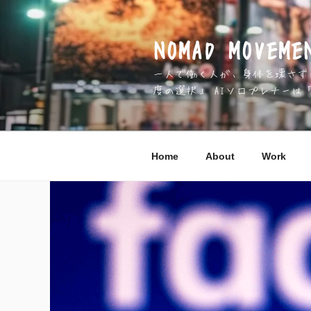
コ
ン
テ
NOMAD MOV
ン
一人で働く人が、身体を壊さずに 
ツ
度の選択」 AIソロプレナーは
へ
ス
キ
ッ
Home
About
Work
プ