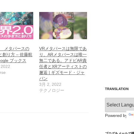
.0 メタバースの
VRメタバースは無限であ
創り方 – 佐藤航
り、ARメタバースは唯一
oogle ブックス
無二である。アドビAR責
 2022
任者とXRアーティストの
rse
邂逅 | ギズモード・ジャ
パン
3月 2, 2022
TRANSLATION
テクノロジー
Powered by
ブログをメールで購読 /