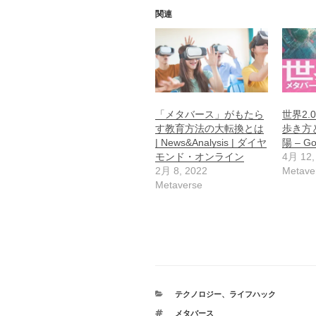
関連
「メタバース」がもたら
世界2
す教育方法の大転換とは
歩き方と
| News&Analysis | ダイヤ
陽 – G
モンド・オンライン
4月 12,
2月 8, 2022
Metave
Metaverse
カ
テクノロジー
、
ライフハック
テ
タ
メタバース