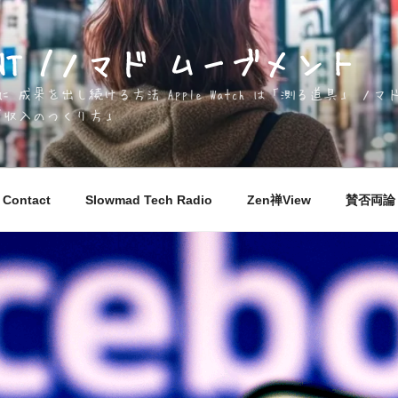
EMENT /ノマド ムーブメント
成果を出し続ける方法 Apple Watch は「測る道具」 
「収入のつくり方」
Contact
Slowmad Tech Radio
Zen禅View
賛否両論 M