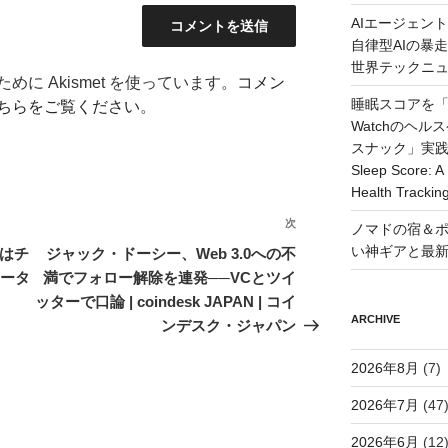
AIエージェン
自律型AIの暴走と
世界テックニ
に Akismet を使っています。
コメン
睡眠スコアを「
ちらをご覧ください
。
Watchのヘ
スナック」実践ガイド
Sleep Score: A 
Health Trackin
次
次
ノマドの宿＆ポ
の
い神ギアと最
」はチ
ジャック・ドーシー、Web 3.0への不
投
ケータ
満でフォロー解除を連発──VCとツイ
稿
ッターで口論 | coindesk JAPAN | コイ
ARCHIVE
ンデスク・ジャパン
2026年8月
(7)
2026年7月
(47
2026年6月
(12