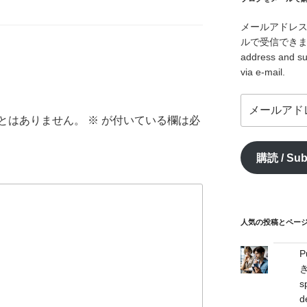
メールアドレ
ルで受信できます。/ I
address and su
via e-mail.
メ
ー
とはありません。
※
が付いている欄は必
ル
ア
購読 / Sub
ド
レ
ス
/
mail
人気の投稿とページ / 
address
s
d