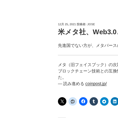
投
12月 25, 2021
投稿者:
JOSE
稿
米メタ社、Web3
日:
先進国でない方が、メタバース
メタ（旧フェイスブック）の次
ブロックチェーン技術との互換
た。
— 読み進める
coinpost.jp/