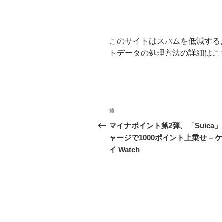
このサイトはスパムを低減するため
トデータの処理方法の詳細はこ
投
前
前
稿
の
マイナポイント第2弾、「Suica
投
ャージで1000ポイント上乗せ – 
ナ
稿
イ Watch
ビ
ゲ
ー
シ