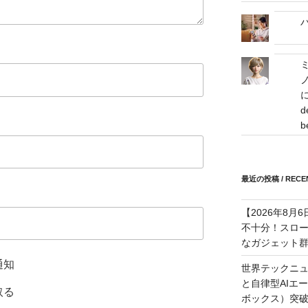
バ
に
d
b
最近の投稿 / RECEN
【2026年8
不十分！スロ
なガジェット
通知
世界テックニュ
と自律型AIエ
取る
ボックス）突