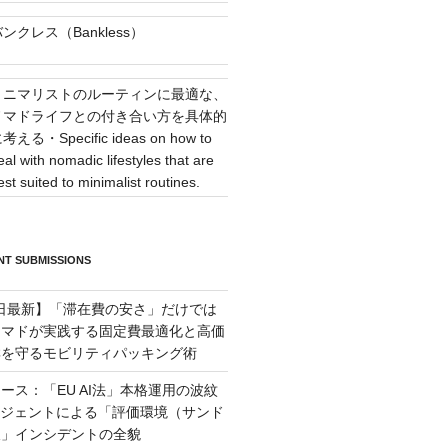
ンクレス（Bankless）
ミニマリストのルーティンに最適な、
ノマドライフとの付き合い方を具体的
考える・Specific ideas on how to
eal with nomadic lifestyles that are
est suited to minimalist routines.
T SUBMISSIONS
月6日最新】「滞在費の安さ」だけでは
ーマドが実践する固定費最適化と高価
群を守るモビリティパッキング術
ース：「EU AI法」本格運用の波紋
ージェントによる「評価環境（サンド
破」インシデントの全貌