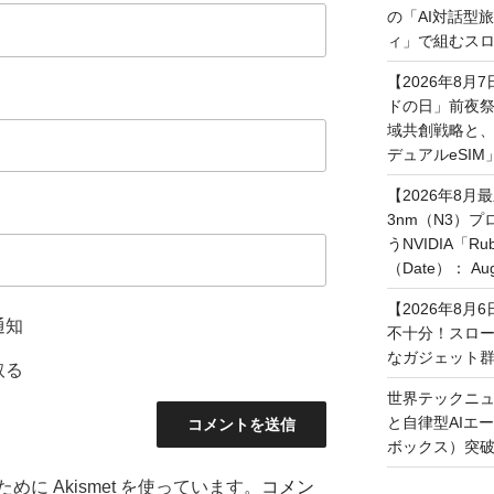
の「AI対話型
ィ」で組むスロ
【2026年8月
ドの日」前夜
域共創戦略と、長期
デュアルeSI
【2026年8月
3nm（N3）
うNVIDIA「
（Date）： Augu
【2026年8
通知
不十分！スロ
なガジェット
取る
世界テックニュ
と自律型AIエ
ボックス）突
に Akismet を使っています。
コメン