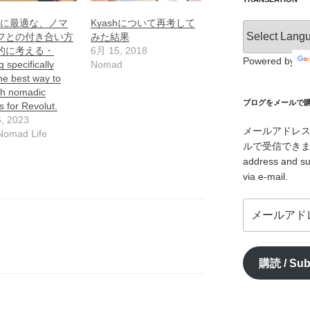
lutに最適な、ノマ
Kyashについて再考して
フとの付き合い方
みた結果
的に考える・
6月 15, 2018
Powered by
 specifically
Nomad
he best way to
th nomadic
ブログをメールで購読 /
es for Revolut.
, 2023
メールアドレ
 Nomad Life
ルで受信できます。/ I
address and su
via e-mail.
メ
ー
ル
ア
購読 / Sub
ド
レ
ス