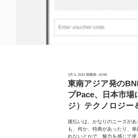
投
3月 5, 2022
投稿者:
JOSE
稿
東南アジア発のBN
日:
プPace、日本市場に
ジ）テクノロジー
後払いは、かなりのニーズがあ
も、何か、特典があったり、単
れないとかで、魅力を感じて使