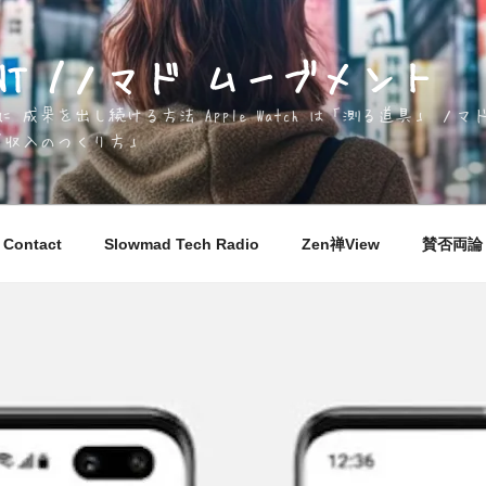
EMENT /ノマド ムーブメント
成果を出し続ける方法 Apple Watch は「測る道具」 
「収入のつくり方」
Contact
Slowmad Tech Radio
Zen禅View
賛否両論 M