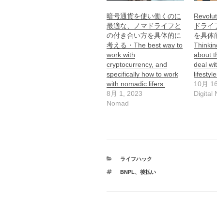
暗号通貨を使い働くのに
Revo
最適な、ノマドライフと
ドライ
の付き合い方を具体的に
を具体
考える・The best way to
Thinking
work with
about t
cryptocurrency, and
deal wi
specifically how to work
lifestyl
with nomadic lifers.
10月 16
8月 1, 2023
Digital
Nomad
カ
ライフハック
テ
タ
BNPL
、
後払い
ゴ
グ
リ
ー