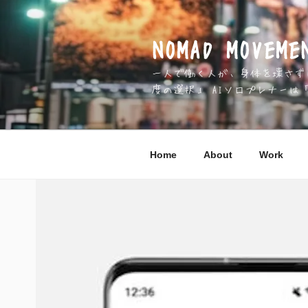
コ
ン
テ
NOMAD MOV
ン
一人で働く人が、身体を壊さずに 
ツ
度の選択」 AIソロプレナーは
へ
ス
キ
ッ
Home
About
Work
プ