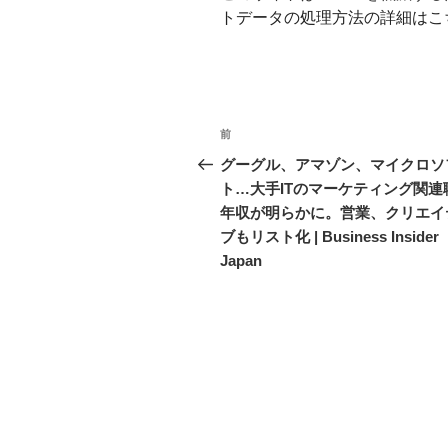
トデータの処理方法の詳細はこ
投
前
前
稿
の
グーグル、アマゾン、マイクロソ
投
ト…大手ITのマーケティング関連
ナ
稿
年収が明らかに。営業、クリエイ
ビ
ブもリスト化 | Business Insider
Japan
ゲ
ー
シ
ョ
ン