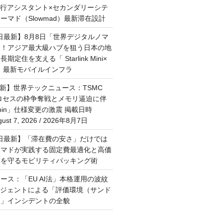
旅行アシスタント×セカンダリーシテ
ーマド（Slowmad）最新滞在設計
7日最新】8月8日「世界デジタルノマ
祭！アジア最大級ハブを狙う日本の地
定住を支える「 Starlink Mini×
M」最新モバイルインフラ
最新】世界テックニュース：TSMC
プロセスの枠争奪戦とメモリ逼迫に伴
Rubin」仕様変更の激震 掲載日時
st 7, 2026 / 2026年8月7日
月6日最新】「滞在費の安さ」だけでは
ーマドが実践する固定費最適化と高価
群を守るモビリティパッキング術
ース：「EU AI法」本格運用の波紋
ージェントによる「評価環境（サンド
破」インシデントの全貌