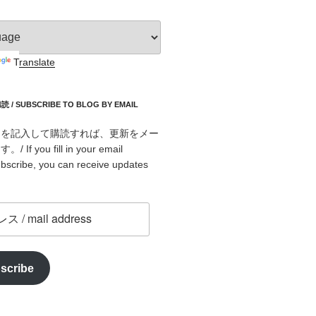
Translate
 SUBSCRIBE TO BLOG BY EMAIL
スを記入して購読すれば、更新をメー
f you fill in your email
bscribe, you can receive updates
scribe