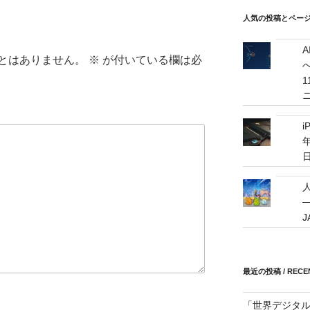
/
mail
人気の投稿とページ / 
address
とはありません。
※
が付いている欄は必
へ
i
年
─
最近の投稿 / RECEN
「世界デジタ