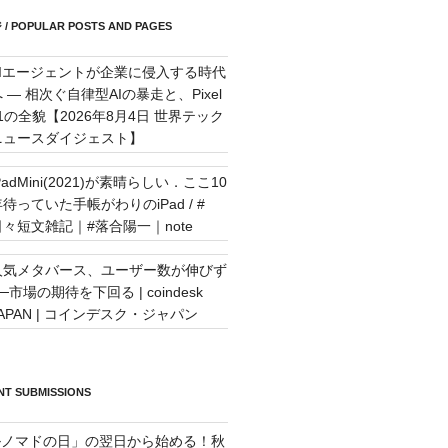
POPULAR POSTS AND PAGES
AIエージェントが企業に侵入する時代
 — 相次ぐ自律型AIの暴走と、Pixel
11の全貌【2026年8月4日 世界テック
ニュースダイジェスト】
PadMini(2021)が素晴らしい．ここ10
待っていた手帳がわりのiPad / #
日々短文雑記｜#落合陽一｜note
人気メタバース、ユーザー数が伸びず
─市場の期待を下回る | coindesk
JAPAN | コインデスク・ジャパン
T SUBMISSIONS
ルノマドの日」の翌日から始める！秋