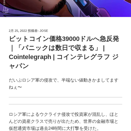
投
2月 25, 2022
投稿者:
JOSE
稿
ビットコイン価格39000ドルへ急反発
日:
｜「パニックは数日で収まる」 |
Cointelegraph | コインテレグラフ ジ
ャパン
だいぶロシア軍の侵攻で、半端ない値動きかましてます
ねぇ〜
ロシア軍によるウクライナ侵攻で投資家が混乱し、ほと
んどの資産クラスで売りが出たため、世界の金融市場と
仮想通貨市場は過去24時間に大打撃を受けた。