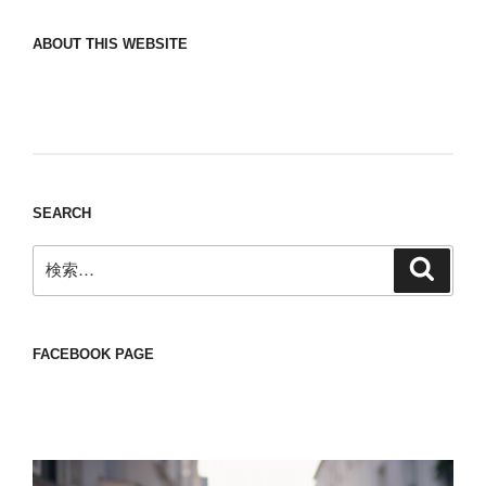
ABOUT THIS WEBSITE
Nomad/Craft beer/beef/iPhone It is a good
thing to have various interests
SEARCH
検
検
索
索:
FACEBOOK PAGE
動