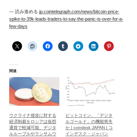
— 読み進める
jp.cointelegraph.com/news/bitcoin-price-
spike-to-39k-leads-traders-to-say-the-panic-is-over-for-a-
few-days
関連
ウクライナ侵攻に対する
ビットコイン、「デジタ
経済制裁をロシアは仮想
ルゴールド」の機能喪失
通貨で軽減可能、デジタ
か | coindesk JAPAN | コ
ルルーブルやランサムウ
インデスク・ジャパン