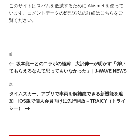
このサイトはスパムを低減するために Akismet を使って
います。
コメントデータの処理方法の詳細はこちらをご
覧ください
。
投
前
前
稿
の
坂本龍一とのコラボの経緯、大沢伸一が明かす「弾い
ナ
投
てもらえるなんて思ってもいなかった」 | J-WAVE NEWS
ビ
稿
ゲ
次
次
の
ー
タイムズカー、アプリで車両を解施錠できる新機能を追
投
シ
加 iOS版で個人会員向けに先行開放 – TRAICY（トライ
稿
シー）
ョ
ン