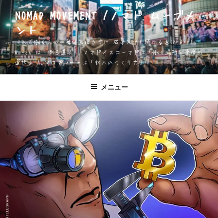
コ
NOMAD MOVEMENT /ノマド ムーブメ
ン
ント
テ
ン
一人で働く人が、身体を壊さずに 成果を出し続ける方法 Apple
ツ
Watch は「測る道具」 ノマド／スローマドは「働く場所と速度の
選択」 AIソロプレナーは「収入のつくり方」
へ
ス
キ
メニュー
ッ
プ