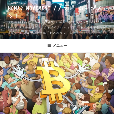
コ
NOMAD MOVEMENT /ノマド ムーブメ
ン
ント
テ
ン
一人で働く人が、身体を壊さずに 成果を出し続ける方法 Apple
ツ
Watch は「測る道具」 ノマド／スローマドは「働く場所と速度の
選択」 AIソロプレナーは「収入のつくり方」
へ
ス
キ
メニュー
ッ
プ