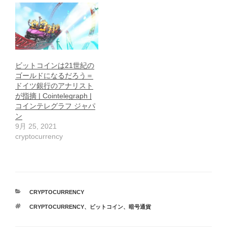
ビットコインは21世紀の
ゴールドになるだろう＝
ドイツ銀行のアナリスト
が指摘 | Cointelegraph |
コインテレグラフ ジャパ
ン
9月 25, 2021
cryptocurrency
カ
CRYPTOCURRENCY
テ
タ
CRYPTOCURRENCY
、
ビットコイン
、
暗号通貨
ゴ
グ
リ