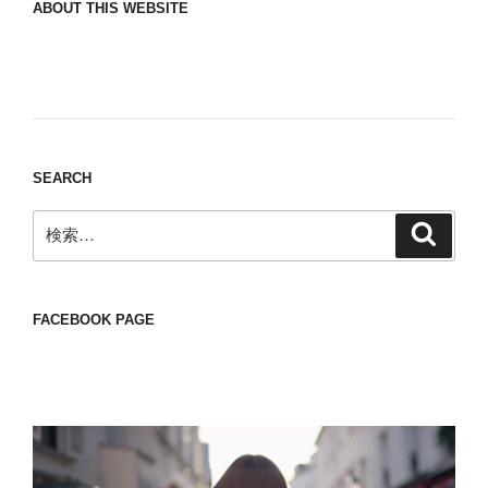
ABOUT THIS WEBSITE
Nomad/Craft beer/beef/iPhone It is a good
thing to have various interests
SEARCH
検
検
索
索:
FACEBOOK PAGE
動
画