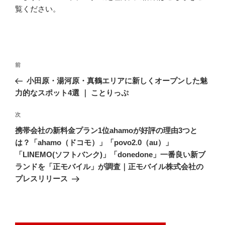
覧ください
。
投
前
前
稿
の
小田原・湯河原・真鶴エリアに新しくオープンした魅
ナ
投
力的なスポット4選 ｜ ことりっぷ
ビ
稿
ゲ
次
次
の
ー
携帯会社の新料金プラン1位ahamoが好評の理由3つと
投
シ
は？「ahamo（ドコモ）」「povo2.0（au）」
稿
「LINEMO(ソフトバンク)」「donedone」一番良い新ブ
ョ
ランドを「正モバイル」が調査｜正モバイル株式会社の
ン
プレスリリース