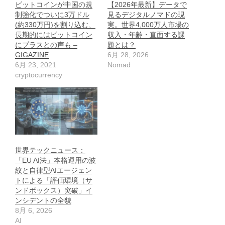
ビットコインが中国の規
【2026年最新】データで
制強化でついに3万ドル
見るデジタルノマドの現
(約330万円)を割り込む、
実。世界4,000万人市場の
長期的にはビットコイン
収入・年齢・直面する課
にプラスとの声も –
題とは？
GIGAZINE
6月 28, 2026
6月 23, 2021
Nomad
cryptocurrency
世界テックニュース：
「EU AI法」本格運用の波
紋と自律型AIエージェン
トによる「評価環境（サ
ンドボックス）突破」イ
ンシデントの全貌
8月 6, 2026
AI