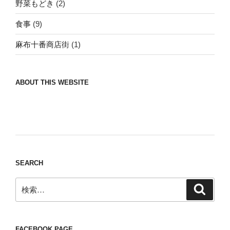
野菜もどき
(2)
食事
(9)
麻布十番商店街
(1)
ABOUT THIS WEBSITE
Nomad/Craft beer/beef/iPhone It is a good
thing to have various interests
SEARCH
検
検
索
索:
FACEBOOK PAGE