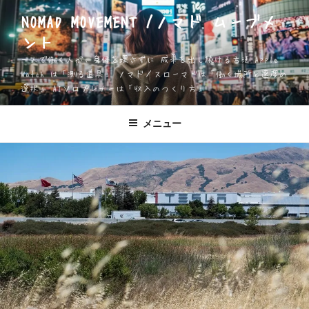
コ
NOMAD MOVEMENT /ノマド ムーブメ
ン
ント
テ
ン
一人で働く人が、身体を壊さずに 成果を出し続ける方法 Apple
ツ
Watch は「測る道具」 ノマド／スローマドは「働く場所と速度の
選択」 AIソロプレナーは「収入のつくり方」
へ
ス
キ
メニュー
ッ
プ