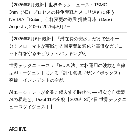
【2026年8月最新】世界テックニュース：TSMC
3nm（N3）プロセスの枠争奪戦とメモリ逼迫に伴う
NVIDIA「Rubin」仕様変更の激震 掲載日時（Date）：
August 7, 2026 / 2026年8月7日
【2026年8月6日最新】「滞在費の安さ」だけでは不十
分！スローマドが実践する固定費最適化と高価なガジェ
ット群を守るモビリティパッキング術
世界テックニュース：「EU AI法」本格運用の波紋と自律
型AIエージェントによる「評価環境（サンドボックス）
突破」インシデントの全貌
AIエージェントが企業に侵入する時代へ — 相次ぐ自律型
AIの暴走と、Pixel 11の全貌【2026年8月4日 世界テックニ
ュースダイジェスト】
ARCHIVE