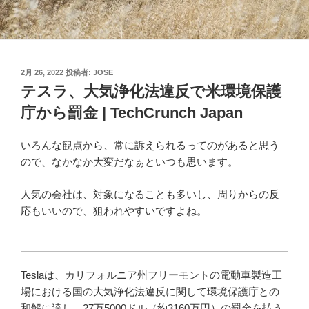
投
2月 26, 2022
投稿者:
JOSE
稿
テスラ、大気浄化法違反で米環境保護
日:
庁から罰金 | TechCrunch Japan
いろんな観点から、常に訴えられるってのがあると思う
ので、なかなか大変だなぁといつも思います。
人気の会社は、対象になることも多いし、周りからの反
応もいいので、狙われやすいですよね。
Teslaは、カリフォルニア州フリーモントの電動車製造工
場における国の大気浄化法違反に関して環境保護庁との
和解に達し、27万5000ドル（約3160万円）の罰金を払う