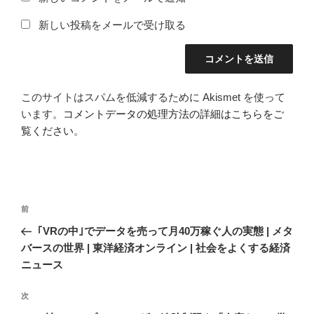
新しい投稿をメールで受け取る
このサイトはスパムを低減するために Akismet を使って
います。
コメントデータの処理方法の詳細はこちらをご
覧ください
。
投
前
前
稿
の
｢VRの中｣でデータを売って月40万稼ぐ人の実態 | メタ
ナ
投
バースの世界 | 東洋経済オンライン | 社会をよくする経済
ビ
稿
ニュース
ゲ
次
次
ー
の