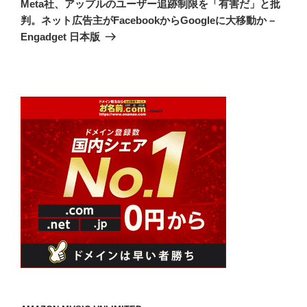
シ
Meta社、アップルのユーザー追跡制限を「有害だ」と批
投
判。ネット広告主がFacebookからGoogleに大移動か –
ョ
稿
Engadget 日本版
ン