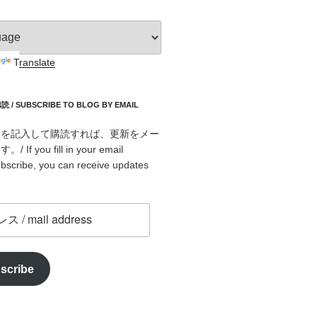
Translate
 SUBSCRIBE TO BLOG BY EMAIL
スを記入して購読すれば、更新をメー
f you fill in your email
bscribe, you can receive updates
scribe