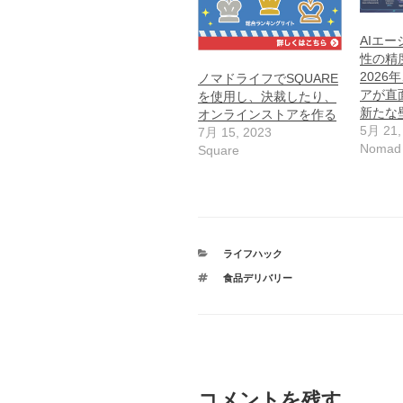
AIエ
性の精
2026
ノマドライフでSQUARE
アが直
を使用し、決裁したり、
新たな
オンラインストアを作る
5月 21,
7月 15, 2023
Nomad
Square
カ
ライフハック
テ
タ
食品デリバリー
ゴ
グ
リ
ー
コメントを残す