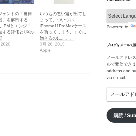
ージェントの「自律
いつもの悪い癖が出てし
度」を解剖する：
まって、ついつい
年、PMとエンジニ
iPhome11ProMaxケース
Powered by
面する評価とUXの
を買ってしまう、すぐに
壁
飽きるのに。。。
 2026
9月 28, 2019
ブログをメールで購読 /
Apple
メールアドレ
ルで受信できます。/ I
address and su
via e-mail.
メ
ー
ル
ア
購読 / Sub
ド
レ
ス