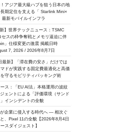
祭！アジア最大級ハブを狙う日本の地
定住を支える「 Starlink Mini×
M」最新モバイルインフラ
最新】世界テックニュース：TSMC
プロセスの枠争奪戦とメモリ逼迫に伴
Rubin」仕様変更の激震 掲載日時
st 7, 2026 / 2026年8月7日
月6日最新】「滞在費の安さ」だけでは
ーマドが実践する固定費最適化と高価
群を守るモビリティパッキング術
ース：「EU AI法」本格運用の波紋
ージェントによる「評価環境（サンド
破」インシデントの全貌
トが企業に侵入する時代へ — 相次ぐ
、Pixel 11の全貌【2026年8月4日
ュースダイジェスト】