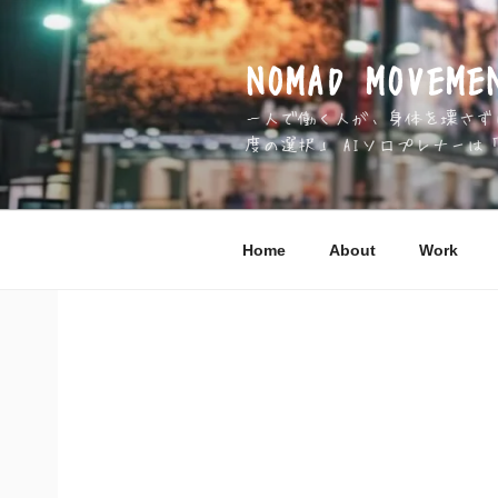
コ
ン
テ
NOMAD MOV
ン
一人で働く人が、身体を壊さずに 
ツ
度の選択」 AIソロプレナーは
へ
ス
キ
ッ
Home
About
Work
プ