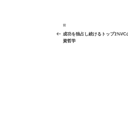
投
前
前
稿
の
成功を独占し続けるトップ1%VC
投
資哲学
ナ
稿
ビ
ゲ
ー
シ
ョ
ン