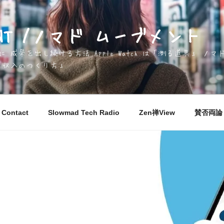
EMENT /ノマド ムーブメント
成果を出し続ける方法 Apple Watch は「測る道具」 
「収入のつくり方」
Contact
Slowmad Tech Radio
Zen禅View
賛否両論 M