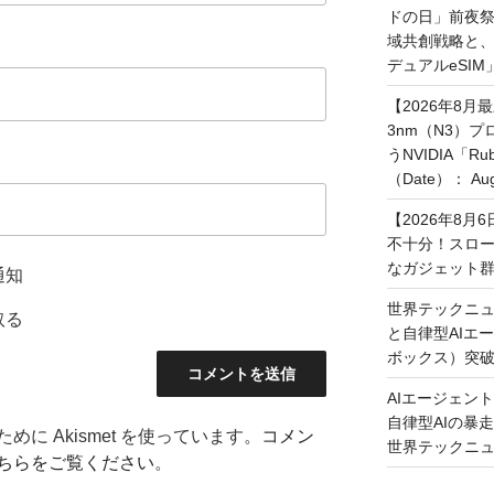
ドの日」前夜
域共創戦略と、長期
デュアルeSI
【2026年8月
3nm（N3）
うNVIDIA「
（Date）： Augu
【2026年8
不十分！スロ
なガジェット
通知
世界テックニュ
取る
と自律型AIエ
ボックス）突
AIエージェン
自律型AIの暴走と
に Akismet を使っています。
コメン
世界テックニ
ちらをご覧ください
。