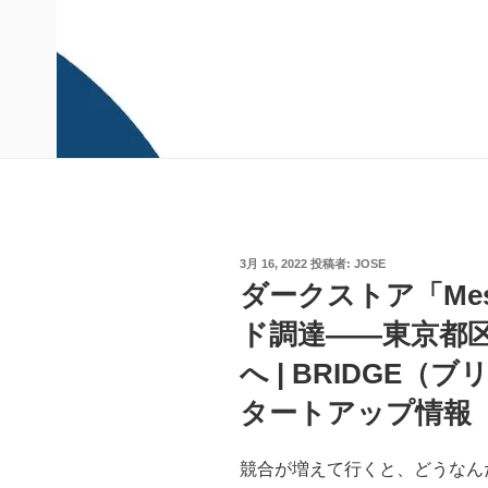
投
3月 16, 2022
投稿者:
JOSE
稿
ダークストア「Me
日:
ド調達——東京都
へ | BRIDGE
タートアップ情報
競合が増えて行くと、どうなん