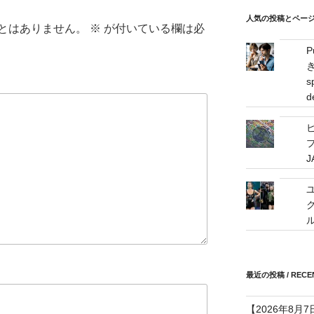
/
mail
人気の投稿とページ / 
とはありません。
※
が付いている欄は必
address
s
d
プ
最近の投稿 / RECEN
【2026年8月