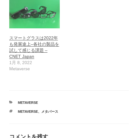
スマートグラスは2022年
も発展途上–各社の製品を
試して感じる課題 –
CNET Japan
1月 8, 2022
Metaverse
カ
METAVERSE
テ
タ
METAVERSE
、
メタバース
ゴ
グ
リ
ー
コメントを残す