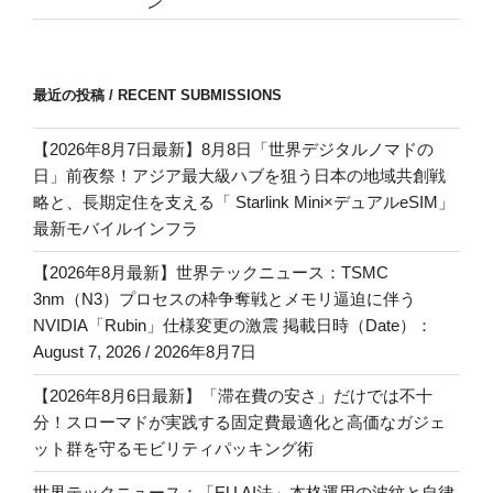
ン
最近の投稿 / RECENT SUBMISSIONS
【2026年8月7日最新】8月8日「世界デジタルノマドの
日」前夜祭！アジア最大級ハブを狙う日本の地域共創戦
略と、長期定住を支える「 Starlink Mini×デュアルeSIM」
最新モバイルインフラ
【2026年8月最新】世界テックニュース：TSMC
3nm（N3）プロセスの枠争奪戦とメモリ逼迫に伴う
NVIDIA「Rubin」仕様変更の激震 掲載日時（Date）：
August 7, 2026 / 2026年8月7日
【2026年8月6日最新】「滞在費の安さ」だけでは不十
分！スローマドが実践する固定費最適化と高価なガジェ
ット群を守るモビリティパッキング術
世界テックニュース：「EU AI法」本格運用の波紋と自律