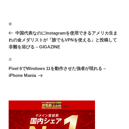
投
前
前
稿
の
中国代表なのにInstagramを使用できるアメリカ生ま
ナ
投
れの金メダリストが「誰でもVPNを使える」と投稿して
ビ
稿
非難を浴びる – GIGAZINE
ゲ
次
次
ー
の
シ
Pixel 6でWindows 11を動作させた強者が現れる –
投
iPhone Mania
ョ
稿
ン