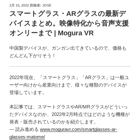
投
2月 15, 2022
投稿者:
JOSE
稿
スマートグラス・ARグラスの最新デ
日:
バイスまとめ。映像特化から音声支援
オンリーまで | Mogura VR
中国製デバイスが、ガンガン出てきているので、価格も
どんどん下がりそう！
2022年現在、「スマートグラス」「ARグラス」は一般ユ
ーザー向けから産業向けまで、様々な種類のデバイスが
登場しています。
本記事では、スマートグラスやAR/MRグラスがどういっ
たデバイスなのか、2022年2月時点ではどのような機種が
発表・販売されているのかを紹介します。
— 読み進める
www.moguravr.com/smartglasses-ar-
glasses-matome/