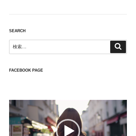
thing to have various interests
SEARCH
検
検
索
索:
FACEBOOK PAGE
動
画
プ
レ
ー