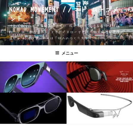
コ
NOMAD MOVEMENT /ノマド ムーブメ
ン
ント
テ
ン
一人で働く人が、身体を壊さずに 成果を出し続ける方法 Apple
ツ
Watch は「測る道具」 ノマド／スローマドは「働く場所と速度の
選択」 AIソロプレナーは「収入のつくり方」
へ
ス
キ
メニュー
ッ
プ