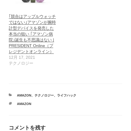
｢競合はアップルウォッチ
ではない｣アマゾンが腕時
計型デバイスを発売した
本当の狙い ｢アマゾン病
院｣誕生も不思議はない |
PRESIDENT Online（プ
レジデントオンライン）
12月 17, 2021
テクノロジー
カ
AMAZON
、
テクノロジー
、
ライフハック
テ
タ
AMAZON
ゴ
グ
リ
ー
コメントを残す