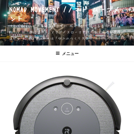
コ
NOMAD MOVEMENT /ノマド ムーブメ
ン
ント
テ
ン
一人で働く人が、身体を壊さずに 成果を出し続ける方法 Apple
ツ
Watch は「測る道具」 ノマド／スローマドは「働く場所と速度の
選択」 AIソロプレナーは「収入のつくり方」
へ
ス
キ
メニュー
ッ
プ