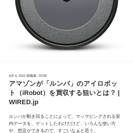
投
8月 9, 2022
投稿者:
JOSE
稿
アマゾンが「ルンバ」のアイロボッ
日:
ト（iRobot）を買収する狙いとは？ |
WIRED.jp
ルンバが動き回ることによって、マッマピングされる室
内データを、ゲットしたわけだけど、いろんな使い方
や、想定ができるので、すごいなぁと思う。