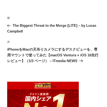
投
前
前
稿
の
The Biggest Threat to the Merge [LITE] – by Lucas
ナ
投
Campbell
ビ
稿
ゲ
次
次
の
ー
iPhoneをMacの天吊りカメラにするデスクビューを、専
投
シ
用マウントで使ってみた【macOS Ventura × iOS 16先行
稿
レビュー】（1/3 ページ） – ITmedia NEWS
ョ
ン