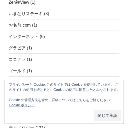
Zen禅View
(1)
いきなりステーキ
(3)
お名前.com
(1)
インターネット
(6)
グラビア
(1)
ココナラ
(1)
ゴールド
(1)
スキミング
(1)
プライバシーと Cookie: このサイトでは Cookie を使用しています。 こ
のサイトの使用を続けると、Cookie の使用に同意したとみなされます。
スローマド
(3)
Cookie の管理方法を含め、詳細についてはこちらをご覧ください:
セーフティーネット
(1)
Cookie ポリシー
タウンWiFi
(1)
テクノロジー
(171)