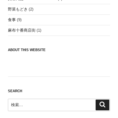
野菜もどき
(2)
食事
(9)
麻布十番商店街
(1)
ABOUT THIS WEBSITE
Nomad/Craft beer/beef/iPhone It is a good
thing to have various interests
SEARCH
検
検
索
索: