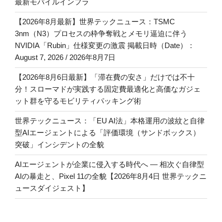
最新モバイルインフラ
【2026年8月最新】世界テックニュース：TSMC
3nm（N3）プロセスの枠争奪戦とメモリ逼迫に伴う
NVIDIA「Rubin」仕様変更の激震 掲載日時（Date）：
August 7, 2026 / 2026年8月7日
【2026年8月6日最新】「滞在費の安さ」だけでは不十
分！スローマドが実践する固定費最適化と高価なガジェ
ット群を守るモビリティパッキング術
世界テックニュース：「EU AI法」本格運用の波紋と自律
型AIエージェントによる「評価環境（サンドボックス）
突破」インシデントの全貌
AIエージェントが企業に侵入する時代へ — 相次ぐ自律型
AIの暴走と、Pixel 11の全貌【2026年8月4日 世界テックニ
ュースダイジェスト】