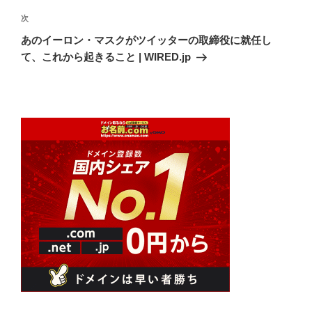
ゲ
次
次
ー
の
シ
あのイーロン・マスクがツイッターの取締役に就任し
投
て、これから起きること | WIRED.jp
ョ
稿
ン