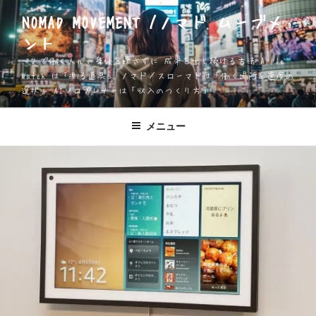
コ
NOMAD MOVEMENT /ノマド ムーブメ
ン
ント
テ
ン
一人で働く人が、身体を壊さずに 成果を出し続ける方法 Apple
ツ
Watch は「測る道具」 ノマド／スローマドは「働く場所と速度の
選択」 AIソロプレナーは「収入のつくり方」
へ
ス
キ
メニュー
ッ
プ