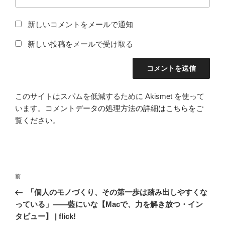
新しいコメントをメールで通知
新しい投稿をメールで受け取る
このサイトはスパムを低減するために Akismet を使って
います。
コメントデータの処理方法の詳細はこちらをご
覧ください
。
投
前
前
稿
の
「個人のモノづくり、その第一歩は踏み出しやすくな
ナ
投
っている」——藍にいな【Macで、力を解き放つ・イン
ビ
稿
タビュー】 | flick!