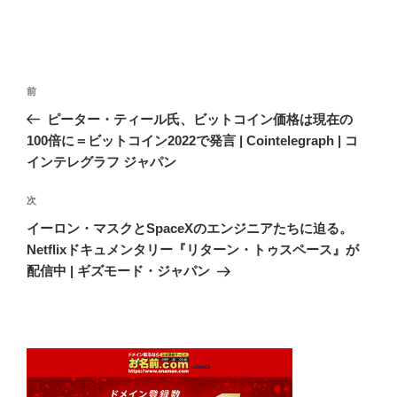
投
前
前
稿
の
ピーター・ティール氏、ビットコイン価格は現在の
ナ
投
100倍に＝ビットコイン2022で発言 | Cointelegraph | コ
ビ
稿
インテレグラフ ジャパン
ゲ
次
次
ー
の
シ
イーロン・マスクとSpaceXのエンジニアたちに迫る。
投
Netflixドキュメンタリー『リターン・トゥスペース』が
ョ
稿
配信中 | ギズモード・ジャパン
ン