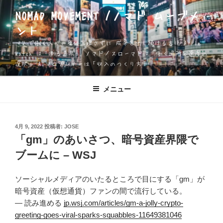
コ
NOMAD MOVEMENT /ノマド ムーブメ
ン
ント
テ
ン
一人で働く人が、身体を壊さずに 成果を出し続ける方法 Apple
ツ
Watch は「測る道具」 ノマド／スローマドは「働く場所と速度の
選択」 AIソロプレナーは「収入のつくり方」
へ
ス
キ
メニュー
ッ
プ
投
4月 9, 2022
投稿者:
JOSE
稿
「gm」のあいさつ、暗号資産界隈で
日:
ブームに – WSJ
ソーシャルメディアのいたるところで目にする「gm」が
暗号資産（仮想通貨）ファンの間で流行している。
— 読み進める
jp.wsj.com/articles/gm-a-jolly-crypto-
greeting-goes-viral-sparks-squabbles-11649381046