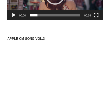
ヤ
ー
00:00
00:18
APPLE CM SONG VOL.3