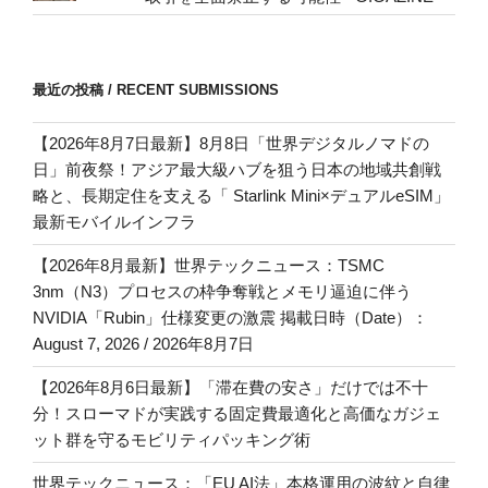
最近の投稿 / RECENT SUBMISSIONS
【2026年8月7日最新】8月8日「世界デジタルノマドの
日」前夜祭！アジア最大級ハブを狙う日本の地域共創戦
略と、長期定住を支える「 Starlink Mini×デュアルeSIM」
最新モバイルインフラ
【2026年8月最新】世界テックニュース：TSMC
3nm（N3）プロセスの枠争奪戦とメモリ逼迫に伴う
NVIDIA「Rubin」仕様変更の激震 掲載日時（Date）：
August 7, 2026 / 2026年8月7日
【2026年8月6日最新】「滞在費の安さ」だけでは不十
分！スローマドが実践する固定費最適化と高価なガジェ
ット群を守るモビリティパッキング術
世界テックニュース：「EU AI法」本格運用の波紋と自律