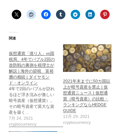
関連
仮想通貨「億り人」vs国
税局、4年でバブル2回の
攻防戦の裏側を税理士が
解説 | 海外の節税 富裕
層の相続 | ダイヤモン
2021年末までに50カ国以
ド・オンライン
上が暗号資産を禁止 | 仮
4年で2回のバブルが訪れ
想通貨ニュース | 仮想通
るほど浮き沈みが激しい
貨（暗号資産）の比較・
暗号資産（仮想通貨）。
ランキングならHEDGE
その暗号資産で莫大な資
GUIDE
産を築く…
12月 29, 2021
7月 24, 2021
cryptocurrency
cryptocurrency