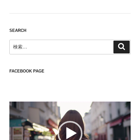
thing to have various interests
SEARCH
検
検
索
索:
FACEBOOK PAGE
動
画
プ
レ
ー