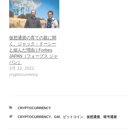
仮想通貨の育ての親に聞
く、ジャック・ドーシー
と組んだ理由 | Forbes
JAPAN（フォーブス ジャ
パン）
3月 12, 2022
cryptocurrency
カ
CRYPTOCURRENCY
テ
タ
CRYPTOCURRENCY
、
GM
、
ビットコイン
、
仮想通貨
、
暗号通貨
ゴ
グ
リ
ー