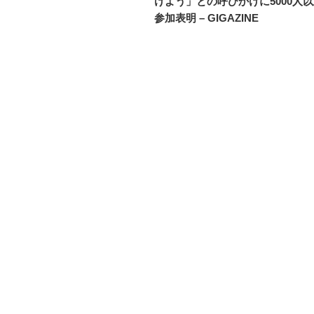
けよう」との呼びかけに5000人
ビ
参加表明 – GIGAZINE
ゲ
ー
シ
ョ
ン