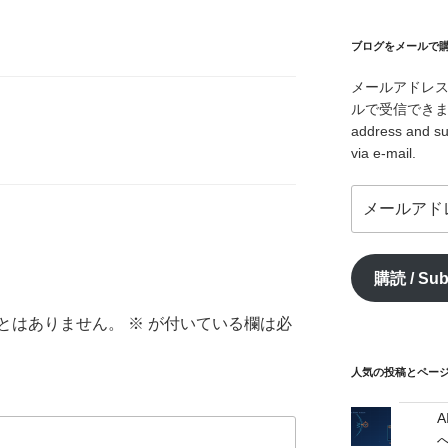
ブログをメールで購読 /
メールアドレ
ルで受信できます。/ I
address and su
via e-mail.
メ
ー
ル
ア
購読 / Sub
ド
レ
とはありません。
※
が付いている欄は必
ス
/
mail
人気の投稿とページ / 
address
へ