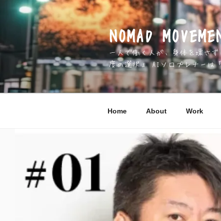
コ
ン
テ
NOMAD MOV
ン
一人で働く人が、身体を壊さずに 
ツ
度の選択」 AIソロプレナーは
へ
ス
キ
ッ
Home
About
Work
プ