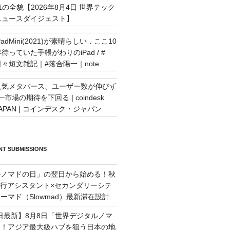
11の全貌【2026年8月4日 世界テック
ニュースダイジェスト】
PadMini(2021)が素晴らしい．ここ10
待っていた手帳がわりのiPad / #
日々短文雑記｜#落合陽一｜note
人気メタバース、ユーザー数が伸びず
─市場の期待を下回る | coindesk
JAPAN | コインデスク・ジャパン
T SUBMISSIONS
ルノマドの日」の翌日から始める！秋
旅行アシスタント×セカンダリーシテ
ーマド（Slowmad）最新滞在設計
7日最新】8月8日「世界デジタルノマ
祭！アジア最大級ハブを狙う日本の地