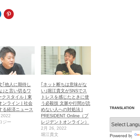
文｢他人に期待し
｢ネット断ちは意味がな
な｣と言い切るワ
い｣堀江貴文がSNSでス
ワークスタイル | 東
トレスを感じたときに使
ンライン | 社会
う必殺技 文脈や行間が読
TRANSLATION
する経済ニュース
めない人への対処法 |
 2022
PRESIDENT Online（プ
ロジー
レジデントオンライン）
2月 26, 2022
堀江貴文
Powered by