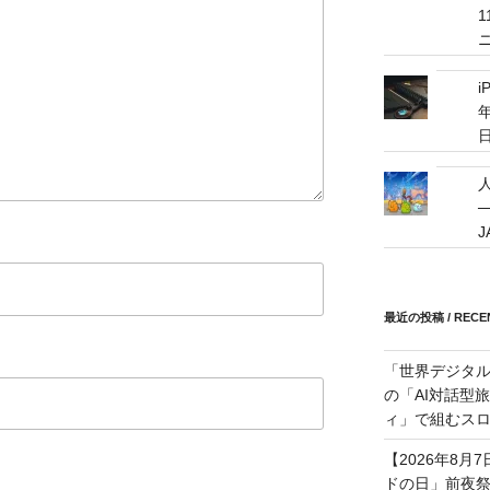
i
年
─
最近の投稿 / RECEN
「世界デジタ
の「AI対話型
ィ」で組むスロ
【2026年8月
ドの日」前夜