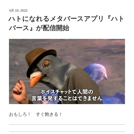
投
4月 10, 2022
稿
ハトになれるメタバースアプリ『ハト
日:
バース』が配信開始
おもしろ！ すぐ飽きる！