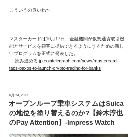
こういうの良いね〜
マスターカードは10月17日、金融機関が仮想通貨取引機
能とサービスを顧客に提供できるようにするための新し
いプログラムを正式に発表した。
— 読み進める
jp.cointelegraph.com/news/mastercard-
taps-paxos-to-launch-crypto-trading-for-banks
投
6月 24, 2022
稿
オープンループ乗車システムはSuica
日:
の地位を塗り替えるのか?【鈴木淳也
のPay Attention】-Impress Watch