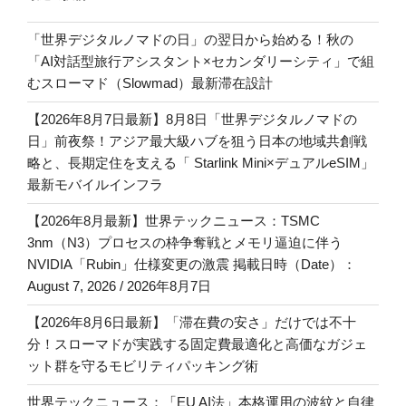
「世界デジタルノマドの日」の翌日から始める！秋の
「AI対話型旅行アシスタント×セカンダリーシティ」で組
むスローマド（Slowmad）最新滞在設計
【2026年8月7日最新】8月8日「世界デジタルノマドの
日」前夜祭！アジア最大級ハブを狙う日本の地域共創戦
略と、長期定住を支える「 Starlink Mini×デュアルeSIM」
最新モバイルインフラ
【2026年8月最新】世界テックニュース：TSMC
3nm（N3）プロセスの枠争奪戦とメモリ逼迫に伴う
NVIDIA「Rubin」仕様変更の激震 掲載日時（Date）：
August 7, 2026 / 2026年8月7日
【2026年8月6日最新】「滞在費の安さ」だけでは不十
分！スローマドが実践する固定費最適化と高価なガジェ
ット群を守るモビリティパッキング術
世界テックニュース：「EU AI法」本格運用の波紋と自律