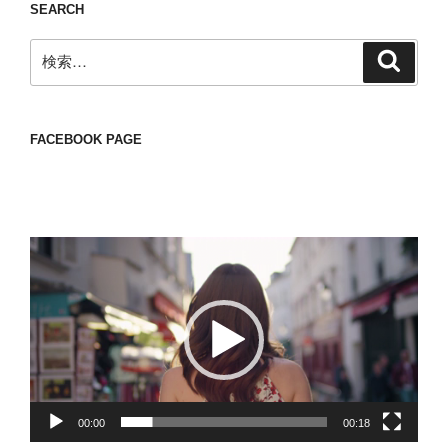
SEARCH
検
検
索
索:
FACEBOOK PAGE
動
画
プ
レ
ー
ヤ
ー
00:00
00:18