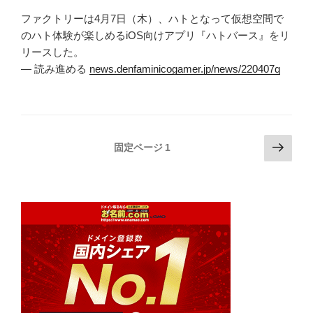
ファクトリーは4月7日（木）、ハトとなって仮想空間で
のハト体験が楽しめるiOS向けアプリ『ハトバース』をリ
リースした。
— 読み進める
news.denfaminicogamer.jp/news/220407q
投
次
固定ページ
1
の
稿
ペ
の
ー
ペ
ジ
ー
ジ
送
り