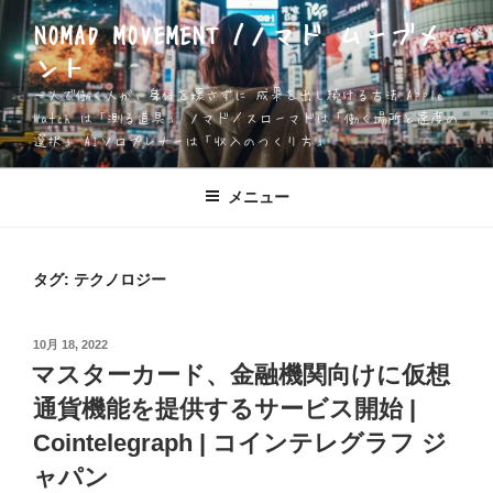
コ
NOMAD MOVEMENT /ノマド ムーブメ
ン
ント
テ
ン
一人で働く人が、身体を壊さずに 成果を出し続ける方法 Apple
ツ
Watch は「測る道具」 ノマド／スローマドは「働く場所と速度の
選択」 AIソロプレナーは「収入のつくり方」
へ
ス
キ
メニュー
ッ
プ
タグ:
テクノロジー
投
10月 18, 2022
稿
マスターカード、金融機関向けに仮想
日:
通貨機能を提供するサービス開始 |
Cointelegraph | コインテレグラフ ジ
ャパン