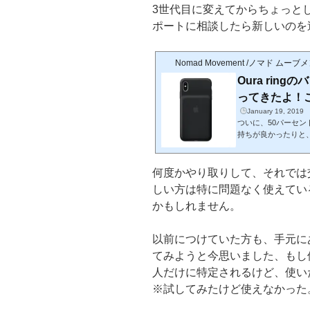
3世代目に変えてからちょっと
ポートに相談したら新しいのを
Nomad Movement /ノマド ムーブ
Oura ri
ってきたよ！こ
January 19, 2019
ついに、50パーセ
持ちが良かったりと
らないから何とも言え
いいです。※画像
っていて、様々な情報
何度かやり取りして、それでは
ど、ここだけの話し、ちょ
しい方は特に問題なく使えてい
た。何故かと言うと
かもしれません。
見れるようになったんです
以前につけていた方も、手元に
てみようと今思いました、もし
人だけに特定されるけど、使い
※試してみたけど使えなかった