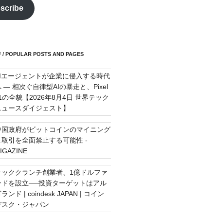
scribe
POPULAR POSTS AND PAGES
AIエージェントが企業に侵入する時代
 — 相次ぐ自律型AIの暴走と、Pixel
11の全貌【2026年8月4日 世界テック
ニュースダイジェスト】
中国政府がビットコインのマイニング
＆取引を全面禁止する可能性 -
IGAZINE
テッククランチ創業者、1億ドルファ
ンドを設立──投資ターゲットはアル
ランド | coindesk JAPAN | コイン
デスク・ジャパン