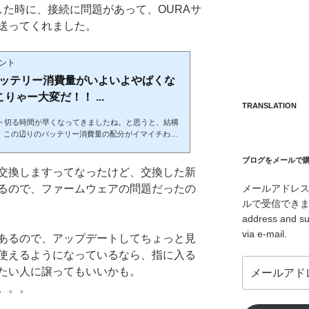
した時に、接続に問題があって、OURAサ
送ってくれました。
メント
ngのバッテリー消費量がいよいよやばくな
りゃー大変だ！！ ...
TRANSLATION
ント切る時間が早くなってきましたね。と思うと、結構
、この辺りのバッテリー消費量の配分がイマイチわか
ないけど。。。Oura Ringの購入は直接買うのが一番
クリックで正規販売店に飛びます相変わらず便利に使
ブログをメールで購読 /
をくれて、分析もしてくれる良い感じのOuraだけ
交換しますってなったけど、交換した新
っとApple Watch series4が欲しくなってきまし
るので、ファームウェアの問題だったの
メールアドレ
、みなさん知っていると思いますが、心電図がついに
ルで受信できます。/ I
よね、 series...
address and su
via e-mail.
あるので、アップデートしてちょっと見
使えるようになっているなら、指に入る
メ
たい人に譲ってもいいかも。
ー
。。。
ル
ア