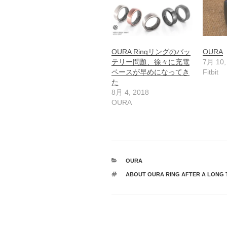
OURA Ringリングのバッ
OURA
テリー問題、徐々に充電
7月 10,
ペースが早めになってき
Fitbit
た
8月 4, 2018
OURA
カ
OURA
テ
タ
ABOUT OURA RING AFTER A LONG 
ゴ
グ
リ
ー