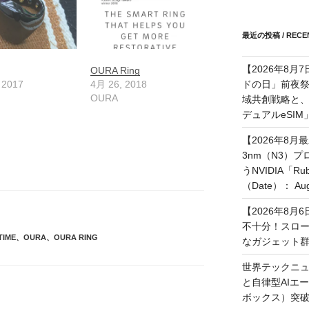
最近の投稿 / RECEN
【2026年8月
OURA Ring
ドの日」前夜
 2017
4月 26, 2018
OURA
域共創戦略と、長期
デュアルeSI
【2026年8月
3nm（N3）
うNVIDIA「
（Date）： Augu
【2026年8
不十分！スロ
TIME
、
OURA
、
OURA RING
なガジェット
世界テックニュ
と自律型AIエ
ボックス）突