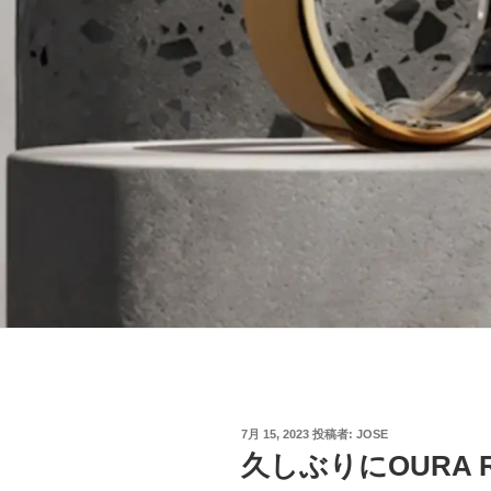
投
7月 15, 2023
投稿者:
JOSE
稿
久しぶりにOURA 
日: