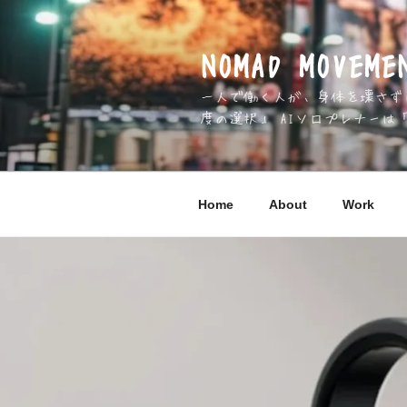
コ
ン
テ
NOMAD MOV
ン
一人で働く人が、身体を壊さずに 
ツ
度の選択」 AIソロプレナーは
へ
ス
キ
ッ
Home
About
Work
プ