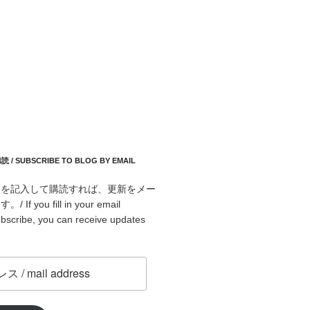
 SUBSCRIBE TO BLOG BY EMAIL
スを記入して購読すれば、更新をメー
f you fill in your email
bscribe, you can receive updates