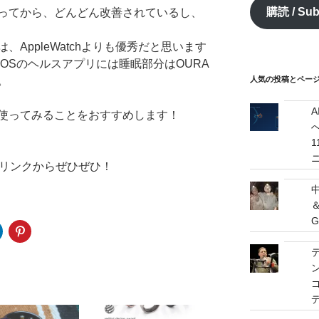
購読 / Sub
ってから、どんどん改善されているし、
ド
レ
AppleWatchよりも優秀だと思います
ス
/
OSのヘルスアプリには睡眠部分はOURA
mail
。
人気の投稿とページ / 
address
使ってみることをおすすめします！
へ
記リンクからぜひぜひ！
G
ゴ