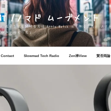
EMENT /ノマド ムーブメント
成果を出し続ける方法 Apple Watch は「測る道具」 
「収入のつくり方」
Contact
Slowmad Tech Radio
Zen禅View
賛否両論 M