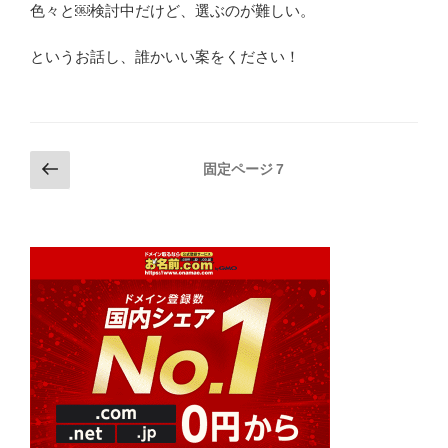
色々と￼検討中だけど、選ぶのが難しい。
と
や
というお話し、誰かいい案をください！
り
取
り
し
て
投
前
固定ページ
7
い
の
稿
ま
ペ
の
す
ー
ペ
が、
ジ
ー
ダ
メ”
ジ
の
送
り