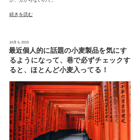
“OURA
続きを読む
Ring
の
睡
投
10月 5, 2019
眠
稿
最近個人的に話題の小麦製品を気にす
ト
日:
ラ
るようになって、巷で必ずチェックす
ッ
ると、ほとんど小麦入ってる！
キ
ン
グ
が、
iPhone
ア
プ
リ
の