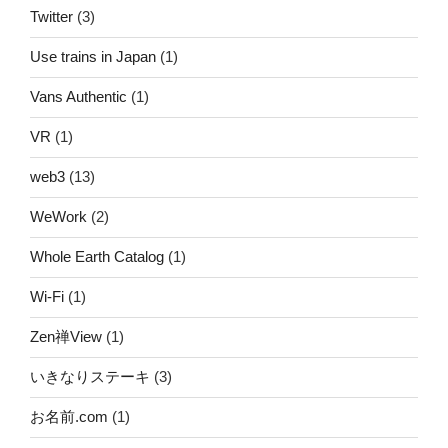
Twitter
(3)
Use trains in Japan
(1)
Vans Authentic
(1)
VR
(1)
web3
(13)
WeWork
(2)
Whole Earth Catalog
(1)
Wi-Fi
(1)
Zen禅View
(1)
いきなりステーキ
(3)
お名前.com
(1)