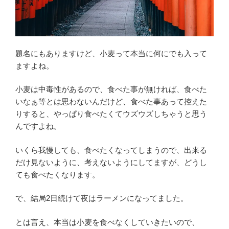
方
に
同
期
さ
題名にもありますけど、小麦って本当に何にでも入って
れ
ますよね。
な
く
小麦は中毒性があるので、食べた事が無ければ、食べた
な
いなぁ等とは思わないんだけど、食べた事あって控えた
っ
りすると、やっぱり食べたくてウズウズしちゃうと思う
て
んですよね。
か
ら、
いくら我慢しても、食べたくなってしまうので、出来る
色々
だけ見ないように、考えないようにしてますが、どうし
と
ても食べたくなります。
サ
で、結局2日続けて夜はラーメンになってました。
ポ
ー
とは言え、本当は小麦を食べなくしていきたいので、
ト