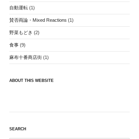
自動運転
(1)
賛否両論・Mixed Reactions
(1)
野菜もどき
(2)
食事
(9)
麻布十番商店街
(1)
ABOUT THIS WEBSITE
Nomad/Craft beer/beef/iPhone It is a good
thing to have various interests
SEARCH