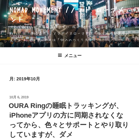
コ
NOMAD MOVEMENT /ノマド ムーブメ
ン
ント
テ
ン
一人で働く人が、身体を壊さずに 成果を出し続ける方法 Apple
ツ
Watch は「測る道具」 ノマド／スローマドは「働く場所と速度の
選択」 AIソロプレナーは「収入のつくり方」
へ
ス
キ
メニュー
ッ
プ
月:
2019年10月
投
10月 6, 2019
稿
OURA Ringの睡眠トラッキングが、
日:
iPhoneアプリの方に同期されなくな
ってから、色々とサポートとやり取り
していますが、ダメ