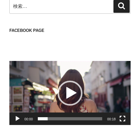
検
検
索
索:
FACEBOOK PAGE
動
画
プ
レ
ー
ヤ
ー
00:00
00:18