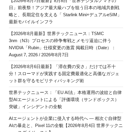
【2026年8月7日最新】8月8日「世界デジタルノマドの
日」前夜祭！アジア最大級ハブを狙う日本の地域共創戦
略と、長期定住を支える「 Starlink Mini×デュアルeSIM」
最新モバイルインフラ
【2026年8月最新】世界テックニュース：TSMC
3nm（N3）プロセスの枠争奪戦とメモリ逼迫に伴う
NVIDIA「Rubin」仕様変更の激震 掲載日時（Date）：
August 7, 2026 / 2026年8月7日
【2026年8月6日最新】「滞在費の安さ」だけでは不十
分！スローマドが実践する固定費最適化と高価なガジェ
ット群を守るモビリティパッキング術
世界テックニュース：「EU AI法」本格運用の波紋と自律
型AIエージェントによる「評価環境（サンドボックス）
突破」インシデントの全貌
AIエージェントが企業に侵入する時代へ — 相次ぐ自律型
AIの暴走と、Pixel 11の全貌【2026年8月4日 世界テックニ