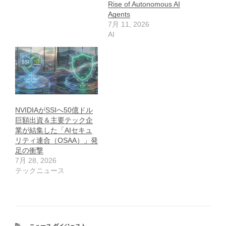
Rise of Autonomous AI
Agents
7月 11, 2026
AI
NVIDIAがSSIへ50億ドル
巨額出資＆主要テック企
業が結集した「AIセキュ
リティ連合（OSAA）」発
足の衝撃
7月 28, 2026
テックニュース
カ
ニュース ダイジェスト