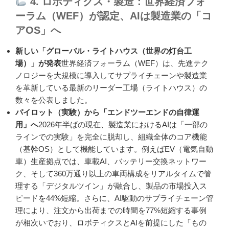
4. ロボティクス・製造：世界経済フォ
ーラム（WEF）が認定、AIは製造業の「コ
アOS」へ
新しい「グローバル・ライトハウス（世界の灯台工
場）」が発表
世界経済フォーラム（WEF）は、先進テク
ノロジーを大規模に導入してサプライチェーンや製造業
を革新している最新のリーダー工場（ライトハウス）の
数々を公表しました。
パイロット（実験）から「エンドツーエンドの自律運
用」へ
2026年半ばの現在、製造業におけるAIは「一部の
ラインでの実験」を完全に脱却し、組織全体のコア機能
（基幹OS）として機能しています。例えばEV（電気自動
車）生産拠点では、車載AI、バッテリー交換ネットワー
ク、そして360万通り以上の車両構成をリアルタイムで管
理する「デジタルツイン」が融合し、製品の市場投入ス
ピードを44%短縮。さらに、AI駆動のサプライチェーン管
理により、注文から出荷までの時間を77%短縮する事例
が相次いでおり、ロボティクスとAIを前提にした「もの