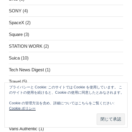
SONY
(4)
SpaceX
(2)
Square
(3)
STATION WORK
(2)
Suica
(10)
Tech News Digest
(1)
Travel
(5)
プライバシーと Cookie: このサイトでは Cookie を使用しています。 こ
のサイトの使用を続けると、Cookie の使用に同意したとみなされます。
Traveling Japan: Train Ride
(1)
Cookie の管理方法を含め、詳細についてはこちらをご覧ください:
Twitter
(3)
Cookie ポリシー
Use trains in Japan
(1)
Vans Authentic
(1)