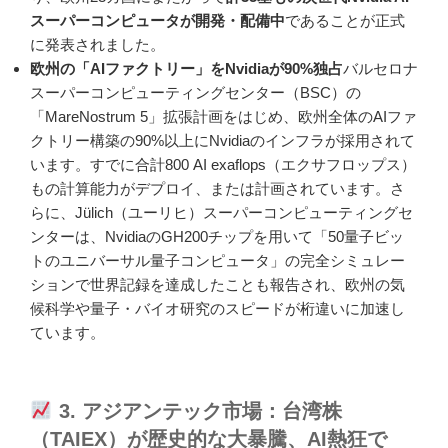
スーパーコンピュータが開発・配備中
であることが正式
に発表されました。
欧州の「AIファクトリー」をNvidiaが90%独占
バルセロナ
スーパーコンピューティングセンター（BSC）の
「MareNostrum 5」拡張計画をはじめ、欧州全体のAIファ
クトリー構築の90%以上にNvidiaのインフラが採用されて
います。すでに合計800 AI exaflops（エクサフロップス）
もの計算能力がデプロイ、または計画されています。さ
らに、Jülich（ユーリヒ）スーパーコンピューティングセ
ンターは、NvidiaのGH200チップを用いて「50量子ビッ
トのユニバーサル量子コンピュータ」の完全シミュレー
ションで世界記録を達成したことも報告され、欧州の気
候科学や量子・バイオ研究のスピードが桁違いに加速し
ています。
3. アジアンテック市場：台湾株
（TAIEX）が歴史的な大暴騰、AI熱狂で