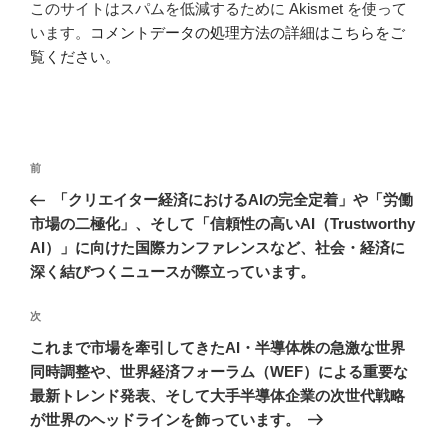
このサイトはスパムを低減するために Akismet を使って
います。
コメントデータの処理方法の詳細はこちらをご
覧ください
。
投
前
前
稿
の
「クリエイター経済におけるAIの完全定着」や「労働
ナ
投
市場の二極化」、そして「信頼性の高いAI（Trustworthy
ビ
稿
AI）」に向けた国際カンファレンスなど、社会・経済に
ゲ
深く結びつくニュースが際立っています。
ー
次
次
シ
の
これまで市場を牽引してきたAI・半導体株の急激な世界
ョ
投
同時調整や、世界経済フォーラム（WEF）による重要な
ン
稿
最新トレンド発表、そして大手半導体企業の次世代戦略
が世界のヘッドラインを飾っています。