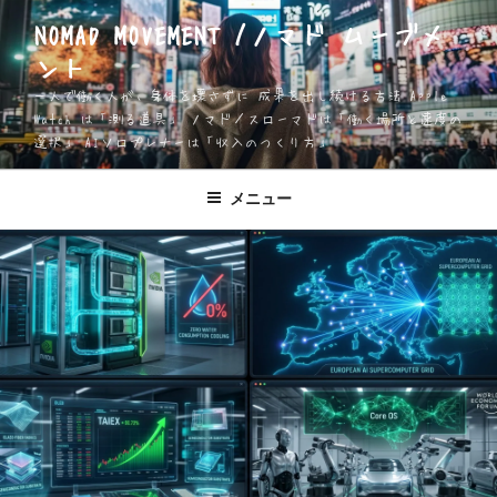
コ
NOMAD MOVEMENT /ノマド ムーブメ
ン
ント
テ
ン
一人で働く人が、身体を壊さずに 成果を出し続ける方法 Apple
ツ
Watch は「測る道具」 ノマド／スローマドは「働く場所と速度の
選択」 AIソロプレナーは「収入のつくり方」
へ
ス
キ
メニュー
ッ
プ