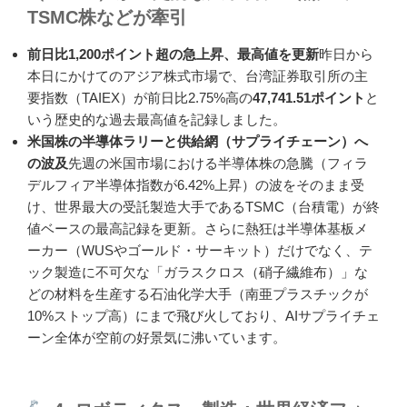
TSMC株などが牽引
前日比1,200ポイント超の急上昇、最高値を更新
昨日から
本日にかけてのアジア株式市場で、台湾証券取引所の主
要指数（TAIEX）が前日比2.75%高の
47,741.51ポイント
と
いう歴史的な過去最高値を記録しました。
米国株の半導体ラリーと供給網（サプライチェーン）へ
の波及
先週の米国市場における半導体株の急騰（フィラ
デルフィア半導体指数が6.42%上昇）の波をそのまま受
け、世界最大の受託製造大手であるTSMC（台積電）が終
値ベースの最高記録を更新。さらに熱狂は半導体基板メ
ーカー（WUSやゴールド・サーキット）だけでなく、テ
ック製造に不可欠な「ガラスクロス（硝子繊維布）」な
どの材料を生産する石油化学大手（南亜プラスチックが
10%ストップ高）にまで飛び火しており、AIサプライチェ
ーン全体が空前の好景気に沸いています。