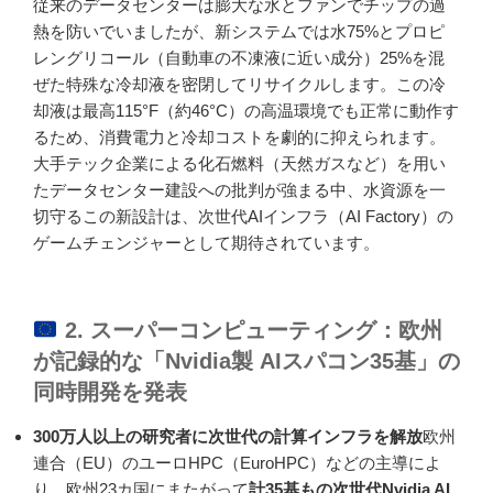
従来のデータセンターは膨大な水とファンでチップの過
熱を防いでいましたが、新システムでは水75%とプロピ
レングリコール（自動車の不凍液に近い成分）25%を混
ぜた特殊な冷却液を密閉してリサイクルします。この冷
却液は最高115°F（約46°C）の高温環境でも正常に動作す
るため、消費電力と冷却コストを劇的に抑えられます。
大手テック企業による化石燃料（天然ガスなど）を用い
たデータセンター建設への批判が強まる中、水資源を一
切守るこの新設計は、次世代AIインフラ（AI Factory）の
ゲームチェンジャーとして期待されています。
2. スーパーコンピューティング：欧州
が記録的な「Nvidia製 AIスパコン35基」の
同時開発を発表
300万人以上の研究者に次世代の計算インフラを解放
欧州
連合（EU）のユーロHPC（EuroHPC）などの主導によ
り、欧州23カ国にまたがって
計35基もの次世代Nvidia AI