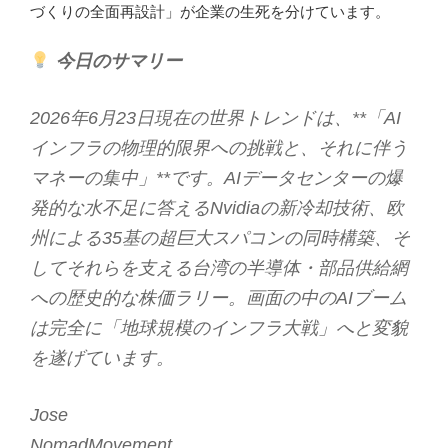
づくりの全面再設計」が企業の生死を分けています。
今日のサマリー
2026年6月23日現在の世界トレンドは、**「AI
インフラの物理的限界への挑戦と、それに伴う
マネーの集中」**です。AIデータセンターの爆
発的な水不足に答えるNvidiaの新冷却技術、
欧
州による35基の超巨大スパコンの同時構築、そ
してそれらを支える台湾の半導体・部品供給網
への歴史的な株価ラリー。画面の中のAIブーム
は完全に「地球規模のインフラ大戦」へと変貌
を遂げています。
Jose
NomadMovement