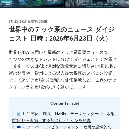
投
6月 23, 2026
投稿者:
JOSE
稿
世界中のテック系のニュース ダイジ
日:
ェスト 日時：2026年6月23日（火）
世界各地から届いた最新のテック系重要ニュースを、い
くつかの大きなトレンドに分けてダイジェストでお届け
します。今週はAIの深刻な環境問題に切り込む超冷却技
術の発表や、欧州による過去最大規模のスパコン投資、
そしてアジア市場の記録的な株価暴騰など、世界のテッ
クインフラと市場が大きく動いています。
Contents
[
hide
]
1.
1. 半導体・環境：Nvidia、データセンターの「水消
費を100%削減」する新冷却デザインを発表
2.
2. スーパーコンピューティング：欧州が記録的な