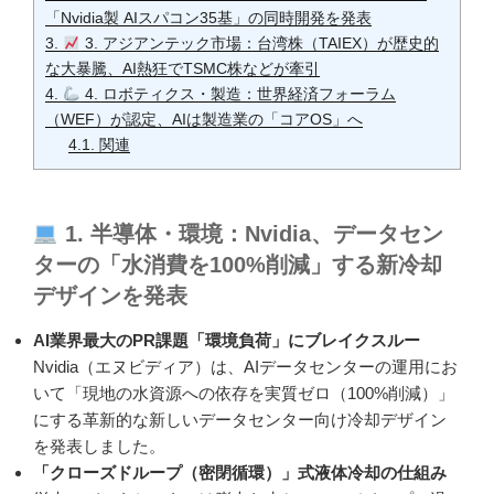
「Nvidia製 AIスパコン35基」の同時開発を発表
3.
3. アジアンテック市場：台湾株（TAIEX）が歴史的
な大暴騰、AI熱狂でTSMC株などが牽引
4.
4. ロボティクス・製造：世界経済フォーラム
（WEF）が認定、AIは製造業の「コアOS」へ
4.1.
関連
1. 半導体・環境：Nvidia、データセン
ターの「水消費を100%削減」する新冷却
デザインを発表
AI業界最大のPR課題「環境負荷」にブレイクスルー
Nvidia（エヌビディア）は、AIデータセンターの運用にお
いて「現地の水資源への依存を実質ゼロ（100%削減）」
にする革新的な新しいデータセンター向け冷却デザイン
を発表しました。
「クローズドループ（密閉循環）」式液体冷却の仕組み