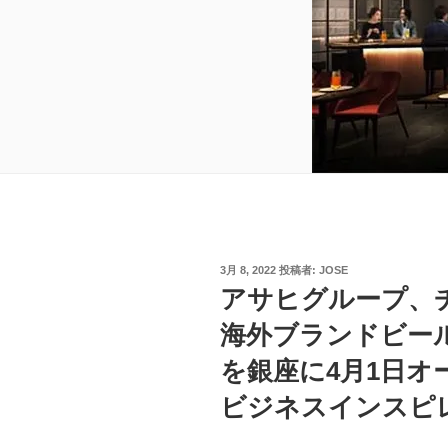
投
3月 8, 2022
投稿者:
JOSE
稿
アサヒグループ、
日:
海外ブランドビー
を銀座に4月1日オープ
ビジネスインスピ