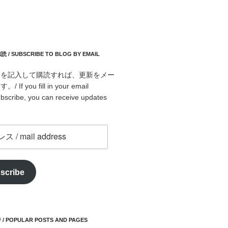
 SUBSCRIBE TO BLOG BY EMAIL
スを記入して購読すれば、更新をメー
f you fill in your email
bscribe, you can receive updates
scribe
POPULAR POSTS AND PAGES