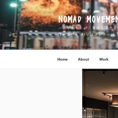
コ
ン
テ
NOMAD MOV
ン
一人で働く人が、身体を壊さずに 
ツ
度の選択」 AIソロプレナーは
へ
ス
キ
ッ
Home
About
Work
プ