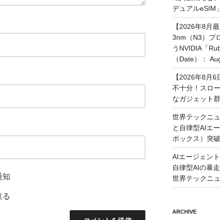
デュアルeSI
【2026年8月
3nm（N3）
うNVIDIA「
（Date）： Augu
【2026年8
不十分！スロ
なガジェット
世界テックニュ
と自律型AIエ
ボックス）突
AIエージェン
自律型AIの暴走と
通知
世界テックニ
取る
ARCHIVE