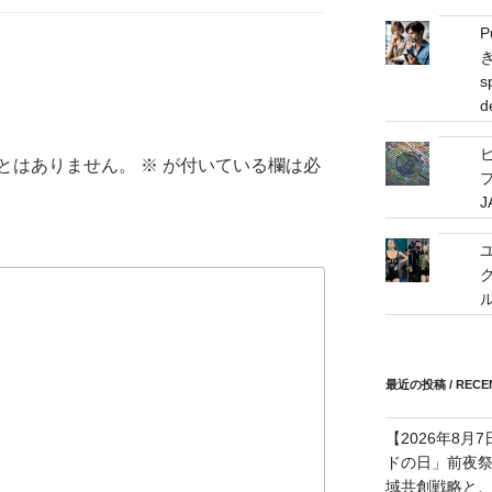
address
s
d
とはありません。
※
が付いている欄は必
プ
最近の投稿 / RECEN
【2026年8月
ドの日」前夜
域共創戦略と、長期