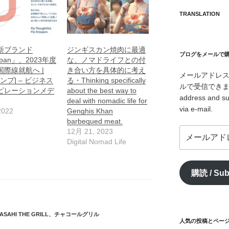
TRANSLATION
の新ブランド
ジンギスカン焼肉に最適
ブログをメールで購読 /
apan」、2023年度
な、ノマドライフとの付
国際線就航へ |
き合い方を具体的に考え
メールアドレ
アンプ] – ビジネス
る・Thinking specifically
ルで受信できます。/ I
ピレーションメデ
about the best way to
address and su
deal with nomadic life for
via e-mail.
2022
Genghis Khan
barbequed meat.
メ
12月 21, 2023
ー
Digital Nomad Life
ル
ア
購読 / Sub
ド
レ
ス
/
ASAHI THE GRILL
、
チャコールグリル
mail
人気の投稿とページ / 