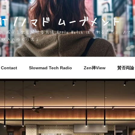
EMENT /ノマド ムーブメント
成果を出し続ける方法 Apple Watch は「測る道具」 
「収入のつくり方」
Contact
Slowmad Tech Radio
Zen禅View
賛否両論 M