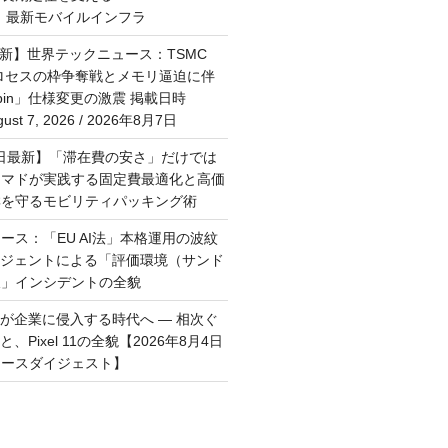
M」最新モバイルインフラ
最新】世界テックニュース：TSMC
プロセスの枠争奪戦とメモリ逼迫に伴
Rubin」仕様変更の激震 掲載日時
st 7, 2026 / 2026年8月7日
月6日最新】「滞在費の安さ」だけでは
ーマドが実践する固定費最適化と高価
群を守るモビリティパッキング術
ース：「EU AI法」本格運用の波紋
ージェントによる「評価環境（サンド
破」インシデントの全貌
トが企業に侵入する時代へ — 相次ぐ
、Pixel 11の全貌【2026年8月4日
ュースダイジェスト】