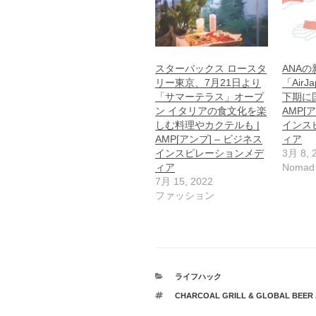
スターバックス ロースタ
ANA
リー東京、7月21日より
「AirJ
「サマーテラス」オープ
下期に
ン イタリアの食文化を楽
AMP[
しむ料理やカクテルも |
インス
AMP[アンプ] – ビジネス
ィア
インスピレーションメデ
3月 8, 
ィア
Nomad
7月 15, 2022
ファッション
カ
ライフハック
テ
タ
CHARCOAL GRILL & GLOBAL BEER 
ゴ
グ
リ