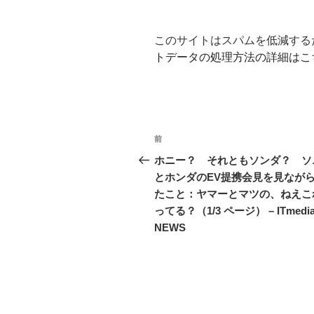
このサイトはスパムを低減するため
トデータの処理方法の詳細はこ
投
前
前
稿
の
ホニー？ それともソンダ？ ソ
投
とホンダのEV提携会見を見なが
ナ
稿
たこと：ヤマーとマツの、ねえこ
ビ
ってる？（1/3 ページ） – ITmedi
NEWS
ゲ
ー
シ
ョ