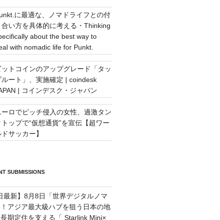
Punkt.に最適な、ノマドライフとの付
き合い方を具体的に考える・Thinking
pecifically about the best way to
eal with nomadic life for Punkt.
ビットコインのアップグレード「タッ
ルート」、実施確定 | coindesk
JAPAN | コインデスク・ジャパン
ユーロでピッチ侵入の女性、過激タン
クトップで“仮想通貨”を宣伝【超ワー
ルドサッカー】
T SUBMISSIONS
7日最新】8月8日「世界デジタルノマ
祭！アジア最大級ハブを狙う日本の地
定住を支える「 Starlink Mini×