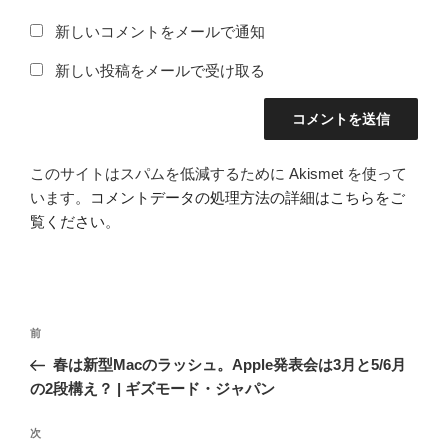
新しいコメントをメールで通知
新しい投稿をメールで受け取る
このサイトはスパムを低減するために Akismet を使って
います。
コメントデータの処理方法の詳細はこちらをご
覧ください
。
投
前
前
稿
の
春は新型Macのラッシュ。Apple発表会は3月と5/6月
ナ
投
の2段構え？ | ギズモード・ジャパン
ビ
稿
ゲ
次
次