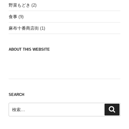
野菜もどき
(2)
食事
(9)
麻布十番商店街
(1)
ABOUT THIS WEBSITE
Nomad/Craft beer/beef/iPhone It is a good
thing to have various interests
SEARCH
検
検
索
索: