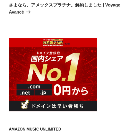
の
ー
さよなら、アメックスプラチナ。解約しました | Voyage
投
シ
Avancé
稿
ョ
ン
AMAZON MUSIC UNLIMITED