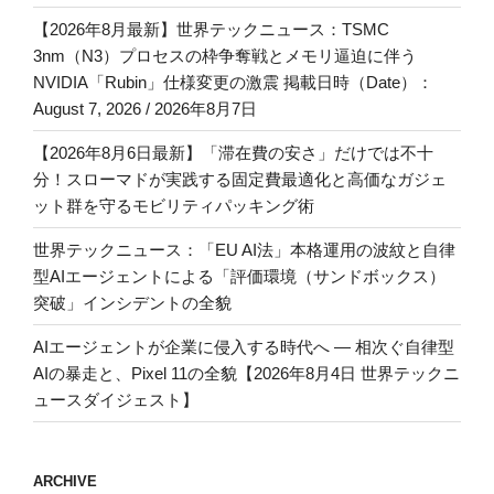
【2026年8月最新】世界テックニュース：TSMC
3nm（N3）プロセスの枠争奪戦とメモリ逼迫に伴う
NVIDIA「Rubin」仕様変更の激震 掲載日時（Date）：
August 7, 2026 / 2026年8月7日
【2026年8月6日最新】「滞在費の安さ」だけでは不十
分！スローマドが実践する固定費最適化と高価なガジェ
ット群を守るモビリティパッキング術
世界テックニュース：「EU AI法」本格運用の波紋と自律
型AIエージェントによる「評価環境（サンドボックス）
突破」インシデントの全貌
AIエージェントが企業に侵入する時代へ — 相次ぐ自律型
AIの暴走と、Pixel 11の全貌【2026年8月4日 世界テックニ
ュースダイジェスト】
ARCHIVE