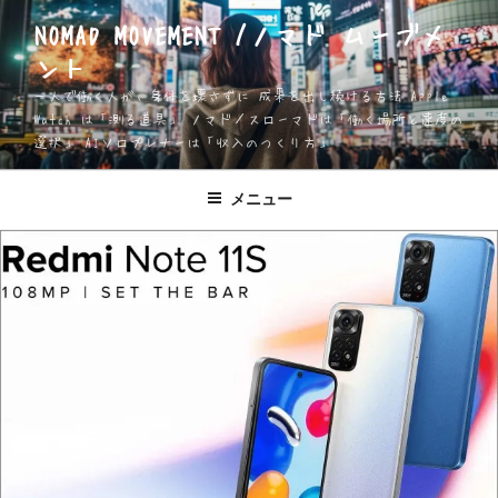
コ
NOMAD MOVEMENT /ノマド ムーブメ
ン
ント
テ
ン
一人で働く人が、身体を壊さずに 成果を出し続ける方法 Apple
ツ
Watch は「測る道具」 ノマド／スローマドは「働く場所と速度の
選択」 AIソロプレナーは「収入のつくり方」
へ
ス
キ
メニュー
ッ
プ