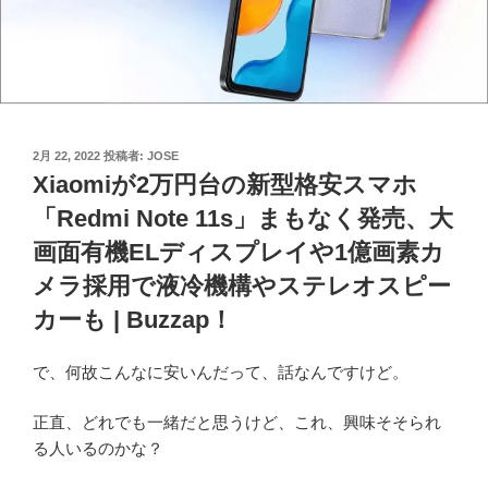
投
2月 22, 2022
投稿者:
JOSE
稿
Xiaomiが2万円台の新型格安スマホ
日:
「Redmi Note 11s」まもなく発売、大
画面有機ELディスプレイや1億画素カ
メラ採用で液冷機構やステレオスピー
カーも | Buzzap！
で、何故こんなに安いんだって、話なんですけど。
正直、どれでも一緒だと思うけど、これ、興味そそられ
る人いるのかな？