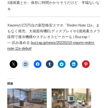
1億画素とか、保存に時間かかりそうだけど、半端ないな
ぁ
Xiaomiが2万円台の新型格安スマホ「Redmi Note 11s」ま
もなく発売、大画面有機ELディスプレイや1億画素カメラ
採用で液冷機構やステレオスピーカーも | Buzzap！
— 読み進める
buzzap.jp/news/20220210-xiaomi-redmi-
note-11s-debut/
関連