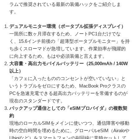
ラムで推奨されている最新の装備ハックをご紹介しま
す。
デュアルモニター環境（ポータブル拡張ディスプレイ）
一箇所に数ヶ月滞在するため、ノートPC1台だけでな
く、15.6インチ前後の「超薄型ポータブルモニター」を持
ち歩くスローマドが急増しています。作業効率が飛躍的
に向上するため、もはや必須装備と言えます。
大容量・高出力モバイルバッテリー（25,000mAh / 140W
以上）
「カフェに入ったもののコンセントが空いていない」と
いうトラブルをゼロにするため、MacBook Proクラスの
PCを急速充電できる超高出力バッテリーを常備するのが
現在のスタンダードです。
バックアップ通信としての「eSIMプロバイダ」の複数契
約
現地のローカルSIMをメインに使いつつ、通信障害や移動
時の空白時間を埋めるために、グローバルeSIM（Airaloや
Ubigiなど）をスマートフォンの副回線に常時セットして