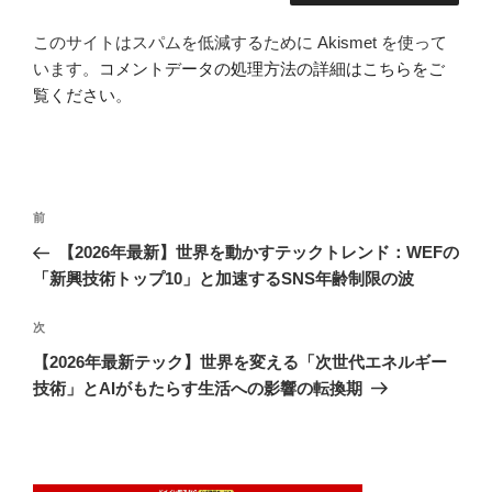
このサイトはスパムを低減するために Akismet を使って
います。
コメントデータの処理方法の詳細はこちらをご
覧ください
。
投
前
前
稿
の
【2026年最新】世界を動かすテックトレンド：WEFの
ナ
投
「新興技術トップ10」と加速するSNS年齢制限の波
ビ
稿
ゲ
次
次
の
ー
【2026年最新テック】世界を変える「次世代エネルギー
投
シ
技術」とAIがもたらす生活への影響の転換期
稿
ョ
ン