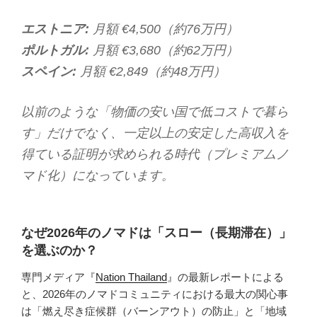
エストニア:
月額 €4,500（約76万円）
ポルトガル:
月額 €3,680（約62万円）
スペイン:
月額 €2,849（約48万円）
以前のような「物価の安い国で低コストで暮ら
す」だけでなく、一定以上の安定した高収入を
得ている証明が求められる時代（プレミアムノ
マド化）になっています。
なぜ2026年のノマドは「スロー（長期滞在）」
を選ぶのか？
専門メディア『
Nation Thailand
』の最新レポートによる
と、2026年のノマドコミュニティにおける最大の関心事
は「燃え尽き症候群（バーンアウト）の防止」と「地域