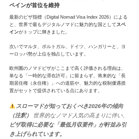
ペインが首位を維持
最新のビザ指標（Digital Nomad Visa Index 2026）による
と、世界で最もデジタルノマドに魅力的な国として
スペ
イン
がトップに輝きました。
次いでマルタ、ポルトガル、ドイツ、ハンガリーと、ヨ
ーロッパ勢が上位を独占しています。
欧州圏のノマドビザがここまで高く評価される理由は、
単なる「一時的な滞在許可」に留まらず、将来的な「長
期居住権（永住権）」への道筋や、魅力的な税制優遇措
置がセットで提供されている点にあります。
スローマドが知っておくべき2026年の傾向
（注釈）
世界的なノマド人気の高まりに伴い、
ビザ取得に必要な「最低月収要件」が軒並み引
き上げられています。