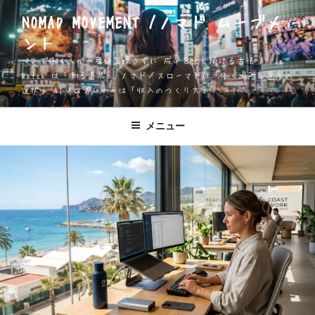
コ
NOMAD MOVEMENT /ノマド ムーブメ
ン
ント
テ
ン
一人で働く人が、身体を壊さずに 成果を出し続ける方法 Apple
ツ
Watch は「測る道具」 ノマド／スローマドは「働く場所と速度の
選択」 AIソロプレナーは「収入のつくり方」
へ
ス
キ
メニュー
ッ
プ