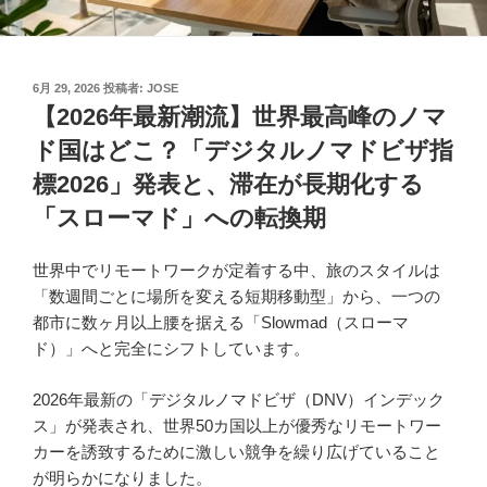
投
6月 29, 2026
投稿者:
JOSE
稿
【2026年最新潮流】世界最高峰のノマ
日:
ド国はどこ？「デジタルノマドビザ指
標2026」発表と、滞在が長期化する
「スローマド」への転換期
世界中でリモートワークが定着する中、旅のスタイルは
「数週間ごとに場所を変える短期移動型」から、一つの
都市に数ヶ月以上腰を据える「Slowmad（スローマ
ド）」へと完全にシフトしています。
2026年最新の「デジタルノマドビザ（DNV）インデック
ス」が発表され、世界50カ国以上が優秀なリモートワー
カーを誘致するために激しい競争を繰り広げていること
が明らかになりました。