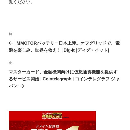
覧ください
。
投
前
前
稿
の
IMMOTORバッテリー日本上陸。オフグリッドで、電
ナ
投
源を楽しみ、世界を救え！│Dig-it [ディグ・イット]
ビ
稿
ゲ
次
次
の
ー
マスターカード、金融機関向けに仮想通貨機能を提供す
投
シ
るサービス開始 | Cointelegraph | コインテレグラフ ジャ
稿
パン
ョ
ン