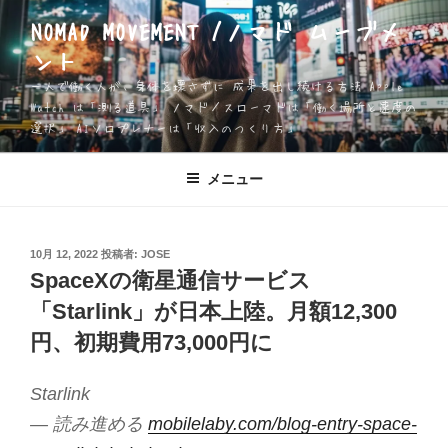
コ
NOMAD MOVEMENT /ノマド ムーブメ
ン
ント
テ
ン
一人で働く人が、身体を壊さずに 成果を出し続ける方法 Apple
ツ
Watch は「測る道具」 ノマド／スローマドは「働く場所と速度の
選択」 AIソロプレナーは「収入のつくり方」
へ
ス
キ
メニュー
ッ
プ
投
10月 12, 2022
投稿者:
JOSE
稿
SpaceXの衛星通信サービス
日:
「Starlink」が日本上陸。月額12,300
円、初期費用73,000円に
Starlink
— 読み進める
mobilelaby.com/blog-entry-space-