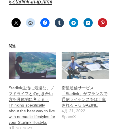
x-starlink-in-jp.html
関連
Starlink生活に最適な、ノ
衛星通信サービス
マドライフとの付き合い
「Starlink」がフランスで
方を具体的に考える・
通信ライセンスをはく奪
Thinking specifically
される – GIGAZINE
about the best way to live
4月 21, 2022
with nomadic lifestyles for
SpaceX
your Starlink lifestyle.
8月 20, 2023