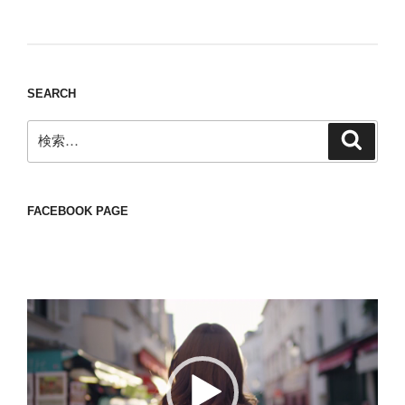
Nomad/Craft beer/beef/iPhone It is a good
thing to have various interests
SEARCH
検
検
索
索:
FACEBOOK PAGE
動
画
プ
レ
ー