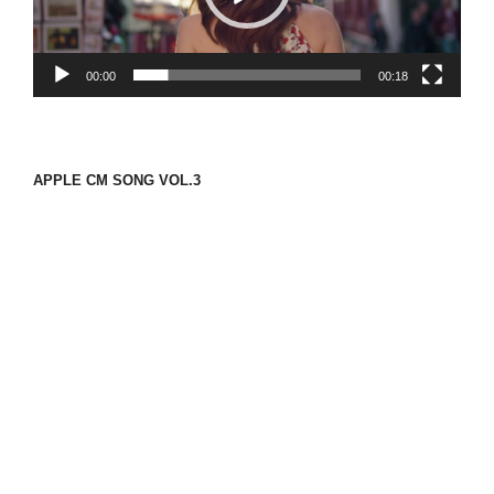
ヤ
ー
00:00
00:18
APPLE CM SONG VOL.3