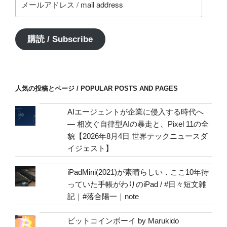
ー
ル
ア
購読 / Subscribe
ド
レ
ス
/
人気の投稿とページ / POPULAR POSTS AND PAGES
mail
address
AIエージェントが企業に侵入する時代へ
— 相次ぐ自律型AIの暴走と、Pixel 11の全
貌【2026年8月4日 世界テックニュースダ
イジェスト】
iPadMini(2021)が素晴らしい．ここ10年待
っていた手帳がわりのiPad / #日々短文雑
記｜#落合陽一｜note
ビットコインボーイ by Marukido