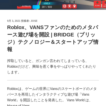
投
9月 3, 2021
投稿者:
JOSE
稿
Roblox、VANSファンのためのメタバ
日:
ース遊び場を開設 | BRIDGE（ブリッ
ジ）テクノロジー＆スタートアップ情
報
搾取していると、ガンガン言われてしまっている、
Robloxだけど、興味を惹く事をやっぱりやってくれたり
します。
Robloxは、ゲームの世界にVansのスケートボードのメタ
バースを再現したインタラクティブな遊び場「Vans
World」を開設したことを発表した。 Vans World は、
House of Vans