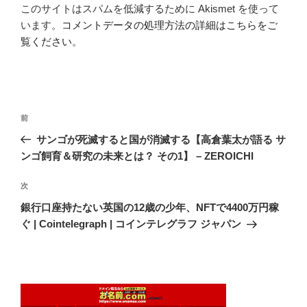
このサイトはスパムを低減するために Akismet を使って
います。
コメントデータの処理方法の詳細はこちらをご
覧ください
。
投
前
前
稿
の
サンゴが死滅すると国が消滅する【高倉葉太が語る サ
ナ
投
ンゴ飼育＆研究の未来とは？ その1】 – ZEROICHI
ビ
稿
ゲ
次
次
の
ー
銀行口座持たない英国の12歳の少年、NFTで4400万円稼
投
シ
ぐ | Cointelegraph | コインテレグラフ ジャパン
稿
ョ
ン