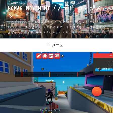
コ
NOMAD MOVEMENT /ノマド ムーブメ
ン
ント
テ
ン
一人で働く人が、身体を壊さずに 成果を出し続ける方法 Apple
ツ
Watch は「測る道具」 ノマド／スローマドは「働く場所と速度の
選択」 AIソロプレナーは「収入のつくり方」
へ
ス
キ
メニュー
ッ
プ