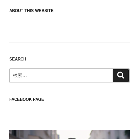
ABOUT THIS WEBSITE
Nomad/Craft beer/beef/iPhone It is a good
thing to have various interests
SEARCH
検
検
索
索:
FACEBOOK PAGE
動