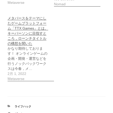
Metaverse
Nomad
メタバースをテーマにし
たゲームプラットフォー
ム「TTX Games」とは。
キーパーソンに目指すと
ころ，ローンチタイトル
の構想を聞いた
かなり期待しておりま
す！ オンラインゲームの
企画・開発・運営などを
行うノックバックワーク
スは今春，メ…
2月 1, 2022
Metaverse
カ
ライフハック
テ