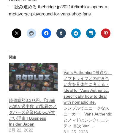
— 読み進める
thebridge.jp/2021/09/roblox-opens-a-
metaverse-playground-for-vans-shoe-fans
関連
Vans Authenticに最適な、
ノマドライフとの付き合
い方を具体的に考える・
Ideal for Vans Authentic,
specifically how to deal
時価総額3.3兆円、｢13歳
with nomadic life.
未満が過半数｣の驚異のメ
シンプルでユニークなス
タバース企業Robloxがす
ニーカー、Vans Authentic
ごい理由 | Business
とノマドのシンクロニシ
Insider Japan
ティ 目次 Van…
2月 22, 2022
8月 25, 2023