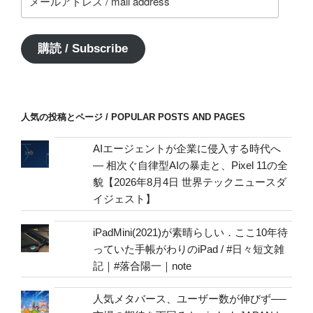
ー
ル
ア
購読 / Subscribe
ド
レ
ス
/
人気の投稿とページ / POPULAR POSTS AND PAGES
mail
address
AIエージェントが企業に侵入する時代へ
— 相次ぐ自律型AIの暴走と、Pixel 11の全
貌【2026年8月4日 世界テックニュースダ
イジェスト】
iPadMini(2021)が素晴らしい．ここ10年待
っていた手帳がわりのiPad / #日々短文雑
記｜#落合陽一｜note
人気メタバース、ユーザー数が伸びず──