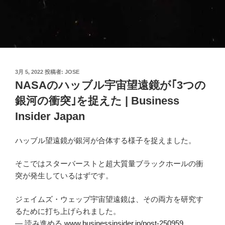
投
3月 5, 2022
投稿者:
JOSE
稿
NASAのハッブル宇宙望遠鏡が｢3つの
日:
銀河の衝突｣を捉えた | Business
Insider Japan
ハッブル望遠鏡が銀河が合体する様子を捉えました。
そこではスターバーストと超大質量ブラックホールの衝
突が発生しているはずです。
ジェイムズ・ウェッブ宇宙望遠鏡は、その両方を研究す
るために打ち上げられました。
— 読み進める
www.businessinsider.jp/post-250959