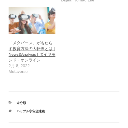
Digital Nomad Life
「メタバース」がもたら
す教育方法の大転換とは |
News&Analysis | ダイヤモ
ンド・オンライン
2月 8, 2022
Metaverse
カ
未分類
テ
タ
ハッブル宇宙望遠鏡
ゴ
グ
リ
ー