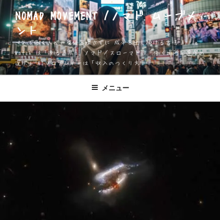
コ
NOMAD MOVEMENT /ノマド ムーブメ
ン
ント
テ
ン
一人で働く人が、身体を壊さずに 成果を出し続ける方法 Apple
ツ
Watch は「測る道具」 ノマド／スローマドは「働く場所と速度の
選択」 AIソロプレナーは「収入のつくり方」
へ
ス
キ
メニュー
ッ
プ