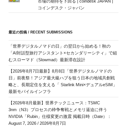
市場の期待を下回る | coindesk JAPAN |
コインデスク・ジャパン
最近の投稿 / RECENT SUBMISSIONS
「世界デジタルノマドの日」の翌日から始める！秋の
「AI対話型旅行アシスタント×セカンダリーシティ」で組
むスローマド（Slowmad）最新滞在設計
【2026年8月7日最新】8月8日「世界デジタルノマドの
日」前夜祭！アジア最大級ハブを狙う日本の地域共創戦
略と、長期定住を支える「 Starlink Mini×デュアルeSIM」
最新モバイルインフラ
【2026年8月最新】世界テックニュース：TSMC
3nm（N3）プロセスの枠争奪戦とメモリ逼迫に伴う
NVIDIA「Rubin」仕様変更の激震 掲載日時（Date）：
August 7, 2026 / 2026年8月7日