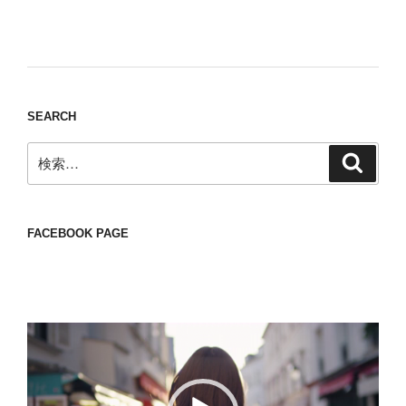
Nomad/Craft beer/beef/iPhone It is a good
thing to have various interests
SEARCH
検
検
索
索:
FACEBOOK PAGE
動
画
プ
レ