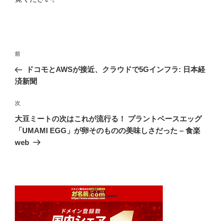
投
前
前
稿
の
ドコモとAWSが接近、クラウドで5Gインフラ: 日本経
ナ
投
済新聞
ビ
稿
ゲ
次
次
の
ー
大豆ミートの次はこれが流行る！ プラントベースエッグ
投
シ
「UMAMI EGG」が卵そのものの美味しさだった – 食楽
稿
web
ョ
ン