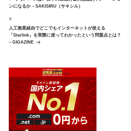
ナ
投
ンになるか – SAKISIRU（サキシル）
ビ
稿
ゲ
次
次
の
ー
人工衛星経由でどこでもインターネットが使える
投
シ
「Starlink」を実際に使ってわかったという問題点とは？
稿
– GIGAZINE
ョ
ン