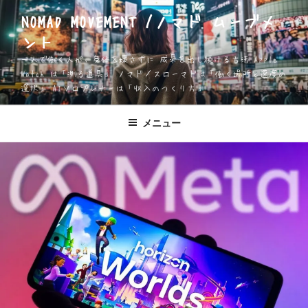
コ
NOMAD MOVEMENT /ノマド ムーブメ
ン
ント
テ
ン
一人で働く人が、身体を壊さずに 成果を出し続ける方法 Apple
ツ
Watch は「測る道具」 ノマド／スローマドは「働く場所と速度の
選択」 AIソロプレナーは「収入のつくり方」
へ
ス
キ
メニュー
ッ
プ