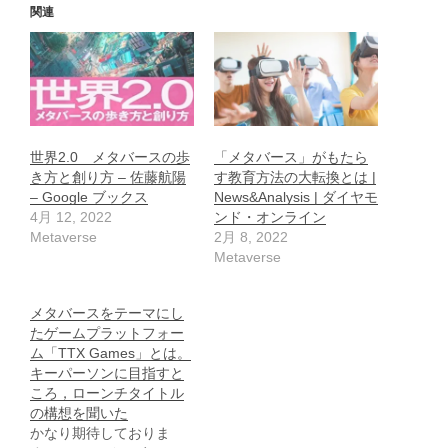
関連
世界2.0 メタバースの歩
「メタバース」がもたら
き方と創り方 – 佐藤航陽
す教育方法の大転換とは |
– Google ブックス
News&Analysis | ダイヤモ
4月 12, 2022
ンド・オンライン
Metaverse
2月 8, 2022
Metaverse
メタバースをテーマにし
たゲームプラットフォー
ム「TTX Games」とは。
キーパーソンに目指すと
ころ，ローンチタイトル
の構想を聞いた
かなり期待しておりま