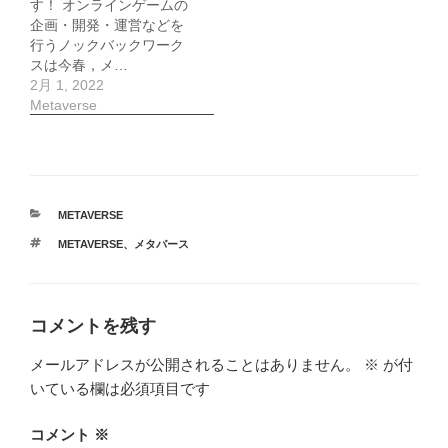
す！ オンラインゲームの
企画・開発・運営などを
行うノックバックワーク
スは今春，メ…
2月 1, 2022
Metaverse
カ
METAVERSE
テ
タ
METAVERSE
、
メタバース
ゴ
グ
リ
ー
コメントを残す
メールアドレスが公開されることはありません。
※
が付
いている欄は必須項目です
コメント
※