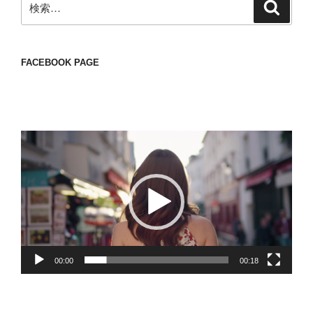
検
索
索:
FACEBOOK PAGE
動
画
プ
レ
ー
ヤ
ー
00:00
00:18