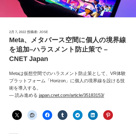
投
2月 7, 2022
投稿者:
JOSE
稿
Meta、メタバース空間に個人の境界線
日:
を追加–ハラスメント防止策で –
CNET Japan
Metaは仮想空間でのハラスメント防止策として、VR体験
プラットフォーム「Horizon」に個人の境界線を設ける技
術を導入する。
— 読み進める
japan.cnet.com/article/35183153/