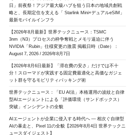
日」前夜祭！アジア最大級ハブを狙う日本の地域共創戦
略と、長期定住を支える「 Starlink Mini×デュアルeSIM」
最新モバイルインフラ
【2026年8月最新】世界テックニュース：TSMC
3nm（N3）プロセスの枠争奪戦とメモリ逼迫に伴う
NVIDIA「Rubin」仕様変更の激震 掲載日時（Date）：
August 7, 2026 / 2026年8月7日
【2026年8月6日最新】「滞在費の安さ」だけでは不十
分！スローマドが実践する固定費最適化と高価なガジェ
ット群を守るモビリティパッキング術
世界テックニュース：「EU AI法」本格運用の波紋と自律
型AIエージェントによる「評価環境（サンドボックス）
突破」インシデントの全貌
AIエージェントが企業に侵入する時代へ — 相次ぐ自律型
AIの暴走と、Pixel 11の全貌【2026年8月4日 世界テックニ
ュースダイジェスト】