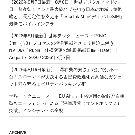
【2026年8月7日最新】8月8日「世界デジタルノマドの
日」前夜祭！アジア最大級ハブを狙う日本の地域共創戦
略と、長期定住を支える「 Starlink Mini×デュアルeSIM」
最新モバイルインフラ
【2026年8月最新】世界テックニュース：TSMC
3nm（N3）プロセスの枠争奪戦とメモリ逼迫に伴う
NVIDIA「Rubin」仕様変更の激震 掲載日時（Date）：
August 7, 2026 / 2026年8月7日
【2026年8月6日最新】「滞在費の安さ」だけでは不十
分！スローマドが実践する固定費最適化と高価なガジェ
ット群を守るモビリティパッキング術
世界テックニュース：「EU AI法」本格運用の波紋と自律
型AIエージェントによる「評価環境（サンドボックス）
突破」インシデントの全貌
ARCHIVE