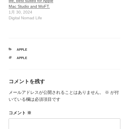
life, best suited for Apple
Mac Studio and MoFT.
1月 30, 2024
Digital Nomad Life
カ
APPLE
テ
タ
APPLE
ゴ
グ
リ
ー
コメントを残す
メールアドレスが公開されることはありません。
※
が付
いている欄は必須項目です
コメント
※