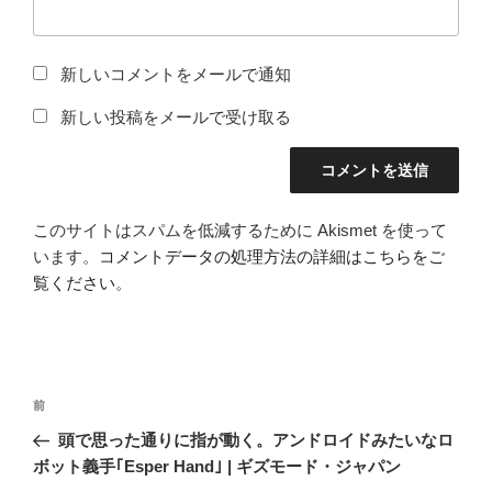
新しいコメントをメールで通知
新しい投稿をメールで受け取る
このサイトはスパムを低減するために Akismet を使って
います。
コメントデータの処理方法の詳細はこちらをご
覧ください
。
投
前
前
稿
の
頭で思った通りに指が動く。アンドロイドみたいなロ
ナ
投
ボット義手｢Esper Hand｣ | ギズモード・ジャパン
ビ
稿