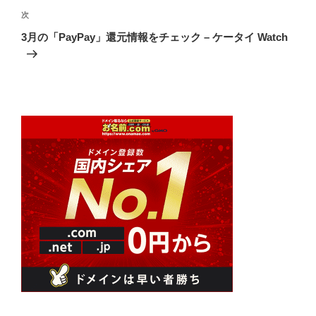
ゲ
次
次
の
ー
3月の「PayPay」還元情報をチェック – ケータイ Watch
投
シ
稿
ョ
ン