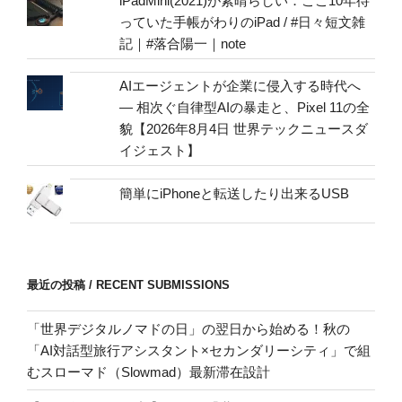
iPadMini(2021)が素晴らしい．ここ10年待
っていた手帳がわりのiPad / #日々短文雑
記｜#落合陽一｜note
AIエージェントが企業に侵入する時代へ
— 相次ぐ自律型AIの暴走と、Pixel 11の全
貌【2026年8月4日 世界テックニュースダ
イジェスト】
簡単にiPhoneと転送したり出来るUSB
最近の投稿 / RECENT SUBMISSIONS
「世界デジタルノマドの日」の翌日から始める！秋の
「AI対話型旅行アシスタント×セカンダリーシティ」で組
むスローマド（Slowmad）最新滞在設計