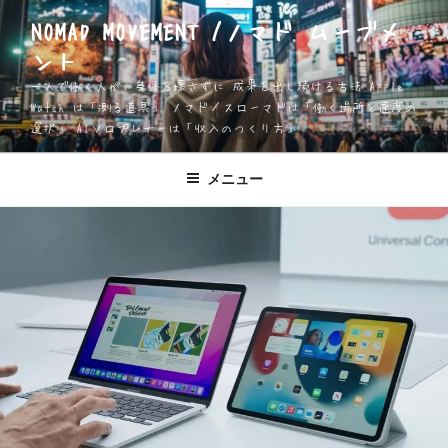
コ
NOMAD MOVEMENT /ノマド ムーブメ
ン
ント
テ
ン
一人で働く人が、身体を壊さずに 成果を出し続ける方法 Apple
ツ
Watch は「測る道具」 ノマド／スローマドは「働く場所と速度の
選択」 AIソロプレナーは「収入のつくり方」
へ
ス
キ
メニュー
ッ
プ