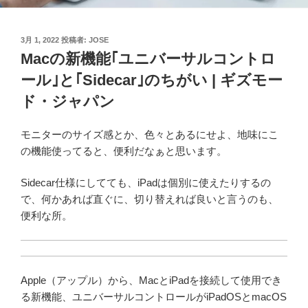
投
3月 1, 2022
投稿者:
JOSE
稿
Macの新機能｢ユニバーサルコントロ
日:
ール｣と｢Sidecar｣のちがい | ギズモー
ド・ジャパン
モニターのサイズ感とか、色々とあるにせよ、地味にこ
の機能使ってると、便利だなぁと思います。
Sidecar仕様にしてても、iPadは個別に使えたりするの
で、何かあれば直ぐに、切り替えれば良いと言うのも、
便利な所。
Apple（アップル）から、MacとiPadを接続して使用でき
る新機能、ユニバーサルコントロールがiPadOSとmacOS