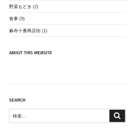
野菜もどき
(2)
食事
(9)
麻布十番商店街
(1)
ABOUT THIS WEBSITE
Nomad/Craft beer/beef/iPhone It is a good
thing to have various interests
SEARCH
検
検
索
索: