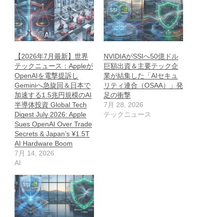
【2026年7月最新】世界
NVIDIAがSSIへ50億ドル
テックニュース：Appleが
巨額出資＆主要テック企
OpenAIを電撃提訴し
業が結集した「AIセキュ
Geminiへ急旋回＆日本で
リティ連合（OSAA）」発
加速する1.5兆円規模のAI
足の衝撃
半導体投資 Global Tech
7月 28, 2026
Digest July 2026: Apple
テックニュース
Sues OpenAI Over Trade
Secrets & Japan’s ¥1.5T
AI Hardware Boom
7月 14, 2026
AI