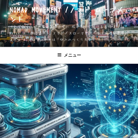
コ
NOMAD MOVEMENT /ノマド ムーブメ
ン
ント
テ
ン
一人で働く人が、身体を壊さずに 成果を出し続ける方法 Apple
ツ
Watch は「測る道具」 ノマド／スローマドは「働く場所と速度の
選択」 AIソロプレナーは「収入のつくり方」
へ
ス
キ
メニュー
ッ
プ