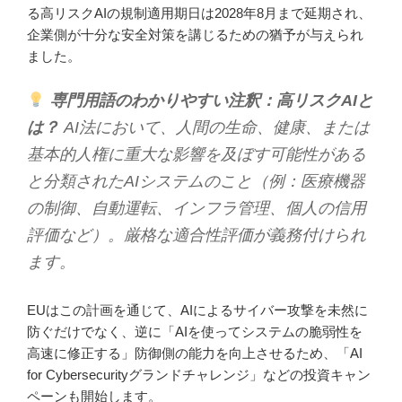
る高リスクAIの規制適用期日は2028年8月まで延期され、
企業側が十分な安全対策を講じるための猶予が与えられ
ました。
専門用語のわかりやすい注釈：高リスクAIと
は？
AI法において、人間の生命、健康、または
基本的人権に重大な影響を及ぼす可能性がある
と分類されたAIシステムのこと（例：医療機器
の制御、自動運転、インフラ管理、個人の信用
評価など）。厳格な適合性評価が義務付けられ
ます。
EUはこの計画を通じて、AIによるサイバー攻撃を未然に
防ぐだけでなく、逆に「AIを使ってシステムの脆弱性を
高速に修正する」防御側の能力を向上させるため、「AI
for Cybersecurityグランドチャレンジ」などの投資キャン
ペーンも開始します。