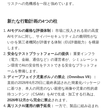
リスクへの危機感を一段と強めています。
新たな行動計画の4つの柱
AIモデルの厳格な評価体制：
市場に投入される前の高度
AIモデルに対し、サイバーセキュリティ上の脆弱性がな
いかを第三者機関が評価する体制（EU評価能力）を構築
します。
安全なテストプラットフォームの提供：
重要インフラ
（電力、金融、通信など）の運営者が、シミュレーショ
ン環境でAIの安全性をテストできる安全なプラットフォ
ームを整備します。
ディープフェイク児童ポルノの禁止（Omnibus VII）：
直前の2026年6月29日に最終承認された簡素化パッケージ
に基づき、本人の同意のない親密な画像や児童の性的虐
待コンテンツ（CSAM）をAIで生成・加工する行為は、
2026年12月から完全に禁止
されます。
高リスクAI運用の猶予延長：
一方で、製品に組み込まれ