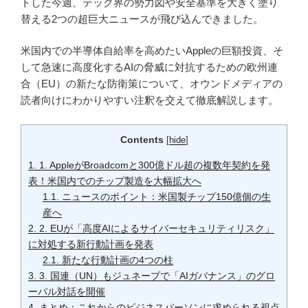
トした今週、テック界の勢力図や安全基準を大きく塗り
替える2つの超巨大ニュースが飛び込んできました。
米国内での半導体自給率を高めたいAppleの巨額投資、そ
して急速に高度化するAIの脅威に対抗するための欧州連
合（EU）の新たな防衛策について、オウンドメディアの
読者向けにわかりやすい注釈を交えて徹底解説します。
Contents
[
hide
]
1.
1. AppleがBroadcomと300億ドル超の複数年契約を発
表！米国内でのチップ製造を大幅拡大へ
1.1.
ニュースのポイント：米国製チップ150億個の生
産へ
2.
2. EUが「高度AIによるサイバーセキュリティリスク」
に対処する新行動計画を発表
2.1.
新たな行動計画の4つの柱
3.
3. 国連（UN）もジュネーブで「AIガバナンス」のグロ
ーバル対話を開催
4.
まとめ：これからのビジネスパーソンに求められる視点