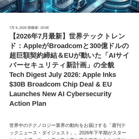
投
7月 9, 2026
投稿者:
JOSE
稿
【2026年7月最新】世界テックトレン
日:
ド：AppleがBroadcomと300億ドルの
超巨額契約締結＆EUが動いた「AIサイ
バーセキュリティ新計画」の全貌
Tech Digest July 2026: Apple Inks
$30B Broadcom Chip Deal & EU
Launches New AI Cybersecurity
Action Plan
世界中のテクノロジー業界の動向をお届けする「週刊テ
ックニュース・ダイジェスト」。2026年下半期がスター