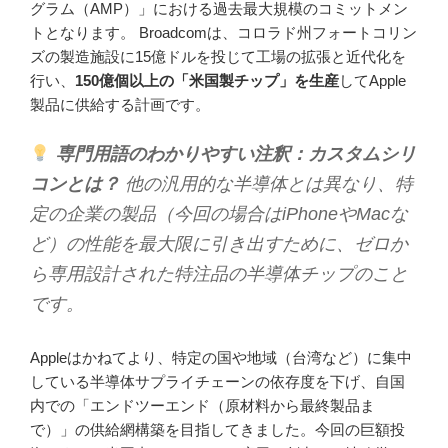
グラム（AMP）」における過去最大規模のコミットメン
トとなります。 Broadcomは、コロラド州フォートコリン
ズの製造施設に15億ドルを投じて工場の拡張と近代化を
行い、
150億個以上の「米国製チップ」を生産
してApple
製品に供給する計画です。
専門用語のわかりやすい注釈：カスタムシリ
コンとは？
他の汎用的な半導体とは異なり、特
定の企業の製品（今回の場合はiPhoneやMacな
ど）の性能を最大限に引き出すために、ゼロか
ら専用設計された特注品の半導体チップのこと
です。
Appleはかねてより、特定の国や地域（台湾など）に集中
している半導体サプライチェーンの依存度を下げ、自国
内での「エンドツーエンド（原材料から最終製品ま
で）」の供給網構築を目指してきました。今回の巨額投