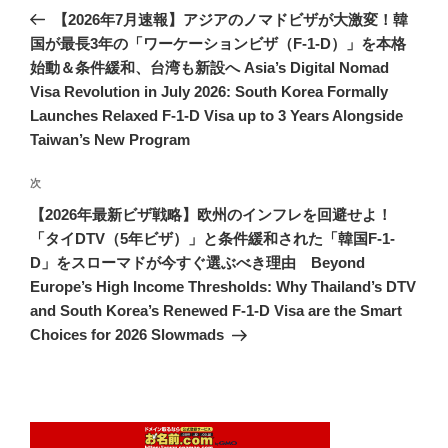
稿
の
【2026年7月速報】アジアのノマドビザが大激変！韓
ナ
投
国が最長3年の「ワーケーションビザ（F-1-D）」を本格
ビ
稿
始動＆条件緩和、台湾も新設へ Asia’s Digital Nomad
ゲ
Visa Revolution in July 2026: South Korea Formally
ー
Launches Relaxed F-1-D Visa up to 3 Years Alongside
Taiwan’s New Program
シ
ョ
次
次
ン
の
【2026年最新ビザ戦略】欧州のインフレを回避せよ！
投
「タイDTV（5年ビザ）」と条件緩和された「韓国F-1-
稿
D」をスローマドが今すぐ選ぶべき理由 Beyond
Europe’s High Income Thresholds: Why Thailand’s DTV
and South Korea’s Renewed F-1-D Visa are the Smart
Choices for 2026 Slowmads