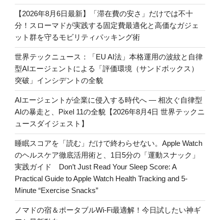
【2026年8月6日最新】「滞在費の安さ」だけでは不十
分！スローマドが実践する固定費最適化と高価なガジェ
ット群を守るモビリティパッキング術
世界テックニュース：「EU AI法」本格運用の波紋と自律
型AIエージェントによる「評価環境（サンドボックス）
突破」インシデントの全貌
AIエージェントが企業に侵入する時代へ — 相次ぐ自律型
AIの暴走と、Pixel 11の全貌【2026年8月4日 世界テックニ
ュースダイジェスト】
睡眠スコアを「読む」だけで終わらせない。Apple Watch
のヘルスケア徹底活用術と、1日5分の「運動スナック」
実践ガイド Don’t Just Read Your Sleep Score: A
Practical Guide to Apple Watch Health Tracking and 5-
Minute “Exercise Snacks”
ノマドの宿＆ポータブルWi-Fi最適解！今日試したい神ギ