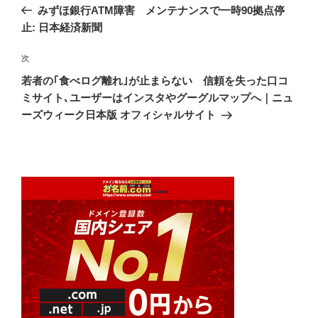
の
みずほ銀行ATM障害 メンテナンスで一時90拠点停
ナ
投
止: 日本経済新聞
ビ
稿
ゲ
次
次
の
ー
若者の｢食べログ離れ｣が止まらない 信頼を失った口コ
投
シ
ミサイト､ユーザーはインスタやグーグルマップへ｜ニュ
稿
ーズウィーク日本版 オフィシャルサイト
ョ
ン