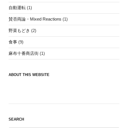
自動運転
(1)
賛否両論・Mixed Reactions
(1)
野菜もどき
(2)
食事
(9)
麻布十番商店街
(1)
ABOUT THIS WEBSITE
Nomad/Craft beer/beef/iPhone It is a good
thing to have various interests
SEARCH