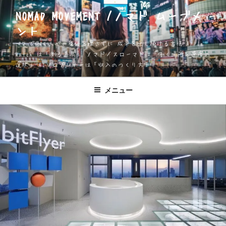
コ
NOMAD MOVEMENT /ノマド ムーブメ
ン
ント
テ
ン
一人で働く人が、身体を壊さずに 成果を出し続ける方法 Apple
ツ
Watch は「測る道具」 ノマド／スローマドは「働く場所と速度の
選択」 AIソロプレナーは「収入のつくり方」
へ
ス
キ
メニュー
ッ
プ