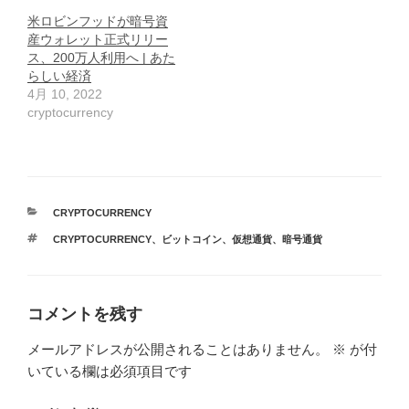
米ロビンフッドが暗号資
産ウォレット正式リリー
ス、200万人利用へ | あた
らしい経済
4月 10, 2022
cryptocurrency
カ
CRYPTOCURRENCY
テ
タ
CRYPTOCURRENCY
、
ビットコイン
、
仮想通貨
、
暗号通貨
ゴ
グ
リ
ー
コメントを残す
メールアドレスが公開されることはありません。
※
が付
いている欄は必須項目です