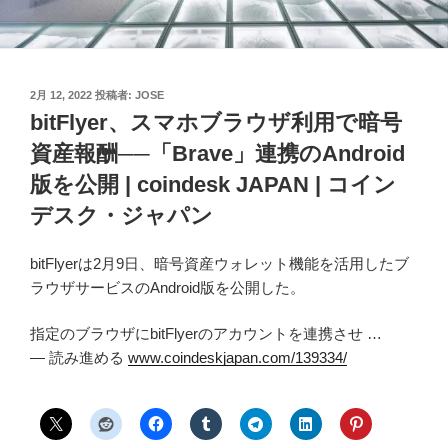
投
2月 12, 2022
投稿者:
JOSE
稿
bitFlyer、スマホブラウザ利用で暗号
日:
資産報酬──「Brave」連携のAndroid
版を公開 | coindesk JAPAN | コイン
デスク・ジャパン
bitFlyerは2月9日、暗号資産ウォレット機能を活用したブ
ラウザサービスのAndroid版を公開した。
指定のブラウザにbitFlyerのアカウントを連携させ …
— 読み進める
www.coindeskjapan.com/139334/