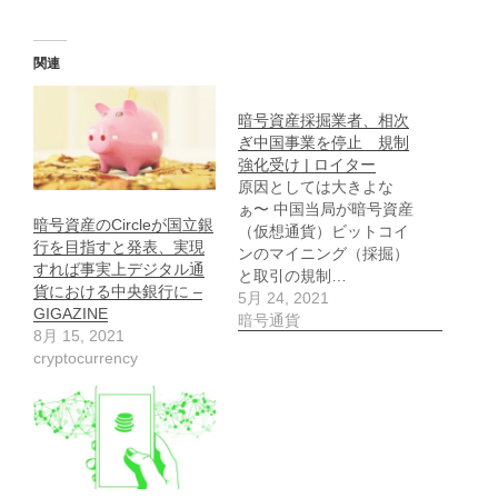
関連
暗号資産採掘業者、相次
ぎ中国事業を停止 規制
強化受け | ロイター
原因としては大きよな
ぁ〜 中国当局が暗号資産
暗号資産のCircleが国立銀
（仮想通貨）ビットコイ
行を目指すと発表、実現
ンのマイニング（採掘）
すれば事実上デジタル通
と取引の規制…
貨における中央銀行に –
5月 24, 2021
GIGAZINE
暗号通貨
8月 15, 2021
cryptocurrency