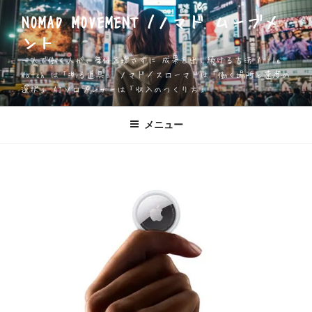
コ
NOMAD MOVEMENT /ノマド ムーブメ
ン
ント
テ
ン
一人で働く人が、身体を壊さずに 成果を出し続ける方法 Apple
ツ
Watch は「測る道具」 ノマド／スローマドは「働く場所と速度の
選択」 AIソロプレナーは「収入のつくり方」
へ
ス
キ
メニュー
ッ
プ