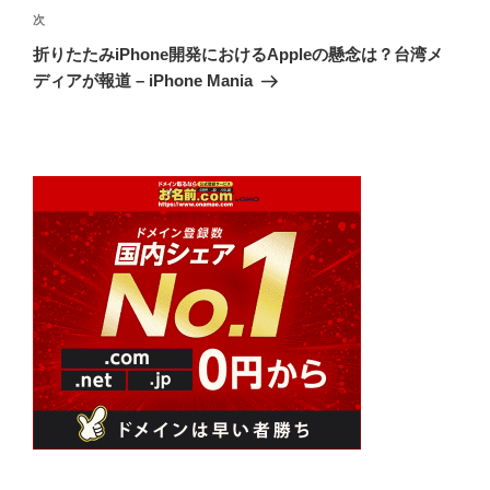
次
次
ー
の
シ
折りたたみiPhone開発におけるAppleの懸念は？台湾メ
投
ディアが報道 – iPhone Mania
ョ
稿
ン