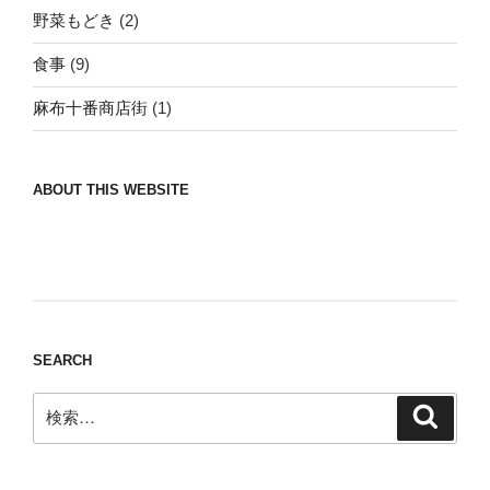
野菜もどき
(2)
食事
(9)
麻布十番商店街
(1)
ABOUT THIS WEBSITE
Nomad/Craft beer/beef/iPhone It is a good
thing to have various interests
SEARCH
検
検
索
索: