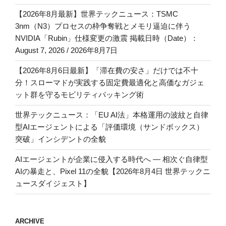
【2026年8月最新】世界テックニュース：TSMC
3nm（N3）プロセスの枠争奪戦とメモリ逼迫に伴う
NVIDIA「Rubin」仕様変更の激震 掲載日時（Date）：
August 7, 2026 / 2026年8月7日
【2026年8月6日最新】「滞在費の安さ」だけでは不十
分！スローマドが実践する固定費最適化と高価なガジェ
ット群を守るモビリティパッキング術
世界テックニュース：「EU AI法」本格運用の波紋と自律
型AIエージェントによる「評価環境（サンドボックス）
突破」インシデントの全貌
AIエージェントが企業に侵入する時代へ — 相次ぐ自律型
AIの暴走と、Pixel 11の全貌【2026年8月4日 世界テックニ
ュースダイジェスト】
ARCHIVE