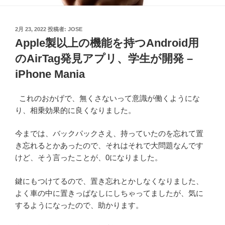
投
2月 23, 2022
投稿者:
JOSE
稿
Apple製以上の機能を持つAndroid用
日:
のAirTag発見アプリ、学生が開発 –
iPhone Mania
これのおかげで、無くさないって意識が働くようにな
り、相乗効果的に良くなりました。
今までは、バックパックさえ、持っていたのを忘れて置
き忘れるとかあったので、それはそれで大問題なんです
けど、そう言ったことが、0になりました。
鍵にもつけてるので、置き忘れとかしなくなりました、
よく車の中に置きっぱなしにしちゃってましたが、気に
するようになったので、助かります。