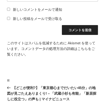
新しいコメントをメールで通知
新しい投稿をメールで受け取る
このサイトはスパムを低減するために Akismet を使って
います。
コメントデータの処理方法の詳細はこちらをご
覧ください
。
投
前
前
稿
の
【どこが便利?】「東京都心までだいたい45分」の地
ナ
投
図が見ごたえありまくり! – 「武蔵小杉も有能」「新居探
ビ
稿
しに役立つ」の声も | マイナビニュース
ゲ