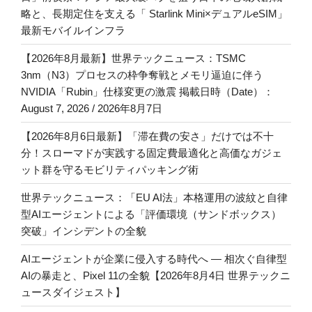
略と、長期定住を支える「 Starlink Mini×デュアルeSIM」
最新モバイルインフラ
【2026年8月最新】世界テックニュース：TSMC
3nm（N3）プロセスの枠争奪戦とメモリ逼迫に伴う
NVIDIA「Rubin」仕様変更の激震 掲載日時（Date）：
August 7, 2026 / 2026年8月7日
【2026年8月6日最新】「滞在費の安さ」だけでは不十
分！スローマドが実践する固定費最適化と高価なガジェ
ット群を守るモビリティパッキング術
世界テックニュース：「EU AI法」本格運用の波紋と自律
型AIエージェントによる「評価環境（サンドボックス）
突破」インシデントの全貌
AIエージェントが企業に侵入する時代へ — 相次ぐ自律型
AIの暴走と、Pixel 11の全貌【2026年8月4日 世界テックニ
ュースダイジェスト】