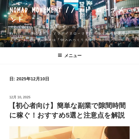
コ
NOMAD MOVEMENT /ノマド ムーブメ
ン
ント
テ
ン
一人で働く人が、身体を壊さずに 成果を出し続ける方法 Apple
ツ
Watch は「測る道具」 ノマド／スローマドは「働く場所と速度の
選択」 AIソロプレナーは「収入のつくり方」
へ
ス
キ
メニュー
ッ
プ
日:
2025年12月10日
投
12月 10, 2025
稿
【初心者向け】簡単な副業で隙間時間
日:
に稼ぐ！おすすめ5選と注意点を解説