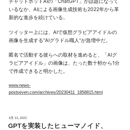
チャットボット
AI
の「
ChatGPT
」が話題になって
いるなか、
AI
による画像生成技術も
2022
年から革
新的な進歩を続けている。
ツイッター上には、
AI
で仮想グラビアアイドルの
画像を生成する
“AI
グラドル職人
”
が急増中だ。
匿名で活動する彼らへの取材を進めると、「
AI
グ
ラビアアイドル」の画像は、たった数十秒から
1
分
で作成できると明かした。
www.news-
postseven.com/archives/20230411_1858815.html
投
4月 13, 2023
稿
GPTを実装したヒューマノイド、
日: