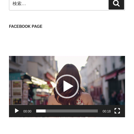
検
索
索:
FACEBOOK PAGE
動
画
プ
レ
ー
ヤ
ー
00:00
00:18