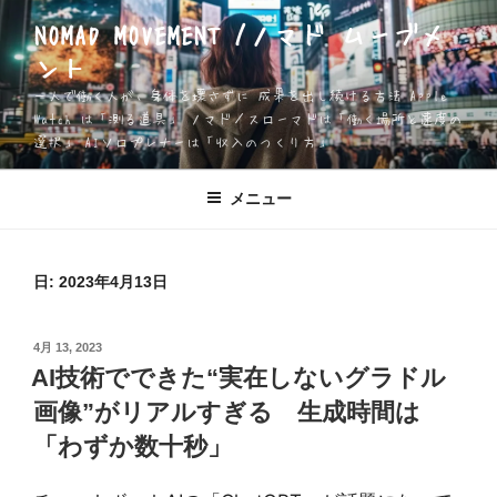
コ
NOMAD MOVEMENT /ノマド ムーブメ
ン
ント
テ
ン
一人で働く人が、身体を壊さずに 成果を出し続ける方法 Apple
ツ
Watch は「測る道具」 ノマド／スローマドは「働く場所と速度の
選択」 AIソロプレナーは「収入のつくり方」
へ
ス
キ
メニュー
ッ
プ
日:
2023年4月13日
投
4月 13, 2023
稿
AI技術でできた“実在しないグラドル
日:
画像”がリアルすぎる 生成時間は
「わずか数十秒」