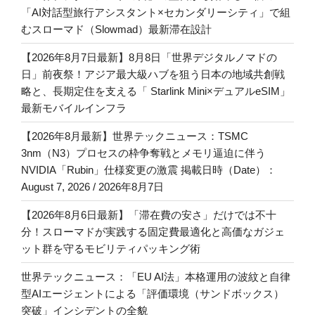
「AI対話型旅行アシスタント×セカンダリーシティ」で組
むスローマド（Slowmad）最新滞在設計
【2026年8月7日最新】8月8日「世界デジタルノマドの
日」前夜祭！アジア最大級ハブを狙う日本の地域共創戦
略と、長期定住を支える「 Starlink Mini×デュアルeSIM」
最新モバイルインフラ
【2026年8月最新】世界テックニュース：TSMC
3nm（N3）プロセスの枠争奪戦とメモリ逼迫に伴う
NVIDIA「Rubin」仕様変更の激震 掲載日時（Date）：
August 7, 2026 / 2026年8月7日
【2026年8月6日最新】「滞在費の安さ」だけでは不十
分！スローマドが実践する固定費最適化と高価なガジェ
ット群を守るモビリティパッキング術
世界テックニュース：「EU AI法」本格運用の波紋と自律
型AIエージェントによる「評価環境（サンドボックス）
突破」インシデントの全貌