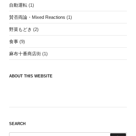
自動運転
(1)
賛否両論・Mixed Reactions
(1)
野菜もどき
(2)
食事
(9)
麻布十番商店街
(1)
ABOUT THIS WEBSITE
Nomad/Craft beer/beef/iPhone It is a good
thing to have various interests
SEARCH
検