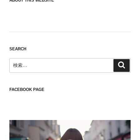
ABOUT THIS WEBSITE
Nomad/Craft beer/beef/iPhone It is a good
thing to have various interests
SEARCH
検
検
索
索:
FACEBOOK PAGE
動
画
プ