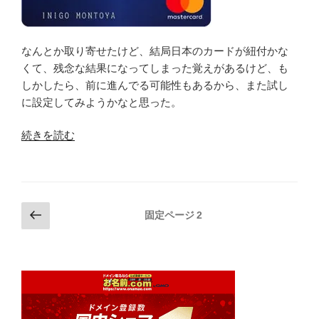
なんとか取り寄せたけど、結局日本のカードが紐付かな
くて、残念な結果になってしまった覚えがあるけど、も
しかしたら、前に進んでる可能性もあるから、また試し
に設定してみようかなと思った。
“モ
続きを読む
バ
イ
ル
ウ
投
前
固定ページ
2
ォ
の
稿
レ
ペ
の
ッ
ー
ペ
ト
ジ
の
ー
Curve
ジ