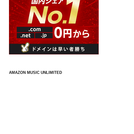
が
送
Samsung
り
Pay
を
サ
ポ
ー
ト
|
TechCrunch
AMAZON MUSIC UNLIMITED
Japan”
の