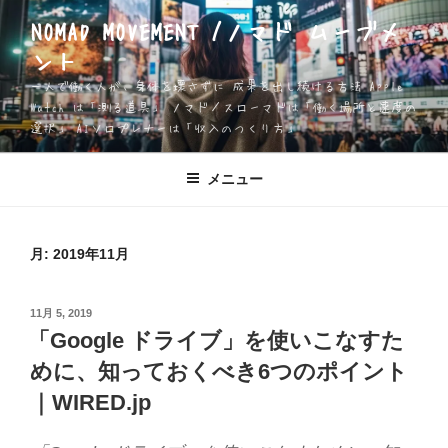
コ
NOMAD MOVEMENT /ノマド ムーブメ
ン
ント
テ
ン
一人で働く人が、身体を壊さずに 成果を出し続ける方法 Apple
ツ
Watch は「測る道具」 ノマド／スローマドは「働く場所と速度の
選択」 AIソロプレナーは「収入のつくり方」
へ
ス
キ
メニュー
ッ
プ
月:
2019年11月
投
11月 5, 2019
稿
「Google ドライブ」を使いこなすた
日:
めに、知っておくべき6つのポイント
｜WIRED.jp