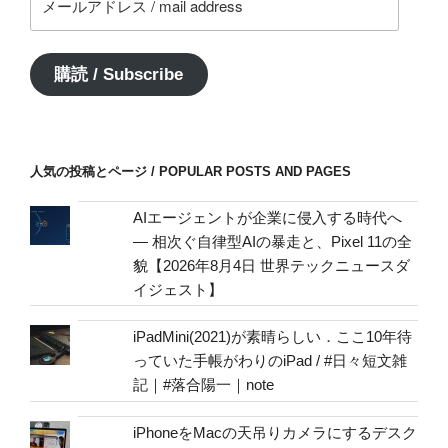
ー
ル
ア
購読 / Subscribe
ド
レ
ス
/
人気の投稿とページ / POPULAR POSTS AND PAGES
mail
address
AIエージェントが企業に侵入する時代へ
— 相次ぐ自律型AIの暴走と、Pixel 11の全
貌【2026年8月4日 世界テックニュースダ
イジェスト】
iPadMini(2021)が素晴らしい．ここ10年待
っていた手帳がわりのiPad / #日々短文雑
記｜#落合陽一｜note
iPhoneをMacの天吊りカメラにするデスク