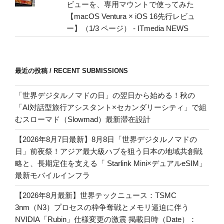
ビューを、専用マウントで使ってみた
【macOS Ventura × iOS 16先行レビュ
ー】（1/3 ページ） - ITmedia NEWS
最近の投稿 / RECENT SUBMISSIONS
「世界デジタルノマドの日」の翌日から始める！秋の
「AI対話型旅行アシスタント×セカンダリーシティ」で組
むスローマド（Slowmad）最新滞在設計
【2026年8月7日最新】8月8日「世界デジタルノマドの
日」前夜祭！アジア最大級ハブを狙う日本の地域共創戦
略と、長期定住を支える「 Starlink Mini×デュアルeSIM」
最新モバイルインフラ
【2026年8月最新】世界テックニュース：TSMC
3nm（N3）プロセスの枠争奪戦とメモリ逼迫に伴う
NVIDIA「Rubin」仕様変更の激震 掲載日時（Date）：