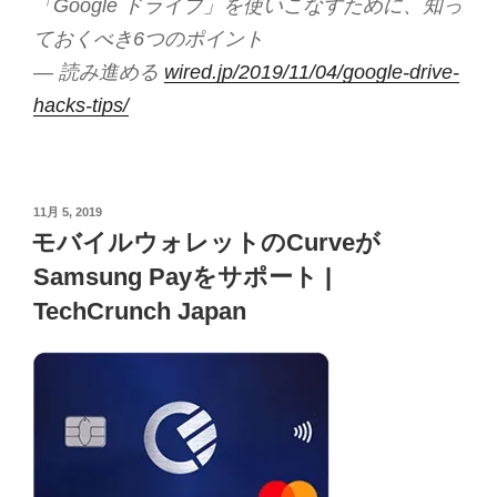
「Google ドライブ」を使いこなすために、知っ
ておくべき6つのポイント
— 読み進める
wired.jp/2019/11/04/google-drive-
hacks-tips/
投
11月 5, 2019
稿
モバイルウォレットのCurveが
日:
Samsung Payをサポート |
TechCrunch Japan