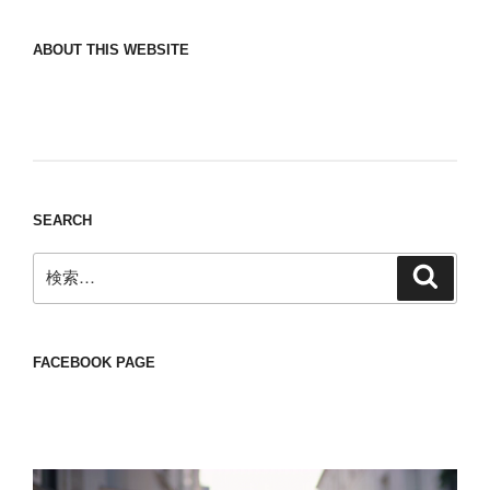
ABOUT THIS WEBSITE
Nomad/Craft beer/beef/iPhone It is a good
thing to have various interests
SEARCH
検
検
索
索:
FACEBOOK PAGE
動