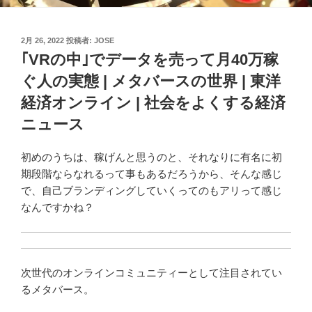
投
2月 26, 2022
投稿者:
JOSE
稿
｢VRの中｣でデータを売って月40万稼
日:
ぐ人の実態 | メタバースの世界 | 東洋
経済オンライン | 社会をよくする経済
ニュース
初めのうちは、稼げんと思うのと、それなりに有名に初
期段階ならなれるって事もあるだろうから、そんな感じ
で、自己ブランディングしていくってのもアリって感じ
なんですかね？
次世代のオンラインコミュニティーとして注目されてい
るメタバース。