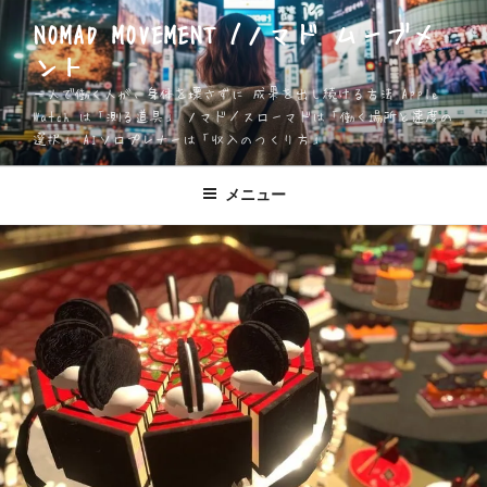
コ
NOMAD MOVEMENT /ノマド ムーブメ
ン
ント
テ
ン
一人で働く人が、身体を壊さずに 成果を出し続ける方法 Apple
ツ
Watch は「測る道具」 ノマド／スローマドは「働く場所と速度の
選択」 AIソロプレナーは「収入のつくり方」
へ
ス
キ
メニュー
ッ
プ