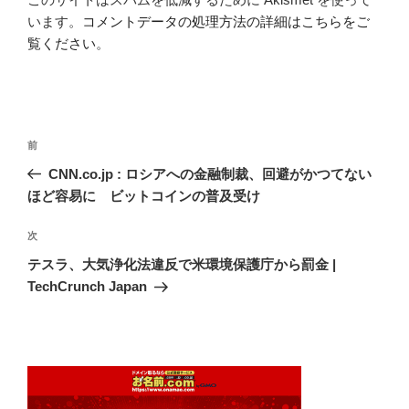
います。
コメントデータの処理方法の詳細はこちらをご
覧ください
。
投
前
前
稿
の
CNN.co.jp : ロシアへの金融制裁、回避がかつてない
ナ
投
ほど容易に ビットコインの普及受け
ビ
稿
ゲ
次
次
の
ー
テスラ、大気浄化法違反で米環境保護庁から罰金 |
投
シ
TechCrunch Japan
稿
ョ
ン