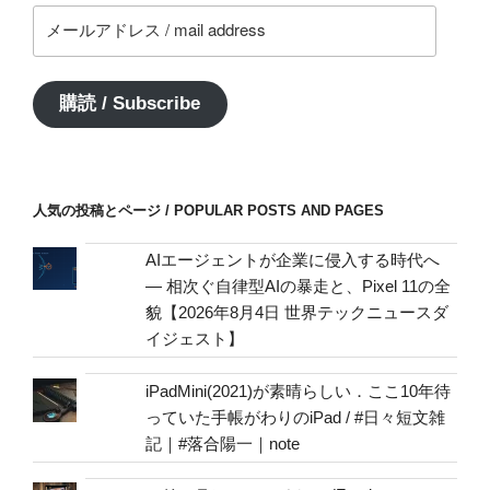
メ
ー
ル
ア
購読 / Subscribe
ド
レ
ス
/
人気の投稿とページ / POPULAR POSTS AND PAGES
mail
address
AIエージェントが企業に侵入する時代へ
— 相次ぐ自律型AIの暴走と、Pixel 11の全
貌【2026年8月4日 世界テックニュースダ
イジェスト】
iPadMini(2021)が素晴らしい．ここ10年待
っていた手帳がわりのiPad / #日々短文雑
記｜#落合陽一｜note