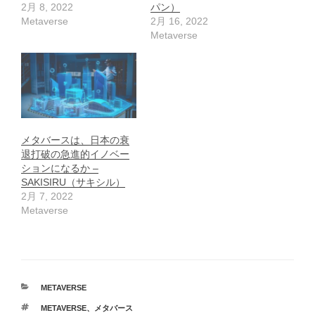
2月 8, 2022
パン）
Metaverse
2月 16, 2022
Metaverse
メタバースは、日本の衰
退打破の急進的イノベー
ションになるか –
SAKISIRU（サキシル）
2月 7, 2022
Metaverse
カ
METAVERSE
テ
タ
METAVERSE
、
メタバース
ゴ