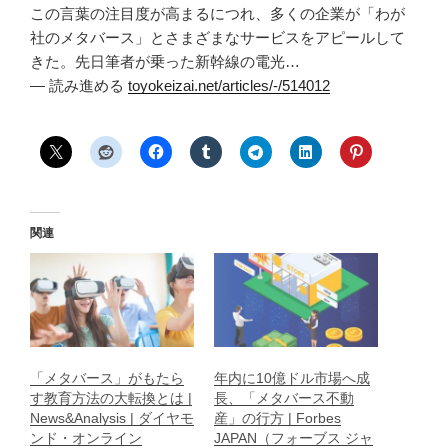
この言葉の注目度が高まるにつれ、多くの企業が「わが
社のメタバース」とさまざまなサービスをアピールして
きた。先日筆者が乗った新幹線の電光…
— 読み進める
toyokeizai.net/articles/-/514012
関連
「メタバース」がもたら
年内に10億ドル市場へ成
す教育方法の大転換とは |
長、「メタバース不動
News&Analysis | ダイヤモ
産」の行方 | Forbes
ンド・オンライン
JAPAN（フォーブス ジャ