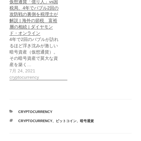
仮想通貨「億り人」vs国
税局、4年でバブル2回の
攻防戦の裏側を税理士が
解説 | 海外の節税 富裕
層の相続 | ダイヤモン
ド・オンライン
4年で2回のバブルが訪れ
るほど浮き沈みが激しい
暗号資産（仮想通貨）。
その暗号資産で莫大な資
産を築く…
7月 24, 2021
cryptocurrency
カ
CRYPTOCURRENCY
テ
タ
CRYPTOCURRENCY
、
ビットコイン
、
暗号通貨
ゴ
グ
リ
ー