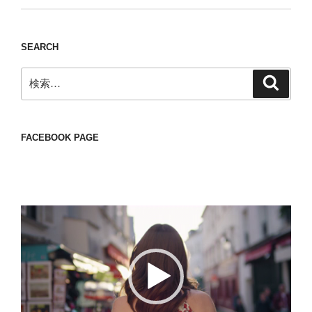
SEARCH
検
検
索
索:
FACEBOOK PAGE
動
画
プ
レ
ー
ヤ