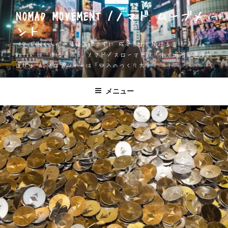
コ
NOMAD MOVEMENT /ノマド ムーブメ
ン
ント
テ
ン
一人で働く人が、身体を壊さずに 成果を出し続ける方法 Apple
ツ
Watch は「測る道具」 ノマド／スローマドは「働く場所と速度の
選択」 AIソロプレナーは「収入のつくり方」
へ
ス
キ
メニュー
ッ
プ