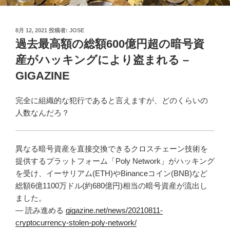
投
8月 12, 2021
投稿者:
JOSE
稿
過去最高額の総額600億円超の暗号資
日:
産がハッキングにより盗まれる –
GIGAZINE
完全に組織的な犯行であると言えますが、どのくらいの
人数なんだろ？
異なる暗号資産を直接交換できるクロスチェーン技術を
提供するプラットフォーム「Poly Network」がハッキング
を受け、イーサリアム(ETH)やBinanceコイン(BNB)など
総額6億1100万ドル(約680億円)相当の暗号資産が流出し
ました。
— 読み進める
gigazine.net/news/20210811-
cryptocurrency-stolen-poly-network/