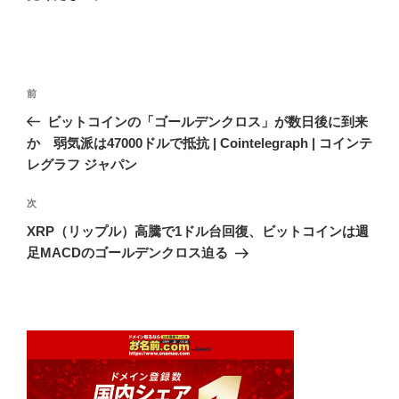
投
前
前
稿
の
ビットコインの「ゴールデンクロス」が数日後に到来
ナ
投
か 弱気派は47000ドルで抵抗 | Cointelegraph | コインテ
ビ
稿
レグラフ ジャパン
ゲ
次
次
ー
の
シ
XRP（リップル）高騰で1ドル台回復、ビットコインは週
投
足MACDのゴールデンクロス迫る
ョ
稿
ン