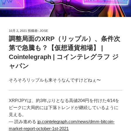
投
10月 2, 2021
投稿者:
JOSE
稿
調整局面のXRP（リップル）、条件次
日:
第で急騰も？【仮想通貨相場】 |
Cointelegraph | コインテレグラフ ジ
ャパン
そろそろリップルも来そうなんですけどねぇ〜
XRP/JPYは、約3年ぶりとなる高値204円を付けた4/14を
ピークに大局的には下落トレンドが継続しているように
見える。
— 読み進める
jp.cointelegraph.com/news/dmm-bitcoin-
market-report-october-1st-2021