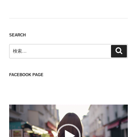
Nomad/Craft beer/beef/iPhone It is a good
thing to have various interests
SEARCH
検
検
索
索:
FACEBOOK PAGE
動
画
プ
レ