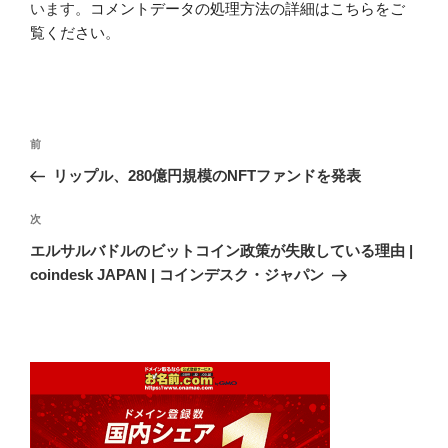
います。
コメントデータの処理方法の詳細はこちらをご
覧ください
。
投
前
前
稿
の
リップル、280億円規模のNFTファンドを発表
ナ
投
ビ
稿
次
次
ゲ
の
エルサルバドルのビットコイン政策が失敗している理由 |
投
ー
coindesk JAPAN | コインデスク・ジャパン
稿
シ
ョ
ン