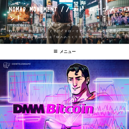
コ
NOMAD MOVEMENT /ノマド ムーブメ
ン
ント
テ
ン
一人で働く人が、身体を壊さずに 成果を出し続ける方法 Apple
ツ
Watch は「測る道具」 ノマド／スローマドは「働く場所と速度の
選択」 AIソロプレナーは「収入のつくり方」
へ
ス
キ
メニュー
ッ
プ