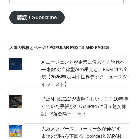
ー
ル
ア
購読 / Subscribe
ド
レ
ス
/
人気の投稿とページ / POPULAR POSTS AND PAGES
mail
address
AIエージェントが企業に侵入する時代へ
— 相次ぐ自律型AIの暴走と、Pixel 11の全
貌【2026年8月4日 世界テックニュースダ
イジェスト】
iPadMini(2021)が素晴らしい．ここ10年待
っていた手帳がわりのiPad / #日々短文雑
記｜#落合陽一｜note
人気メタバース、ユーザー数が伸びず──
市場の期待を下回る | coindesk JAPAN |