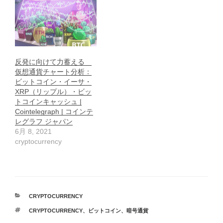
反発に向けて力蓄える
仮想通貨チャート分析：
ビットコイン・イーサ・
XRP（リップル）・ビッ
トコインキャッシュ |
Cointelegraph | コインテ
レグラフ ジャパン
6月 8, 2021
cryptocurrency
カ
CRYPTOCURRENCY
テ
タ
CRYPTOCURRENCY
、
ビットコイン
、
暗号通貨
ゴ
グ
リ