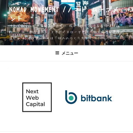
コ
NOMAD MOVEMENT /ノマド ムーブメ
ン
ント
テ
ン
一人で働く人が、身体を壊さずに 成果を出し続ける方法 Apple
ツ
Watch は「測る道具」 ノマド／スローマドは「働く場所と速度の
選択」 AIソロプレナーは「収入のつくり方」
へ
ス
キ
メニュー
ッ
プ