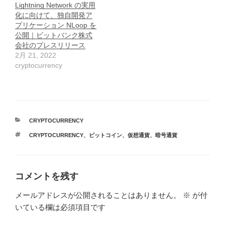
Lightning Network の実用
化に向けて、独自開発ア
プリケーション NLoop を
公開｜ビットバンク株式
会社のプレスリリース
2月 21, 2022
cryptocurrency
カ
CRYPTOCURRENCY
テ
タ
CRYPTOCURRENCY
、
ビットコイン
、
仮想通貨
、
暗号通貨
ゴ
グ
リ
ー
コメントを残す
メールアドレスが公開されることはありません。
※
が付
いている欄は必須項目です