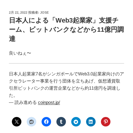
投
2月 22, 2022
投稿者:
JOSE
稿
日本人による「Web3起業家」支援チ
日:
ーム、ビットバンクなどから11億円調
達
良いねぇ〜
日本人起業家7名がシンガポールでWeb3.0起業家向けのア
クセラレーター事業を行う団体を立ちあげ、仮想通貨取
引所ビットバンクの運営企業などから約11億円を調達し
た。
— 読み進める
coinpost.jp/