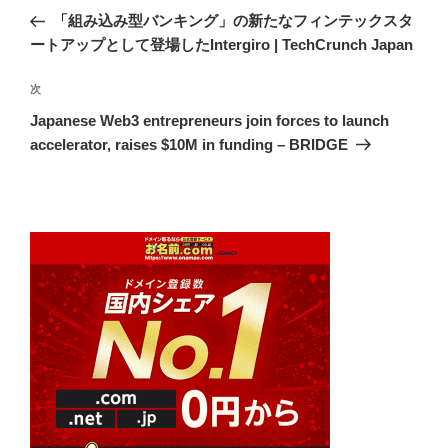
稿
の
「組み込み型バンキング」の新たなフィンテックスタ
ナ
投
ートアップとして登場したIntergiro | TechCrunch Japan
ビ
稿
ゲ
次
次
の
ー
Japanese Web3 entrepreneurs join forces to launch
投
シ
accelerator, raises $10M in funding – BRIDGE
稿
ョ
ン