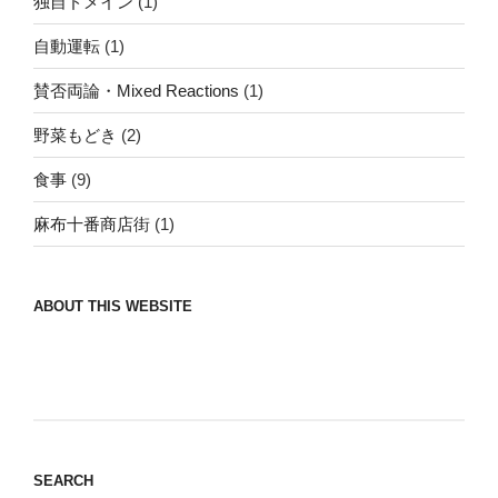
独自ドメイン
(1)
自動運転
(1)
賛否両論・Mixed Reactions
(1)
野菜もどき
(2)
食事
(9)
麻布十番商店街
(1)
ABOUT THIS WEBSITE
Nomad/Craft beer/beef/iPhone It is a good
thing to have various interests
SEARCH