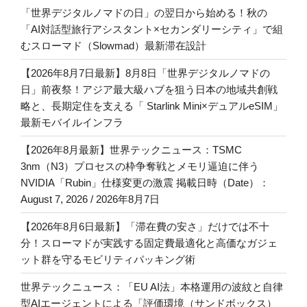
「世界デジタルノマドの日」の翌日から始める！秋の
「AI対話型旅行アシスタント×セカンダリーシティ」で組
むスローマド（Slowmad）最新滞在設計
【2026年8月7日最新】8月8日「世界デジタルノマドの
日」前夜祭！アジア最大級ハブを狙う日本の地域共創戦
略と、長期定住を支える「 Starlink Mini×デュアルeSIM」
最新モバイルインフラ
【2026年8月最新】世界テックニュース：TSMC
3nm（N3）プロセスの枠争奪戦とメモリ逼迫に伴う
NVIDIA「Rubin」仕様変更の激震 掲載日時（Date）：
August 7, 2026 / 2026年8月7日
【2026年8月6日最新】「滞在費の安さ」だけでは不十
分！スローマドが実践する固定費最適化と高価なガジェ
ット群を守るモビリティパッキング術
世界テックニュース：「EU AI法」本格運用の波紋と自律
型AIエージェントによる「評価環境（サンドボックス）