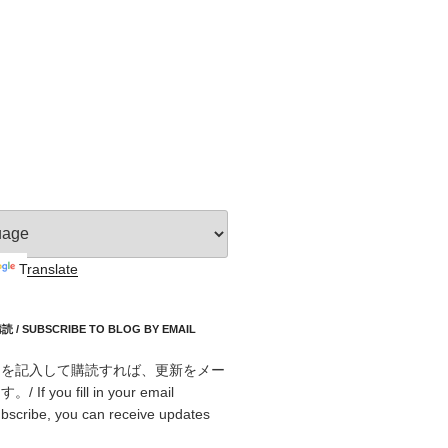
Translate
 SUBSCRIBE TO BLOG BY EMAIL
スを記入して購読すれば、更新をメー
f you fill in your email
bscribe, you can receive updates