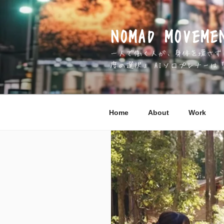
コ
ン
テ
NOMAD MOV
ン
一人で働く人が、身体を壊さずに 
ツ
度の選択」 AIソロプレナーは
へ
ス
キ
ッ
Home
About
Work
プ