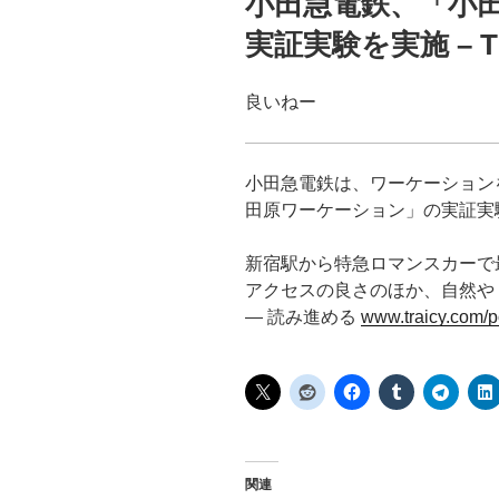
小田急電鉄、「小
日:
実証実験を実施 – 
良いねー
小田急電鉄は、ワーケーション
田原ワーケーション」の実証実
新宿駅から特急ロマンスカーで最
アクセスの良さのほか、自然や [
— 読み進める
www.traicy.com/
関連