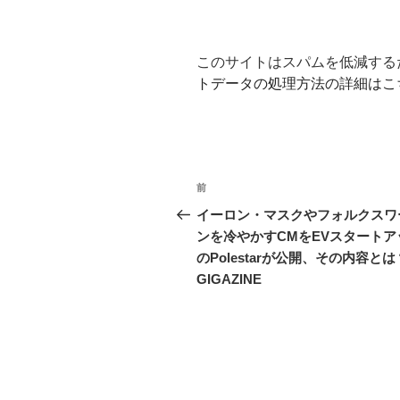
このサイトはスパムを低減するため
トデータの処理方法の詳細はこ
投
前
前
稿
の
イーロン・マスクやフォルクスワ
投
ンを冷やかすCMをEVスタートア
ナ
稿
のPolestarが公開、その内容とは？
ビ
GIGAZINE
ゲ
ー
シ