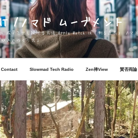
EMENT /ノマド ムーブメント
成果を出し続ける方法 Apple Watch は「測る道具」 
「収入のつくり方」
Contact
Slowmad Tech Radio
Zen禅View
賛否両論 M