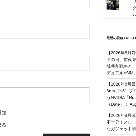
最近の投稿 / RECEN
【2026年8月
ドの日」前夜
域共創戦略と、長期
デュアルeSI
【2026年8月
3nm（N3）
うNVIDIA「
（Date）： Augu
通知
【2026年8
不十分！スロ
取る
なガジェット