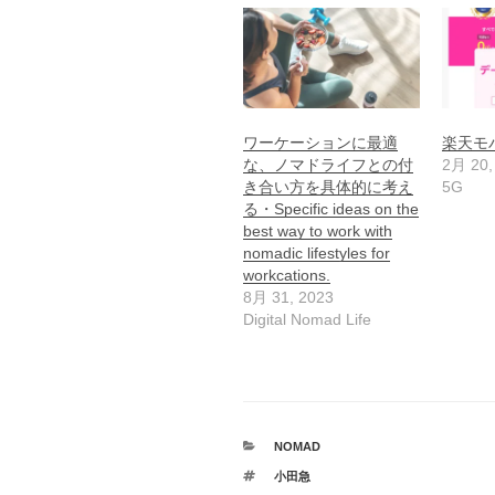
ワーケーションに最適
楽天モ
な、ノマドライフとの付
2月 20,
き合い方を具体的に考え
5G
る・Specific ideas on the
best way to work with
nomadic lifestyles for
workcations.
8月 31, 2023
Digital Nomad Life
カ
NOMAD
テ
タ
小田急
ゴ
グ