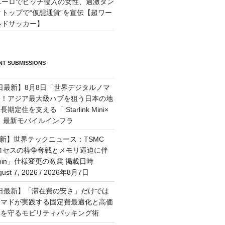
ユーロでピッチ侵入の女性、過激タン
クトップで“仮想通貨”を宣伝【超ワー
ルドサッカー】
T SUBMISSIONS
7日最新】8月8日「世界デジタルノマ
祭！アジア最大級ハブを狙う日本の地
定住を支える「 Starlink Mini×
M」最新モバイルインフラ
最新】世界テックニュース：TSMC
プロセスの枠争奪戦とメモリ逼迫に伴
Rubin」仕様変更の激震 掲載日時
st 7, 2026 / 2026年8月7日
月6日最新】「滞在費の安さ」だけでは
ーマドが実践する固定費最適化と高価
群を守るモビリティパッキング術