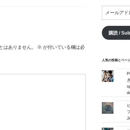
メ
ー
ル
ア
購読 / Sub
ド
レ
とはありません。
※
が付いている欄は必
ス
/
mail
人気の投稿とページ / 
address
s
d
プ