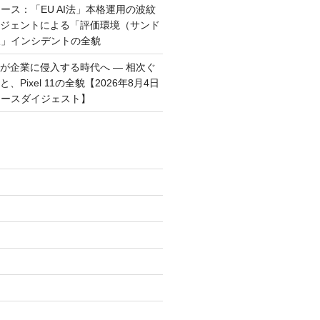
ース：「EU AI法」本格運用の波紋
ージェントによる「評価環境（サンド
破」インシデントの全貌
トが企業に侵入する時代へ — 相次ぐ
、Pixel 11の全貌【2026年8月4日
ュースダイジェスト】
)
)