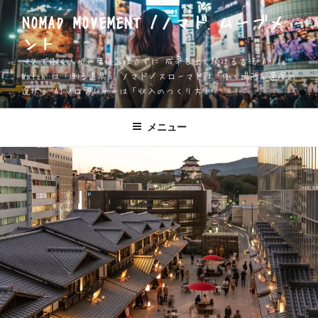
コ
NOMAD MOVEMENT /ノマド ムーブメ
ン
ント
テ
ン
一人で働く人が、身体を壊さずに 成果を出し続ける方法 Apple
ツ
Watch は「測る道具」 ノマド／スローマドは「働く場所と速度の
選択」 AIソロプレナーは「収入のつくり方」
へ
ス
キ
メニュー
ッ
プ