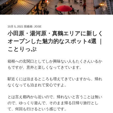
投
10月 5, 2021
投稿者:
JOSE
稿
小田原・湯河原・真鶴エリアに新しく
日:
オープンした魅力的なスポット4選 ｜
ことりっぷ
箱根への玄関口としてしか興味ない人もたくさんいるか
もですが、意外と楽しくなってきています。
駅近くには泊まるところも増えてきていますから、帰れ
なくなっても泊まれて安心ですよ。
とは言え都内から近いので、帰れないと言うことは無い
ので、ゆっくり遊んで、そのまま帰る日帰り旅行とし
て、何回も行けるという感じです。