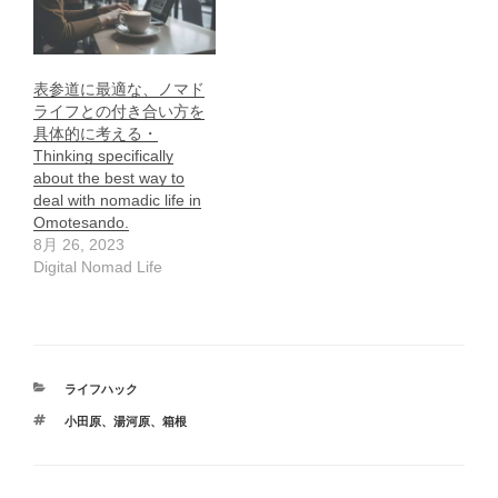
表参道に最適な、ノマド
ライフとの付き合い方を
具体的に考える・
Thinking specifically
about the best way to
deal with nomadic life in
Omotesando.
8月 26, 2023
Digital Nomad Life
カ
ライフハック
テ
タ
小田原
、
湯河原
、
箱根
ゴ
グ
リ
ー