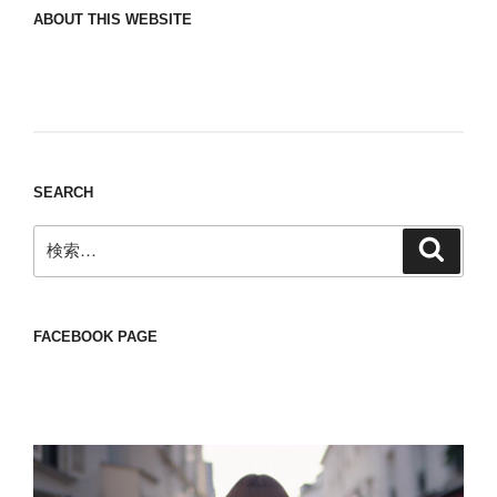
ABOUT THIS WEBSITE
Nomad/Craft beer/beef/iPhone It is a good
thing to have various interests
SEARCH
検
検
索
索:
FACEBOOK PAGE
動
画