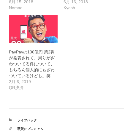
6月 15, 2018
6月 16, 2018
Nomad
Kyash
PayPayの100億円 第2弾
が発表されて、周りがざ
わついてる件について、
もちろん個人的にもざわ
ついているけども。笑
2月 6, 2019
QR決済
カ
ライフハック
テ
タ
硬貨にプレミアム
ゴ