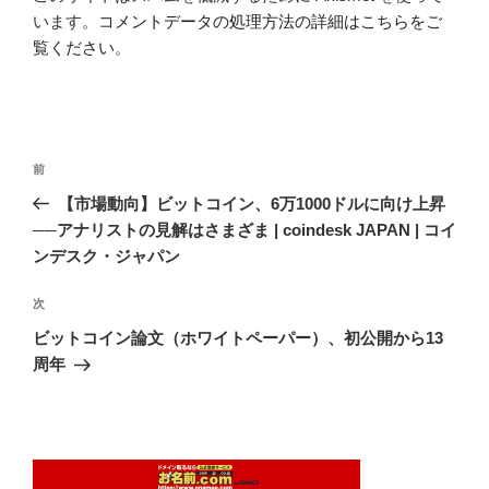
います。
コメントデータの処理方法の詳細はこちらをご
覧ください
。
投
前
前
稿
の
【市場動向】ビットコイン、6万1000ドルに向け上昇
ナ
投
──アナリストの見解はさまざま | coindesk JAPAN | コイ
ビ
稿
ンデスク・ジャパン
ゲ
次
次
ー
の
シ
ビットコイン論文（ホワイトペーパー）、初公開から13
投
周年
ョ
稿
ン