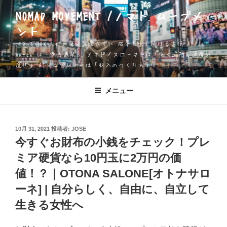
コ
NOMAD MOVEMENT /ノマド ムーブメ
ン
ント
テ
ン
一人で働く人が、身体を壊さずに 成果を出し続ける方法 Apple
ツ
Watch は「測る道具」 ノマド／スローマドは「働く場所と速度の
選択」 AIソロプレナーは「収入のつくり方」
へ
ス
キ
メニュー
ッ
プ
投
10月 31, 2021
投稿者:
JOSE
稿
今すぐお財布の小銭をチェック！プレ
日:
ミア硬貨なら10円玉に2万円の価
値！？｜OTONA SALONE[オトナサロ
ーネ] | 自分らしく、自由に、自立して
生きる女性へ