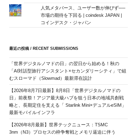
人気メタバース、ユーザー数が伸びず──
市場の期待を下回る | coindesk JAPAN |
コインデスク・ジャパン
最近の投稿 / RECENT SUBMISSIONS
「世界デジタルノマドの日」の翌日から始める！秋の
「AI対話型旅行アシスタント×セカンダリーシティ」で組
むスローマド（Slowmad）最新滞在設計
【2026年8月7日最新】8月8日「世界デジタルノマドの
日」前夜祭！アジア最大級ハブを狙う日本の地域共創戦
略と、長期定住を支える「 Starlink Mini×デュアルeSIM」
最新モバイルインフラ
【2026年8月最新】世界テックニュース：TSMC
3nm（N3）プロセスの枠争奪戦とメモリ逼迫に伴う