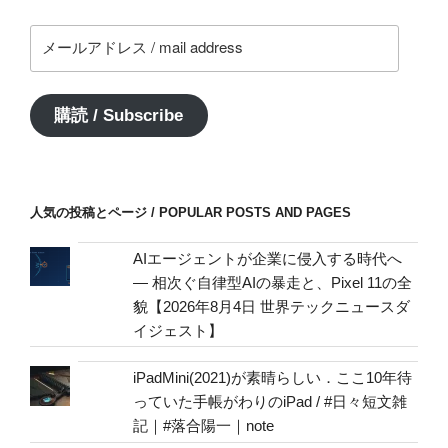
メ
ー
ル
ア
購読 / Subscribe
ド
レ
ス
/
人気の投稿とページ / POPULAR POSTS AND PAGES
mail
address
AIエージェントが企業に侵入する時代へ
— 相次ぐ自律型AIの暴走と、Pixel 11の全
貌【2026年8月4日 世界テックニュースダ
イジェスト】
iPadMini(2021)が素晴らしい．ここ10年待
っていた手帳がわりのiPad / #日々短文雑
記｜#落合陽一｜note