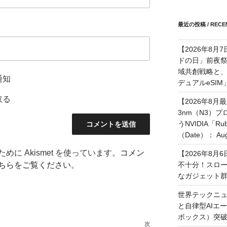
最近の投稿 / RECEN
【2026年8月
ドの日」前夜
域共創戦略と、長期
通知
デュアルeSI
取る
【2026年8月
3nm（N3）
うNVIDIA「
（Date）： Augu
に Akismet を使っています。
コメン
【2026年8
不十分！スロ
ちらをご覧ください
。
なガジェット
世界テックニュ
と自律型AIエ
ボックス）突
次
次