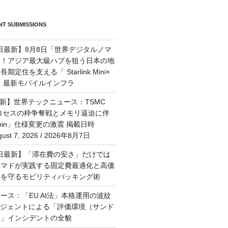
T SUBMISSIONS
7日最新】8月8日「世界デジタルノマ
祭！アジア最大級ハブを狙う日本の地
定住を支える「 Starlink Mini×
M」最新モバイルインフラ
最新】世界テックニュース：TSMC
プロセスの枠争奪戦とメモリ逼迫に伴
Rubin」仕様変更の激震 掲載日時
st 7, 2026 / 2026年8月7日
月6日最新】「滞在費の安さ」だけでは
ーマドが実践する固定費最適化と高価
群を守るモビリティパッキング術
ース：「EU AI法」本格運用の波紋
ージェントによる「評価環境（サンド
破」インシデントの全貌