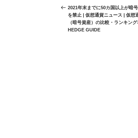
稿
の
2021年末までに50カ国以上が暗
投
を禁止 | 仮想通貨ニュース | 仮想
ナ
稿
（暗号資産）の比較・ランキング
ビ
HEDGE GUIDE
ゲ
ー
シ
ョ
ン