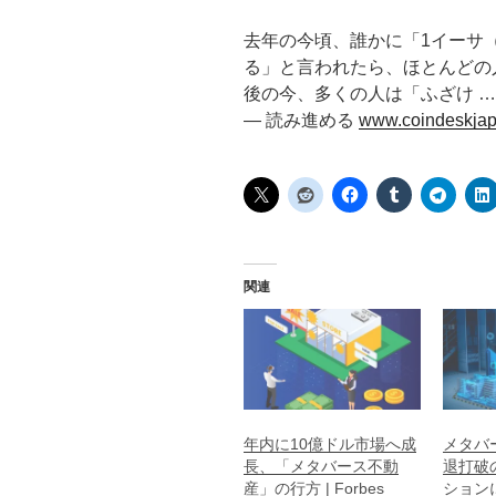
去年の今頃、誰かに「1イーサ
る」と言われたら、ほとんどの
後の今、多くの人は「ふざけ …
— 読み進める
www.coindeskjap
関連
年内に10億ドル市場へ成
メタバ
長、「メタバース不動
退打破
産」の行方 | Forbes
ション