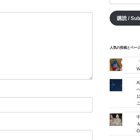
ル
ア
購読 / Sub
ド
レ
ス
/
mail
人気の投稿とページ / 
address
W
へ
G