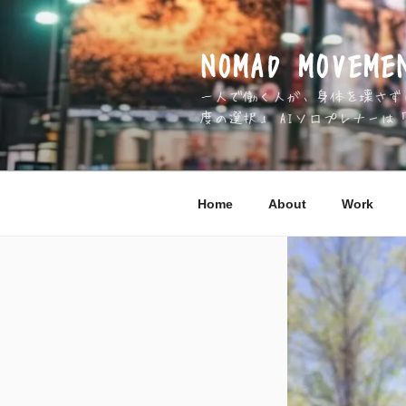
コ
ン
テ
NOMAD MOV
ン
一人で働く人が、身体を壊さずに 
ツ
度の選択」 AIソロプレナーは
へ
ス
キ
ッ
Home
About
Work
プ