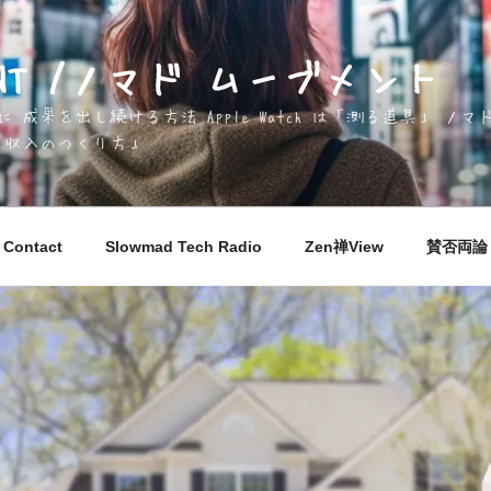
EMENT /ノマド ムーブメント
成果を出し続ける方法 Apple Watch は「測る道具」 
「収入のつくり方」
Contact
Slowmad Tech Radio
Zen禅View
賛否両論 M