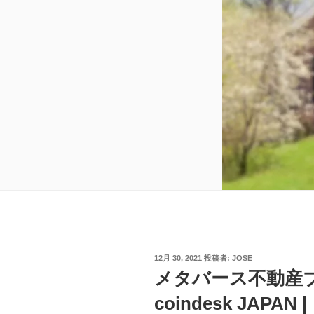
投
12月 30, 2021
投稿者:
JOSE
稿
メタバース不動産ブ
日:
coindesk JAP