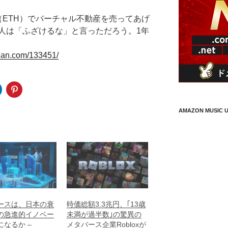
（ETH）でバーチャル不動産を売ってあげ
人は「ふざけるな」と言っただろう。1年
an.com/133451/
AMAZON MUSIC U
ースは、日本の衰
時価総額3.3兆円、｢13歳
の急進的イノベー
未満が過半数｣の驚異の
になるか –
メタバース企業Robloxが