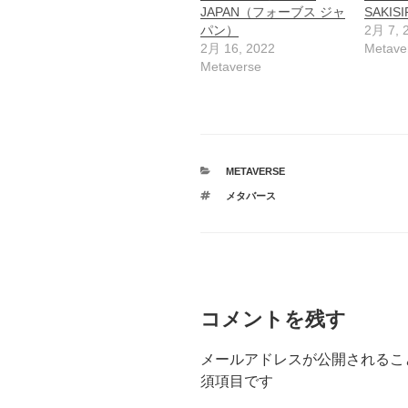
JAPAN（フォーブス ジャ
SAKI
パン）
2月 7, 
2月 16, 2022
Metave
Metaverse
カ
METAVERSE
テ
タ
メタバース
ゴ
グ
リ
ー
コメントを残す
メールアドレスが公開されるこ
須項目です