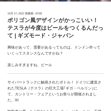
投
10月 17, 2021
投稿者:
JOSE
稿
ポリゴン風デザインがかっこいい！
日:
テスラが今度はビールをつくるんだっ
て | ギズモード・ジャパン
興味があって、需要があるってものは、ドンドン作って
いくってスタンスなんですかね？
楽しみすぎますね、ビール
サイバートラックに触発されたボトル！ ドイツに建造さ
れたTESLA（テスラ）の巨大工場｢ギガ・ベルリン｣に
て、カントリー・フェアというお祭りが開催されまし
た。￼