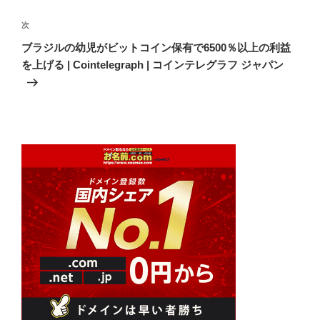
ビ
稿
ゲ
次
次
の
ー
ブラジルの幼児がビットコイン保有で6500％以上の利益
投
シ
を上げる | Cointelegraph | コインテレグラフ ジャパン
稿
ョ
ン