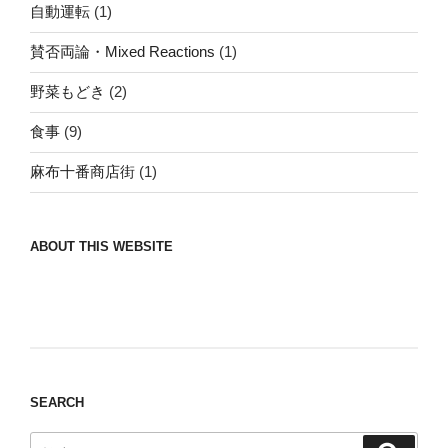
自動運転
(1)
賛否両論・Mixed Reactions
(1)
野菜もどき
(2)
食事
(9)
麻布十番商店街
(1)
ABOUT THIS WEBSITE
Nomad/Craft beer/beef/iPhone It is a good
thing to have various interests
SEARCH
検