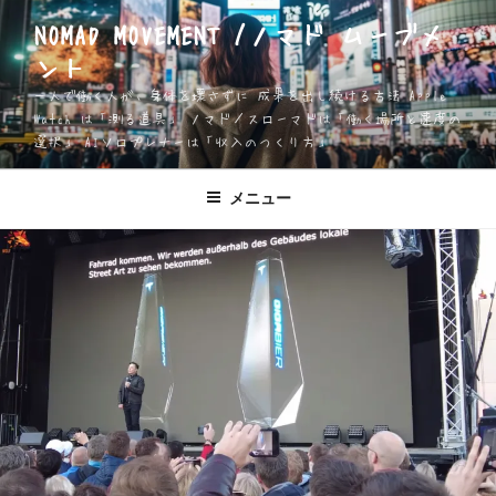
コ
NOMAD MOVEMENT /ノマド ムーブメ
ン
ント
テ
ン
一人で働く人が、身体を壊さずに 成果を出し続ける方法 Apple
ツ
Watch は「測る道具」 ノマド／スローマドは「働く場所と速度の
選択」 AIソロプレナーは「収入のつくり方」
へ
ス
キ
メニュー
ッ
プ