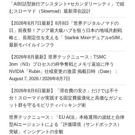
「AI対話型旅行アシスタント×セカンダリーシティ」で組
むスローマド（Slowmad）最新滞在設計
【2026年8月7日最新】8月8日「世界デジタルノマドの
日」前夜祭！アジア最大級ハブを狙う日本の地域共創戦
略と、長期定住を支える「 Starlink Mini×デュアルeSIM」
最新モバイルインフラ
【2026年8月最新】世界テックニュース：TSMC
3nm（N3）プロセスの枠争奪戦とメモリ逼迫に伴う
NVIDIA「Rubin」仕様変更の激震 掲載日時（Date）：
August 7, 2026 / 2026年8月7日
【2026年8月6日最新】「滞在費の安さ」だけでは不十
分！スローマドが実践する固定費最適化と高価なガジェ
ット群を守るモビリティパッキング術
世界テックニュース：「EU AI法」本格運用の波紋と自律
型AIエージェントによる「評価環境（サンドボックス）
突破」インシデントの全貌