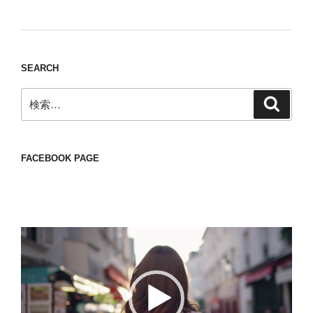
thing to have various interests
SEARCH
検
検
索
索:
FACEBOOK PAGE
動
画
プ
レ
ー