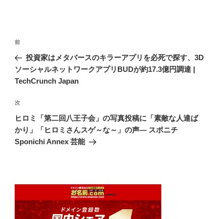
投
前
前
稿
の
投資家はメタバースのキラーアプリを必死で探す、3D
ナ
投
ソーシャルネットワークアプリBUDが約17.3億円調達 |
ビ
稿
TechCrunch Japan
ゲ
次
次
ー
の
シ
ヒロミ「第二回八王子会」の写真投稿に「素敵な人達ば
投
かり」「ヒロミさんスゲ～な～」の声― スポニチ
ョ
稿
Sponichi Annex 芸能
ン