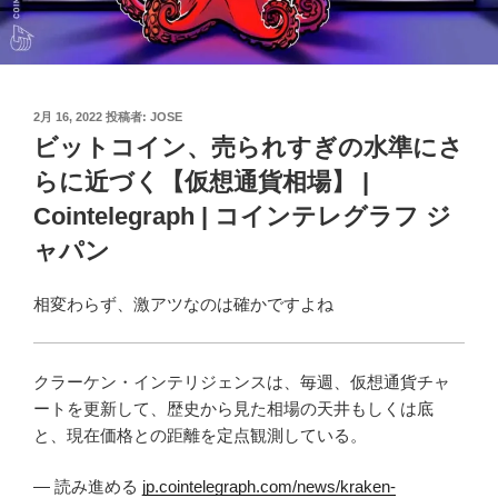
投
2月 16, 2022
投稿者:
JOSE
稿
ビットコイン、売られすぎの水準にさ
日:
らに近づく【仮想通貨相場】 |
Cointelegraph | コインテレグラフ ジ
ャパン
相変わらず、激アツなのは確かですよね
クラーケン・インテリジェンスは、毎週、仮想通貨チャ
ートを更新して、歴史から見た相場の天井もしくは底
と、現在価格との距離を定点観測している。
— 読み進める
jp.cointelegraph.com/news/kraken-