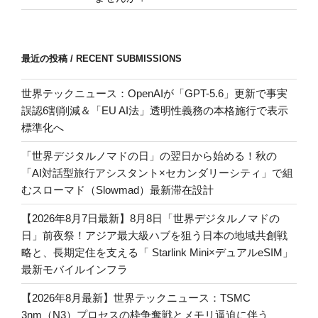
最近の投稿 / RECENT SUBMISSIONS
世界テックニュース：OpenAIが「GPT-5.6」更新で事実
誤認6割削減＆「EU AI法」透明性義務の本格施行で表示
標準化へ
「世界デジタルノマドの日」の翌日から始める！秋の
「AI対話型旅行アシスタント×セカンダリーシティ」で組
むスローマド（Slowmad）最新滞在設計
【2026年8月7日最新】8月8日「世界デジタルノマドの
日」前夜祭！アジア最大級ハブを狙う日本の地域共創戦
略と、長期定住を支える「 Starlink Mini×デュアルeSIM」
最新モバイルインフラ
【2026年8月最新】世界テックニュース：TSMC
3nm（N3）プロセスの枠争奪戦とメモリ逼迫に伴う