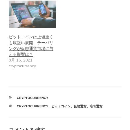
ビットコインは上値重く
も底堅い展開、テーパリ
ングが仮想通貨市場に与
える影響は？
8月 16, 2021
cryptocurrency
カ
CRYPTOCURRENCY
テ
タ
CRYPTOCURRENCY
、
ビットコイン
、
仮想通貨
、
暗号通貨
ゴ
グ
リ
ー
コメントを残す