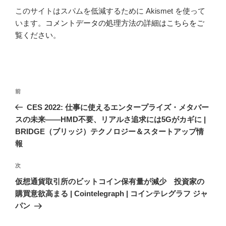
このサイトはスパムを低減するために Akismet を使って
います。
コメントデータの処理方法の詳細はこちらをご
覧ください
。
投
前
前
稿
の
CES 2022: 仕事に使えるエンタープライズ・メタバー
ナ
投
スの未来——HMD不要、リアルさ追求には5Gがカギに |
ビ
稿
BRIDGE（ブリッジ）テクノロジー＆スタートアップ情
ゲ
報
ー
次
次
シ
の
仮想通貨取引所のビットコイン保有量が減少 投資家の
ョ
投
購買意欲高まる | Cointelegraph | コインテレグラフ ジャ
ン
稿
パン