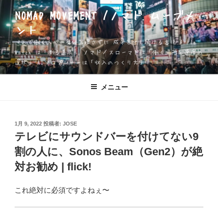
コ
NOMAD MOVEMENT /ノマド ムーブメ
ン
ント
テ
ン
一人で働く人が、身体を壊さずに 成果を出し続ける方法 Apple
ツ
Watch は「測る道具」 ノマド／スローマドは「働く場所と速度の
選択」 AIソロプレナーは「収入のつくり方」
へ
ス
キ
メニュー
ッ
プ
投
1月 9, 2022
投稿者:
JOSE
稿
テレビにサウンドバーを付けてない9
日:
割の人に、Sonos Beam（Gen2）が絶
対お勧め | flick!
これ絶対に必須ですよねぇ〜