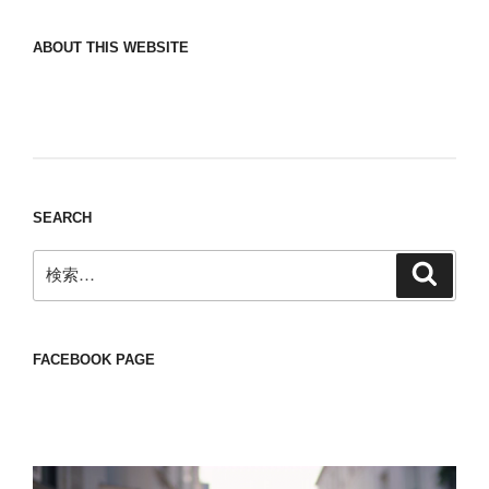
ABOUT THIS WEBSITE
Nomad/Craft beer/beef/iPhone It is a good
thing to have various interests
SEARCH
検
検
索
索:
FACEBOOK PAGE
動