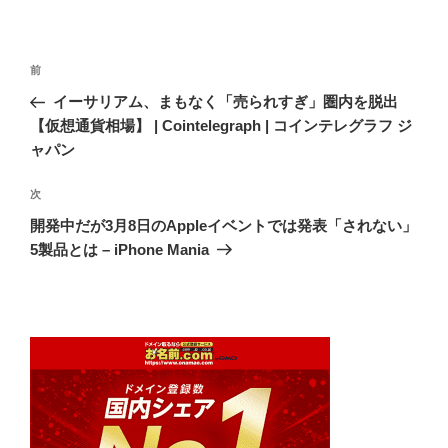
投
前
前
稿
の
イーサリアム、まもなく「売られすぎ」圏内を脱出
ナ
投
【仮想通貨相場】 | Cointelegraph | コインテレグラフ ジ
ビ
稿
ャパン
ゲ
次
次
ー
の
シ
開発中だが3月8日のAppleイベントでは発表「されない」
投
5製品とは – iPhone Mania
ョ
稿
ン