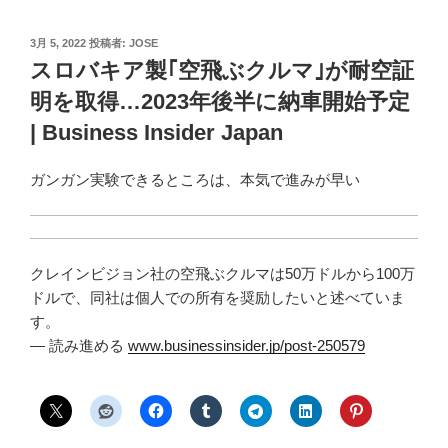
投
3月 5, 2022
投稿者:
JOSE
稿
スロバキア製｢空飛ぶクルマ｣が耐空証
日:
明を取得…2023年後半に納車開始予定
| Business Insider Japan
ガンガン実験できるところは、本気で進みが早い
クレインビジョン社の空飛ぶクルマは50万ドルから100万
ドルで、同社は個人での所有を奨励したいと述べていま
す。
— 読み進める
www.businessinsider.jp/post-250579