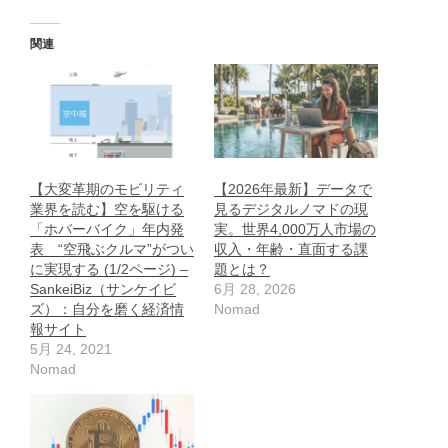
関連
【大変革期のモビリティ
【2026年最新】データで
業界を読む】空を駆ける
見るデジタルノマドの現
「ホバーバイク」年内発
実。世界4,000万人市場の
表 “空飛ぶクルマ”がつい
収入・年齢・直面する課
に実現する (1/2ページ) –
題とは？
SankeiBiz（サンケイビ
6月 28, 2026
ズ）：自分を磨く経済情
Nomad
報サイト
5月 24, 2021
Nomad