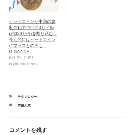
ビットコインが中国の規
制強化でついに3万ドル
(約330万円)を割り込む、
長期的にはビットコイン
にプラスとの声も –
GIGAZINE
6月 23, 2021
cryptocurrency
カ
テクノロジー
テ
タ
空飛ぶ車
ゴ
グ
リ
ー
コメントを残す