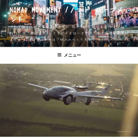
コ
NOMAD MOVEMENT /ノマド ムーブメ
ン
ント
テ
ン
一人で働く人が、身体を壊さずに 成果を出し続ける方法 Apple
ツ
Watch は「測る道具」 ノマド／スローマドは「働く場所と速度の
選択」 AIソロプレナーは「収入のつくり方」
へ
ス
キ
メニュー
ッ
プ