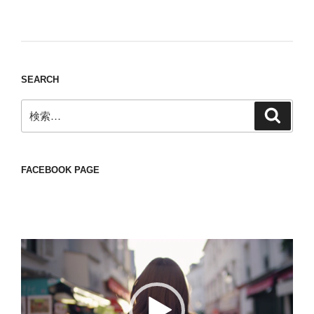
Nomad/Craft beer/beef/iPhone It is a good
thing to have various interests
SEARCH
検
検
索
索:
FACEBOOK PAGE
動
画
プ
レ
ー