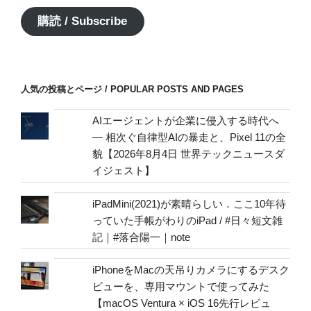
ア
購読 / Subscribe
ド
レ
ス
/
人気の投稿とページ / POPULAR POSTS AND PAGES
mail
address
AIエージェントが企業に侵入する時代へ
— 相次ぐ自律型AIの暴走と、Pixel 11の全
貌【2026年8月4日 世界テックニュースダ
イジェスト】
iPadMini(2021)が素晴らしい．ここ10年待
っていた手帳がわりのiPad / #日々短文雑
記｜#落合陽一｜note
iPhoneをMacの天吊りカメラにするデスク
ビューを、専用マウントで使ってみた
【macOS Ventura × iOS 16先行レビュ